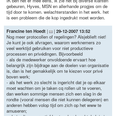
IK ben het er mee eens, ik zie het bij diverse klanten
gebeuren, Hyves, MSN en allerhande progjes om de
tijd door te komen. welachterstanden in het werk. het
is een probleem die de kop ingedrukt moet worden.
|
|
Francine ten Hoedt
29-12-2007 13:52
Nog meer protocollen of regelingen? Alsjeblieft niet!
Je kunt je ook afvragen, waarom werknemers zo
veel werktijd gebruiken voor niet productieve
processen en privédingen. Bijvoorbeeld
- als de medewerker onvoldoende ervaart hoe
belangrijk zijn bijdrage aan de doelen van organisatie
is, dan is het gemakkelijk om te kiezen voor privé
boven werk;
- als het werk zo slecht is ingericht dat je op elkaar
moet wachten om je taken cq rollen uit te voeren,
dan werken sommige mensen zich een slag in de
rondte (vooral mensen die niet kunnen delegeren) en
anderen hebben volop tijd om zich op het www te
amuseren;