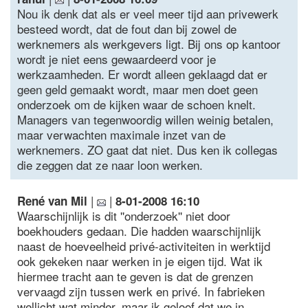
Nou ik denk dat als er veel meer tijd aan privewerk
besteed wordt, dat de fout dan bij zowel de
werknemers als werkgevers ligt. Bij ons op kantoor
wordt je niet eens gewaardeerd voor je
werkzaamheden. Er wordt alleen geklaagd dat er
geen geld gemaakt wordt, maar men doet geen
onderzoek om de kijken waar de schoen knelt.
Managers van tegenwoordig willen weinig betalen,
maar verwachten maximale inzet van de
werknemers. ZO gaat dat niet. Dus ken ik collegas
die zeggen dat ze naar loon werken.
|
|
René van Mil
8-01-2008 16:10
Waarschijnlijk is dit ''onderzoek'' niet door
boekhouders gedaan. Die hadden waarschijnlijk
naast de hoeveelheid privé-activiteiten in werktijd
ook gekeken naar werken in je eigen tijd. Wat ik
hiermee tracht aan te geven is dat de grenzen
vervaagd zijn tussen werk en privé. In fabrieken
wellicht wat minder, maar ik geloof dat we in