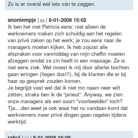
Zo is er overal wel iets van te zeggen.
|
|
anoniempje
8-01-2008 15:02
Ik ben het met Patricia eens: niet alleen de
werknemers maken zich schuldig aan het regelen
van privé zaken op het werk; je zou eens naar de
managers moeten kijken. Ik heb zojuist alle
afspraken voor vanmiddag van mijn cheffin moeten
afzeggen omdat ze zin heeft in een massage. Ze is
niet eens ziek. Wel moest ik mij door allerlei bochten
gaan wringen (liegen dus!!!), bij de klanten die er bij
haar op gesprek zouden komen.
Je begrijpt vast wel dat ik niet mn naam neer wilt
zetten, straks ben ik de ''pineut''. Anyway, we zien
onze managers als een soort ''voorbeeldën'' toch?
Tja....dan weet je ook waar het nu vandaan komt dat
werknemers meer privé dingen gaan regelen tijdens
werktijd.
|
|
rahul
8-01-2008 16:09