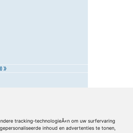
andere tracking-technologieÃ«n om uw surfervaring
gepersonaliseerde inhoud en advertenties te tonen,