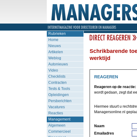
Rubrieken
Home
Nieuws
Schrikbarende toe
Artikelen
werktijd
Weblog
Autonieuws
Video
Checklists
REAGEREN
Contracten
Reageren op de reactie:
Tests & Tools
wordt gedaan, zegt dat eerd
Opleidingen
Persberichten
Hiermee stuurt u rechtstr
Vacatures
Managersonline.nl geplaa
Reacties
Management
Algemeen
Naam
Commercieel
Emailadres