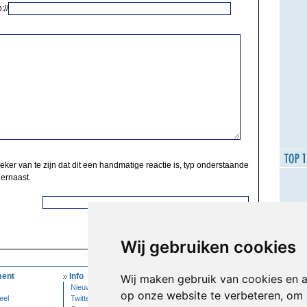
://
zeker van te zijn dat dit een handmatige reactie is, typ onderstaande
 ernaast.
Wij gebruiken cookies
ent
Info
Mijn Account
Wij maken gebruik van cookies en 
Nieuwsbrief
Inloggen
op onze website te verbeteren, om 
eel
Twitter