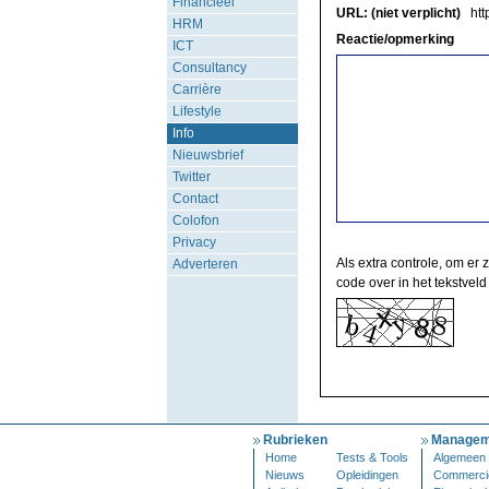
Financieel
URL: (niet verplicht)
http
HRM
Reactie/opmerking
ICT
Consultancy
Carrière
Lifestyle
Info
Nieuwsbrief
Twitter
Contact
Colofon
Privacy
Als extra controle, om er 
Adverteren
code over in het tekstveld
Rubrieken
Managem
Home
Tests & Tools
Algemeen
Nieuws
Opleidingen
Commerci