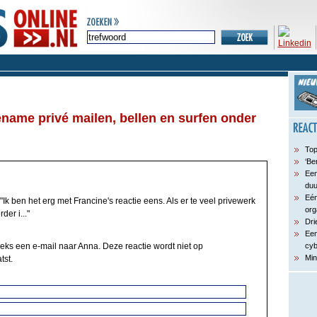
name privé mailen, bellen en surfen onder
Top
‘Be
Een
du
Eén
"Ik ben het erg met Francine's reactie eens. Als er te veel privewerk
org
er i..."
Dri
Een
eeks een e-mail naar Anna. Deze reactie wordt niet op
cyb
Min
tst.