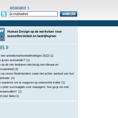
Human Design op de werkvloer voor
teameffectiviteit en bedrijfsgroei
 tien arbeidsmarktontwikkelingen 2022
(1)
n jij een workaholic?’
(1)
 op de vier bedrijven niet bezig met klimaat en
urzaamheid
(3)
 op zeven Nederlanders staat niet achter aanbod van hun
anisatie
(1)
e manieren om te reageren op onterechte kritiek
(1)
 cyber-survivalgids voor managers: hoe ga je om met
eraanvallen?
(1)
d your data
(1)