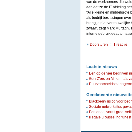
van de werknemers die welee
aan dat ze de IT-afdeling heb
"Alle kleine en middelgrote b
als bedrijf beslissingen ove
breng je niet-vertrouwelijke
zwaar", zegt Mark Murtagh, T
internetgebruik geautomatise
Doorsturen
1 reactie
Laatste nieuws
Een op de vier bedrijven n
Gen-Z’ers en Millennials z
Duurzaamheidsmanagement 
Gerelateerde nieuwsit
Blackberry risico voor bedri
Sociale netwerksites gevaar
Personeel vormt groot veili
Illegale uitwisseling funest