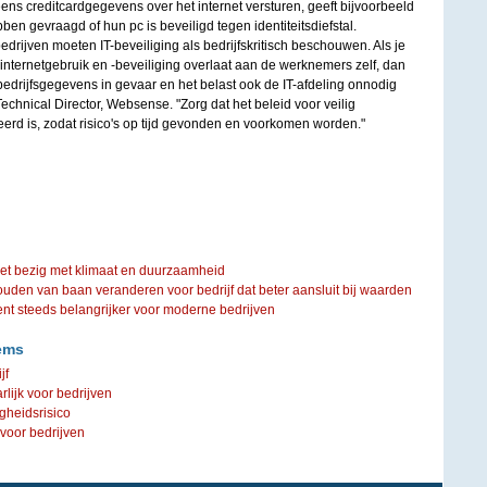
ns creditcardgegevens over het internet versturen, geeft bijvoorbeeld
ben gevraagd of hun pc is beveiligd tegen identiteitsdiefstal.
edrijven moeten IT-beveiliging als bedrijfskritisch beschouwen. Als je
r internetgebruik en -beveiliging overlaat aan de werknemers zelf, dan
 bedrijfsgegevens in gevaar en het belast ook de IT-afdeling onnodig
echnical Director, Websense. "Zorg dat het beleid voor veilig
erd is, zodat risico's op tijd gevonden en voorkomen worden."
iet bezig met klimaat en duurzaamheid
ouden van baan veranderen voor bedrijf dat beter aansluit bij waarden
steeds belangrijker voor moderne bedrijven
ems
jf
lijk voor bedrijven
gheidsrisico
 voor bedrijven