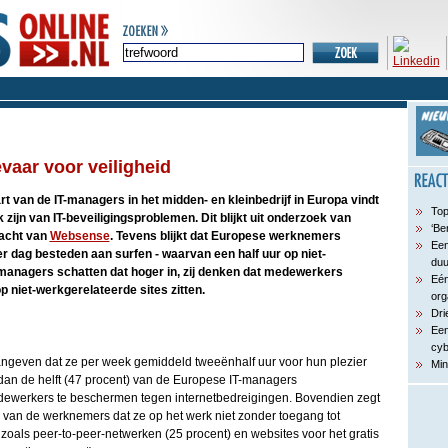
vaar voor veiligheid
t van de IT-managers in het midden- en kleinbedrijf in Europa vindt
Top
ijn van IT-beveiligingsproblemen. Dit blijkt uit onderzoek van
‘Be
acht van
Websense
. Tevens blijkt dat Europese werknemers
Een
r dag besteden aan surfen - waarvan een half uur op niet-
du
-managers schatten dat hoger in, zij denken dat medewerkers
Eén
 niet-werkgerelateerde sites zitten.
org
Dri
Een
cyb
even dat ze per week gemiddeld tweeënhalf uur voor hun plezier
Min
 dan de helft (47 procent) van de Europese IT-managers
dewerkers te beschermen tegen internetbedreigingen. Bovendien zegt
) van de werknemers dat ze op het werk niet zonder toegang tot
 zoals peer-to-peer-netwerken (25 procent) en websites voor het gratis