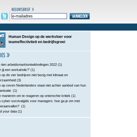
Human Design op de werkvloer voor
teameffectiviteit en bedrijfsgroei
 tien arbeidsmarktontwikkelingen 2022
(1)
n jij een workaholic?’
(1)
 op de vier bedrijven niet bezig met klimaat en
urzaamheid
(3)
 op zeven Nederlanders staat niet achter aanbod van hun
anisatie
(1)
e manieren om te reageren op onterechte kritiek
(1)
 cyber-survivalgids voor managers: hoe ga je om met
eraanvallen?
(1)
d your data
(1)