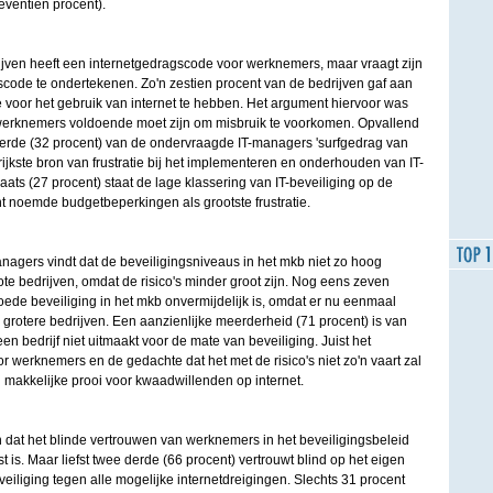
eventien procent).
jven heeft een internetgedragscode voor werknemers, maar vraagt zijn
code te ondertekenen. Zo'n zestien procent van de bedrijven gaf aan
oor het gebruik van internet te hebben. Het argument hiervoor was
 werknemers voldoende moet zijn om misbruik te voorkomen. Opvallend
rde (32 procent) van de ondervraagde IT-managers 'surfgedrag van
jkste bron van frustratie bij het implementeren en onderhouden van IT-
aats (27 procent) staat de lage klassering van IT-beveiliging op de
t noemde budgetbeperkingen als grootste frustratie.
anagers vindt dat de beveiligingsniveaus in het mkb niet zo hoog
ote bedrijven, omdat de risico's minder groot zijn. Nog eens zeven
oede beveiliging in het mkb onvermijdelijk is, omdat er nu eenmaal
j grotere bedrijven. Een aanzienlijke meerderheid (71 procent) is van
 bedrijf niet uitmaakt voor de mate van beveiliging. Juist het
or werknemers en de gedachte dat het met de risico's niet zo'n vaart zal
n makkelijke prooi voor kwaadwillenden op internet.
 dat het blinde vertrouwen van werknemers in het beveiligingsbeleid
t is. Maar liefst twee derde (66 procent) vertrouwt blind op het eigen
veiliging tegen alle mogelijke internetdreigingen. Slechts 31 procent