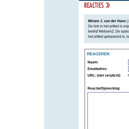
Miriam J. van der Have
|
De link in het artikel is 
bedrijf WebsenZ. De opdr
het artikel gebaseerd is,
REAGEREN
Naam:
Emailadres:
URL: (niet verplicht)
Reactie/Opmerking: