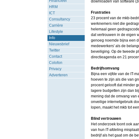
Financieel
downloaden van software (z
HRM
Frustraties
ICT
23 procent van de mkb-bedri
Consultancy
werknemers niet die gedrags
Carrière
helemaal geen gedragscode v
Lifestyle
dat vertrouwen in de eigen
Info
genoeg noemde bijna een de
Nieuwsbrief
medewerkers' als de belangri
Twitter
beveiliging. Op de tweede pl
Contact
directieagenda en 21 procen
Colofon
Bedrijfsomvang
Privacy
Bijna een vijfde van de IT-m
Adverteren
hoeven te zijn als die van gr
procent gelooft dat minder g
lagere budgetten zijn dan bi
mening dat de omvang van een
onveilige internetgebruik do
lopen, maakt het mkb tot ee
Blind vertrouwen
Het onderzoek toont ook aan
van hun IT-afdeling misplaats
bedrijf als het gaat om de be