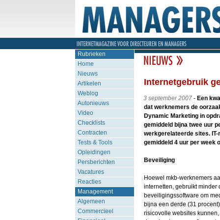
Rubrieken
Home
Nieuws
Internetgebruik ge
Artikelen
Weblog
3 september 2007
-
Een kwar
Autonieuws
dat werknemers de oorzaak z
Video
Dynamic Marketing in opdr
Checklists
gemiddeld bijna twee uur pe
Contracten
werkgerelateerde sites. IT
Tests & Tools
gemiddeld 4 uur per week op
Opleidingen
Beveiliging
Persberichten
Vacatures
Hoewel mkb-werknemers aang
Reacties
internetten, gebruikt minder
Management
beveiligingssoftware om me
Algemeen
bijna een derde (31 procent
Commercieel
risicovolle websites kunnen,