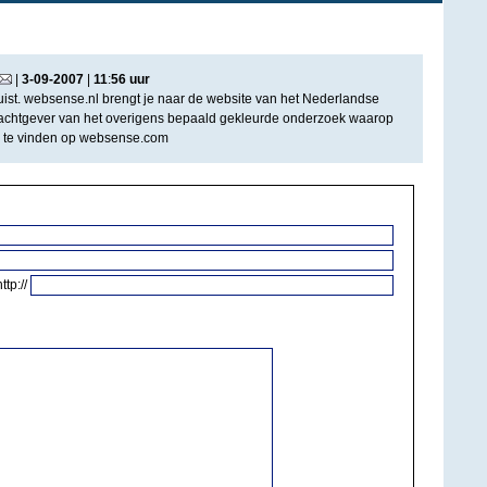
|
3
-
09
-
2007
|
11
:
56
uur
onjuist. websense.nl brengt je naar de website van het Nederlandse
achtgever van het overigens bepaald gekleurde onderzoek waarop
 is te vinden op websense.com
http://