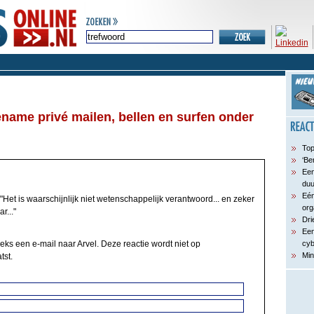
name privé mailen, bellen en surfen onder
Top
‘Be
Een
du
Eén
"Het is waarschijnlijk niet wetenschappelijk verantwoord... en zeker
org
r..."
Dri
Een
eks een e-mail naar Arvel. Deze reactie wordt niet op
cyb
Min
tst.