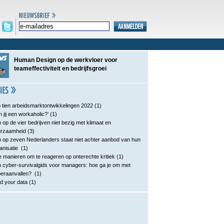
Human Design op de werkvloer voor
teameffectiviteit en bedrijfsgroei
 tien arbeidsmarktontwikkelingen 2022
(1)
n jij een workaholic?’
(1)
 op de vier bedrijven niet bezig met klimaat en
urzaamheid
(3)
 op zeven Nederlanders staat niet achter aanbod van hun
anisatie
(1)
e manieren om te reageren op onterechte kritiek
(1)
 cyber-survivalgids voor managers: hoe ga je om met
eraanvallen?
(1)
d your data
(1)