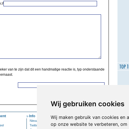
://
zeker van te zijn dat dit een handmatige reactie is, typ onderstaande
 ernaast.
Wij gebruiken cookies
ent
Info
Mijn Account
Wij maken gebruik van cookies en 
Nieuwsbrief
Inloggen
op onze website te verbeteren, om 
eel
Twitter