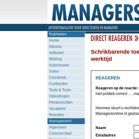
Rubrieken
Home
Nieuws
Schrikbarende toe
Artikelen
werktijd
Weblog
Autonieuws
Video
Checklists
REAGEREN
Contracten
Reageren op de reactie:
Tests & Tools
niet politiek correct ..... maa
Opleidingen
Persberichten
Hiermee stuurt u rechtstre
Vacatures
Managersonline.nl geplaa
Reacties
Management
Algemeen
Naam
Commercieel
Emailadres