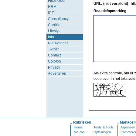
Financieel
URL: (niet verplicht)
http
HRM
Reactie/opmerking
ICT
Consultancy
Carrière
Lifestyle
Info
Nieuwsbrief
Twitter
Contact
Colofon
Privacy
Als extra controle, om er 
Adverteren
code over in het tekstveld
Rubrieken
Managem
Home
Tests & Tools
Algemeen
Nieuws
Opleidingen
Commerci