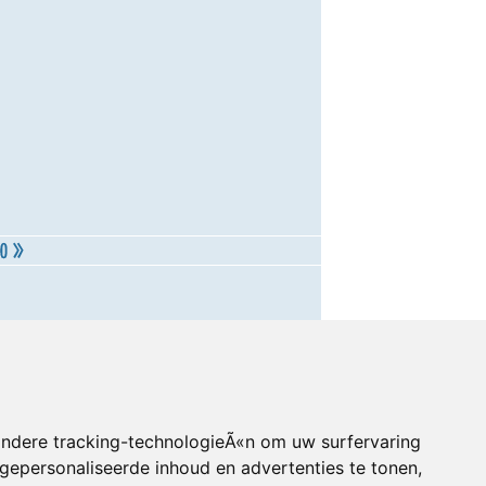
andere tracking-technologieÃ«n om uw surfervaring
gepersonaliseerde inhoud en advertenties te tonen,