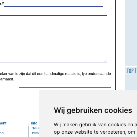
://
zeker van te zijn dat dit een handmatige reactie is, typ onderstaande
 ernaast.
Wij gebruiken cookies
ent
Info
Mijn Account
Wij maken gebruik van cookies en 
Nieuwsbrief
Inloggen
op onze website te verbeteren, om 
eel
Twitter