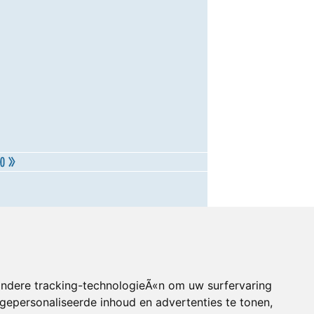
andere tracking-technologieÃ«n om uw surfervaring
gepersonaliseerde inhoud en advertenties te tonen,