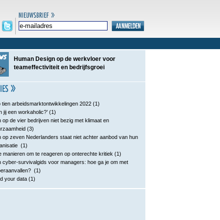
Human Design op de werkvloer voor
teameffectiviteit en bedrijfsgroei
 tien arbeidsmarktontwikkelingen 2022
(1)
n jij een workaholic?’
(1)
 op de vier bedrijven niet bezig met klimaat en
urzaamheid
(3)
 op zeven Nederlanders staat niet achter aanbod van hun
anisatie
(1)
e manieren om te reageren op onterechte kritiek
(1)
 cyber-survivalgids voor managers: hoe ga je om met
eraanvallen?
(1)
d your data
(1)