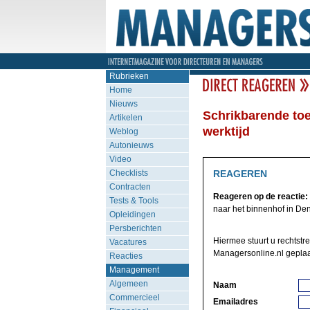
Rubrieken
Home
Nieuws
Schrikbarende toe
Artikelen
werktijd
Weblog
Autonieuws
Video
Checklists
REAGEREN
Contracten
Reageren op de reactie:
Tests & Tools
naar het binnenhof in Den 
Opleidingen
Persberichten
Hiermee stuurt u rechtstr
Vacatures
Managersonline.nl geplaa
Reacties
Management
Algemeen
Naam
Commercieel
Emailadres