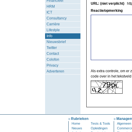
Financieel
URL: (niet verplicht)
http
HRM
Reactie/opmerking
ICT
Consultancy
Carrière
Lifestyle
Info
Nieuwsbrief
Twitter
Contact
Colofon
Privacy
Als extra controle, om er 
Adverteren
code over in het tekstveld
Rubrieken
Managem
Home
Tests & Tools
Algemeen
Nieuws
Opleidingen
Commerci