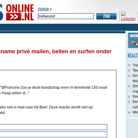
name privé mailen, bellen en surfen onder
Top
‘Be
Een
du
Eén
"@Francine Zou je deze boodschap even in tenminste 150 voud
org
Haag willen st..."
Dri
Een
eeks een e-mail naar Ad Beer. Deze reactie wordt niet op
cyb
Min
tst.