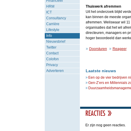
Financieel
HRM
Thuiswerk afremmen
Uit het onderzoek blijkt ve
ICT
kan binnen de meeste organi
Consultancy
afremmen. Weliswaar wil 11 
Carrière
organisaties dat het wil afr
Lifestyle
directeuren, managers en pro
Info
hoger beoordeeld dan werke
Nieuwsbrief
Twitter
Doorsturen
Reageer
Contact
Colofon
Privacy
Laatste nieuws
Adverteren
Een op de vier bedrijven n
Gen-Z’ers en Millennials z
Duurzaamheidsmanagement 
Er zijn nog geen reacties.