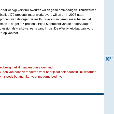
rder dat werkgevers thuiswerken willen gaan ontmoedigen. Thuiswerken
saties (70 procent), maar werkgevers willen dit in 2006 gaan
procent van de organisaties thuiswerk stimuleren, maar het aantal
emmen is hoger (15 procent). Bijna 50 procent van de ondervraagde
fessionals werkt wel eens vanuit huis. De effectiviteit daarvan wordt
n op kantoor.
iet bezig met klimaat en duurzaamheid
ouden van baan veranderen voor bedrijf dat beter aansluit bij waarden
steeds belangrijker voor moderne bedrijven