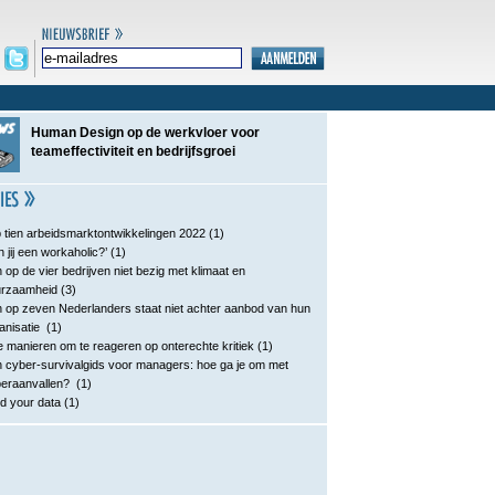
Human Design op de werkvloer voor
teameffectiviteit en bedrijfsgroei
 tien arbeidsmarktontwikkelingen 2022
(1)
n jij een workaholic?’
(1)
 op de vier bedrijven niet bezig met klimaat en
urzaamheid
(3)
 op zeven Nederlanders staat niet achter aanbod van hun
anisatie
(1)
e manieren om te reageren op onterechte kritiek
(1)
 cyber-survivalgids voor managers: hoe ga je om met
eraanvallen?
(1)
d your data
(1)