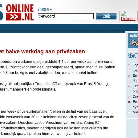
t halve werkdag aan privézaken
l spenderen werknemers gemiddeld 4,4 uur per week aan privé-surfen,
Top
erk. Dit wordt voor een deel gecompenseerd, omdat men thuis (buiten
‘Be
2,3 uur bezig is met zakelijk surfen, e-mailen en/of bellen.
Een
du
tig uit het jaarlijkse Trends in ICT-onderzoek van Ernst & Young,
Eén
uren, managers en professionals.
org
Dri
Een
cyb
ur per week privé-surfen/mailen/bellen in de tijd van de baas over.
Min
e werkweek van 30 uur betekent dit dat circa zeven procent van de
rivé-zaken. Directeur Jacob Verschuur van Ernst & Young ICT
ctiviteitsverlies, moeten bedrijven ook de kosten incalculeren die
kennelijk qua afspraken hierover weinig verbeterd.'