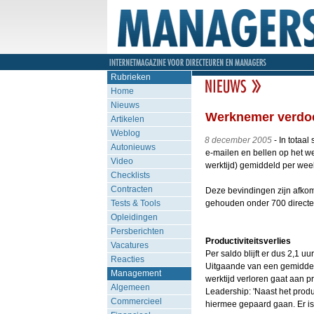
Rubrieken
Home
Nieuws
Werknemer verdoe
Artikelen
Weblog
8 december 2005
- In totaa
Autonieuws
e-mailen en bellen op het w
Video
werktijd) gemiddeld per week 
Checklists
Contracten
Deze bevindingen zijn afkoms
Tests & Tools
gehouden onder 700 directe
Opleidingen
Persberichten
Productiviteitsverlies
Vacatures
Per saldo blijft er dus 2,1 u
Reacties
Uitgaande van een gemiddeld
Management
werktijd verloren gaat aan p
Algemeen
Leadership: 'Naast het produ
Commercieel
hiermee gepaard gaan. Er is 