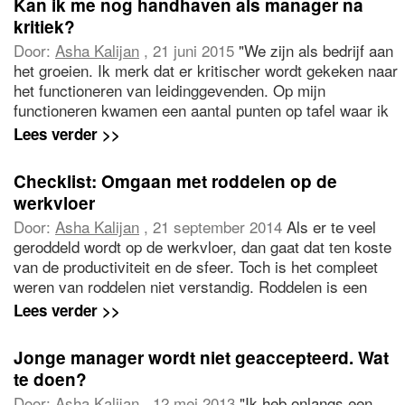
Kan ik me nog handhaven als manager na
vriendjespolitiek en een 'wij-zij-cultuur'. Hoe ga ik met
kritiek?
deze situatie om?"
Door:
Asha Kalijan
, 21 juni 2015
"We zijn als bedrijf aan
het groeien. Ik merk dat er kritischer wordt gekeken naar
het functioneren van leidinggevenden. Op mijn
functioneren kwamen een aantal punten op tafel waar ik
door ben ontstemd. Hoe reëel ze zijn, kan ik niet
Lees verder >>
beoordelen, maar ik twijfel nu of ik me in deze kritische
situatie wel kan handhaven."
Checklist: Omgaan met roddelen op de
werkvloer
Door:
Asha Kalijan
, 21 september 2014
Als er te veel
geroddeld wordt op de werkvloer, dan gaat dat ten koste
van de productiviteit en de sfeer. Toch is het compleet
weren van roddelen niet verstandig. Roddelen is een
onderdeel van de informele communicatie op het werk.
Lees verder >>
Probeer als manager goed om te gaan met roddelen door
de juiste balans te vinden in het roddelen door de
Jonge manager wordt niet geaccepteerd. Wat
voordelen te stimuleren en de nadelen te beperken,
te doen?
adviseert Asha Kalijan
Door:
Asha Kalijan
, 12 mei 2013
"Ik heb onlangs een