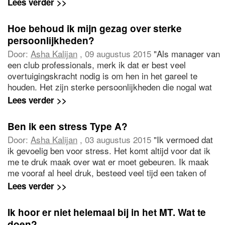
Lees verder >>
gaat vind ik het lastig om de juiste keuzes te maken. Het
valt me op dat ik me vaak terugtrek uit situaties. Ik wil
Hoe behoud ik mijn gezag over sterke
een stap verder zetten, echter de richting is mij
persoonlijkheden?
onbekend. Wat te doen?"
Door:
Asha Kalijan
, 09 augustus 2015
"Als manager van
een club professionals, merk ik dat er best veel
overtuigingskracht nodig is om hen in het gareel te
houden. Het zijn sterke persoonlijkheden die nogal wat
eisen. Ik probeer daaraan te voldoen, maar ga daarin
Lees verder >>
soms mezelf voorbij. En ik ben de manager. Hoe
vergroot ik mijn gezag en ga ik om met eisen van
Ben ik een stress Type A?
anderen?"
Door:
Asha Kalijan
, 03 augustus 2015
"Ik vermoed dat
ik gevoelig ben voor stress. Het komt altijd voor dat ik
me te druk maak over wat er moet gebeuren. Ik maak
me vooraf al heel druk, besteed veel tijd een taken of
een overleg, bereid alles zorgvuldig voor en dan pas ben
Lees verder >>
ik gerust en denk ik dat het goed is. Achteraf ben ik
vaak uitgeput. Collega’s doen het heel anders. Hoe ga ik
Ik hoor er niet helemaal bij in het MT. Wat te
om met mijn stressgedrag? En ben ik een stress Type
doen?