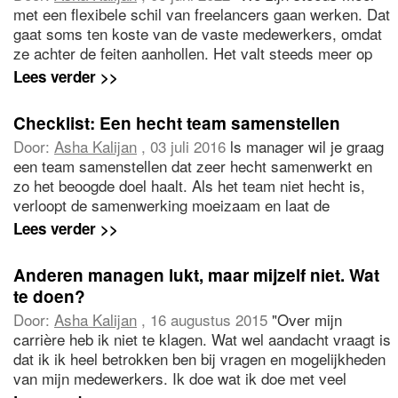
met een flexibele schil van freelancers gaan werken. Dat
gaat soms ten koste van de vaste medewerkers, omdat
ze achter de feiten aanhollen. Het valt steeds meer op
dat vaste medewerkers minder zelfstandig werken en
Lees verder >>
meer aansturing en tijd nodig hebben. Ideaal zou zijn als
de vaste medewerkers meeliften op de flexibele schil om
Checklist: Een hecht team samenstellen
toekomstgerichter te werken, alleen lukt dat nog niet zo.
Door:
Asha Kalijan
, 03 juli 2016
ls manager wil je graag
Hoe krijg ik dat voor elkaar?"
een team samenstellen dat zeer hecht samenwerkt en
zo het beoogde doel haalt. Als het team niet hecht is,
verloopt de samenwerking moeizaam en laat de
teammentaliteit veel te wensen over. Waar moet je op
Lees verder >>
letten om een goed, hecht team te creëren?
Anderen managen lukt, maar mijzelf niet. Wat
te doen?
Door:
Asha Kalijan
, 16 augustus 2015
"Over mijn
carrière heb ik niet te klagen. Wat wel aandacht vraagt is
dat ik ik heel betrokken ben bij vragen en mogelijkheden
van mijn medewerkers. Ik doe wat ik doe met veel
verantwoordelijkheidsgevoel, maar als het om mezelf