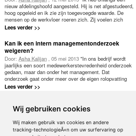
nieuw afdelingshoofd aangesteld. Hij is net afgestudeerd,
hoog opgeleid en ik zie zijn toegevoegde waarde. De
mensen op de werkvloer roeren zich. Zij voelen zich
kennelijk niet serieus genomen met zo\'n jonge en wat
Lees verder >>
onervaren manager. Dat uit zich in een slechte
werksfeer, conflicten en vertraging in het werk. Moet ik
Kan ik een intern managementonderzoek
ingrijpen of het overlaten aan het afdelingshoofd?"
weigeren?
Door:
Asha Kalijan
, 05 mei 2013
"In ons bedrijf wordt
jaarlijks een soort medewerkerstevredenheid onderzoek
gedaan, maar dan onder het management. Dat
onderzoek gaat onder meer over de eigen rolopvatting
en suggesties voor verbeteringen. Het kost mij veel tijd
Lees verder >>
en met de uitkomsten wordt eigenlijk nooit iets gedaan.
Ik wil dit jaar weigeren om mee te doen. Kan ik dat
zonder consequenties doen?"
Wij gebruiken cookies
1
2
3
4
5
volgende >
Wij maken gebruik van cookies en andere
tracking-technologieÃ«n om uw surfervaring op