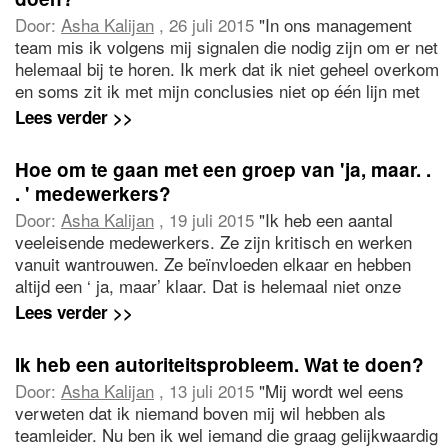
A?"
Door:
Asha Kalijan
, 26 juli 2015
"In ons management
team mis ik volgens mij signalen die nodig zijn om er net
helemaal bij te horen. Ik merk dat ik niet geheel overkom
en soms zit ik met mijn conclusies niet op één lijn met
de rest. Mijn macht is beperkt. Het is vrij frustrerend en
Lees verder >>
beslissingen die ik verwacht nemen tijd in beslag. Hoe
ga ik hiermee om?"
Hoe om te gaan met een groep van 'ja, maar. .
. ' medewerkers?
Door:
Asha Kalijan
, 19 juli 2015
"Ik heb een aantal
veeleisende medewerkers. Ze zijn kritisch en werken
vanuit wantrouwen. Ze beïnvloeden elkaar en hebben
altijd een ‘ ja, maar’ klaar. Dat is helemaal niet onze
cultuur. Ik doe wat ik kan, maar zonder resultaat.
Lees verder >>
Gesprekken hou ik zo professioneel mogelijk, al doen ze
aan de oppervlakte hun best om gezellig over te komen.
Ik heb een autoriteitsprobleem. Wat te doen?
Leuk is anders. Hoe kan ik de relatie met hen verbeteren
Door:
Asha Kalijan
, 13 juli 2015
"Mij wordt wel eens
en mijzelf gemotiveerd houden?"
verweten dat ik niemand boven mij wil hebben als
teamleider. Nu ben ik wel iemand die graag gelijkwaardig