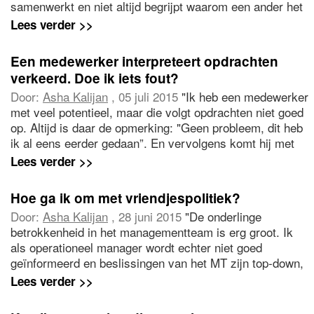
samenwerkt en niet altijd begrijpt waarom een ander het
voor het zeggen heeft en een besluit niet nader wil
Lees verder >>
toelichten of daarop wil terugkomen. Ik merk dat ik
daardoor niet altijd alle informatie krijg van mijn
Een medewerker interpreteert opdrachten
superieuren. Wat te doen?"
verkeerd. Doe ik iets fout?
Door:
Asha Kalijan
, 05 juli 2015
"Ik heb een medewerker
met veel potentieel, maar die volgt opdrachten niet goed
op. Altijd is daar de opmerking: "Geen probleem, dit heb
ik al eens eerder gedaan”. En vervolgens komt hij met
een eigen interpretatie van het geheel. Ik vraag me af of
Lees verder >>
hij wel flexibel genoeg is om ideeën van anderen te
vertalen. Nu weet ik niet of ik niet goed leiding geef. Dat
Hoe ga ik om met vriendjespolitiek?
ervaar ik als frustrerend, zeker omdat mijn collega’s
Door:
Asha Kalijan
, 28 juni 2015
"De onderlinge
altijd heel zeker zijn van hun aanpak."
betrokkenheid in het managementteam is erg groot. Ik
als operationeel manager wordt echter niet goed
geïnformeerd en beslissingen van het MT zijn top-down,
niet consequent en zeker niet altijd in het belang van de
Lees verder >>
medewerkers. Ondertussen groeit de hiërarchie, de
werksfeer verslechtert en er is sprake van een