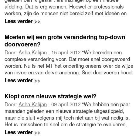
afdeling. Dat is erg wennen. Hoewel er professionals
werken, zijn de mensen niet bereid zelf met ideeën en
initiatieven te komen. Ze wachten af en verwachten dat
Lees verder >>
ik ze in detail vertel wat ze moeten doen. Taken worden
slecht opgeleverd. Ik merk dat ik nogal ongeduldig
Moeten wij een grote verandering top-down
wordt, omdat er geen verbetering optreedt. Hoe pak ik
doorvoeren?
deze situatie verstandig aan?"
Door:
Asha Kalijan
, 15 april 2012
"We bereiden een
complexe verandering voor. Dat moet snel doorgevoerd
worden. Nu is het MT het onderling oneens over de wijze
van invoeren van de verandering. Snel doorvoeren houdt
in, top down, met een strakke planning. In samenhang
Lees verder >>
met het personeel invoeren vraagt tijd en investering en
beiden ontbreken. Wat is verstandig?"
Klopt onze nieuwe strategie wel?
Door:
Asha Kalijan
, 09 april 2012
"We hebben een paar
maanden geleden een nieuwe strategie uitgestippeld,
maar die sluit volgens mij toch niet aan bij wat nodig is.
Het is misschien te snel om de strategie te evalueren,
maar toch zou ik dat graag doen. Welke
Lees verder >>