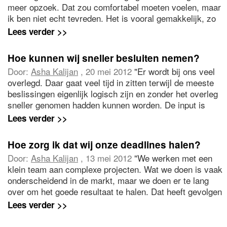
meer opzoek. Dat zou comfortabel moeten voelen, maar
ik ben niet echt tevreden. Het is vooral gemakkelijk, zo
op; de automatische piloot. Ik vrees ook dat ik straks de
Lees verder >>
consequenties van mijn gedrag terug zie in mijn
functioneren. Hoe kom ik uit deze fase van risico
Hoe kunnen wij sneller besluiten nemen?
vermijdend gedrag?"
Door:
Asha Kalijan
, 20 mei 2012
"Er wordt bij ons veel
overlegd. Daar gaat veel tijd in zitten terwijl de meeste
beslissingen eigenlijk logisch zijn en zonder het overleg
sneller genomen hadden kunnen worden. De input is
mager , maar de tijd die er in gaat zitten om iedereen
Lees verder >>
weer goed te informeren en te betrekken is vermoeiend
en irriteert mij. Is er een midden weg?"
Hoe zorg ik dat wij onze deadlines halen?
Door:
Asha Kalijan
, 13 mei 2012
"We werken met een
klein team aan complexe projecten. Wat we doen is vaak
onderscheidend in de markt, maar we doen er te lang
over om het goede resultaat te halen. Dat heeft gevolgen
voor het rendement. Planningen worden niet gehaald,
Lees verder >>
bijeenkomsten verlopen niet vlot. Ook de onderlinge
samenwerking, een essentieel onderdeel van het team,