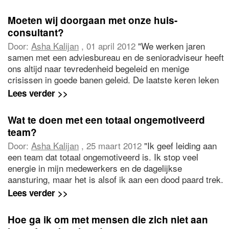
evaluatiestappen kan ik zetten?"
Moeten wij doorgaan met onze huis-
consultant?
Door:
Asha Kalijan
, 01 april 2012
"We werken jaren
samen met een adviesbureau en de senioradviseur heeft
ons altijd naar tevredenheid begeleid en menige
crisissen in goede banen geleid. De laatste keren leken
we het op een paar punten niet eens met elkaar en ik
Lees verder >>
heb enkele adviezen niet opgevolgd. Er is wat afstand
ontstaan. Ik vraag me af of we samen nog door moeten
Wat te doen met een totaal ongemotiveerd
gaan. Wat te doen?"
team?
Door:
Asha Kalijan
, 25 maart 2012
"Ik geef leiding aan
een team dat totaal ongemotiveerd is. Ik stop veel
energie in mijn medewerkers en de dagelijkse
aansturing, maar het is alsof ik aan een dood paard trek.
Afspraken worden vergeten, er is geen initiatief, taken
Lees verder >>
laten lang op zich wachten en de werksfeer is matig. Ik
probeer betrokkenen te motiveren, maar dat gaat
Hoe ga ik om met mensen die zich niet aan
moeizaam. Hoe verander ik deze situatie?"