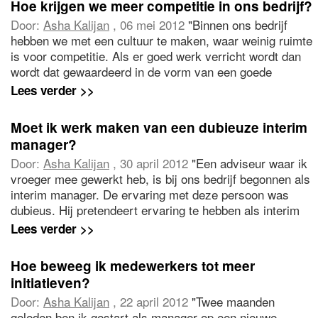
Hoe krijgen we meer competitie in ons bedrijf?
mag beter. Waar begin ik?"
Door:
Asha Kalijan
, 06 mei 2012
"Binnen ons bedrijf
hebben we met een cultuur te maken, waar weinig ruimte
is voor competitie. Als er goed werk verricht wordt dan
wordt dat gewaardeerd in de vorm van een goede
beoordeling inclusief bijbehorende beloning en vice
Lees verder >>
versa. Ik mis initiatief, passie en competitie en nieuwe
ideeën. Ik wil hier met het MT en de HR afdeling
Moet ik werk maken van een dubieuze interim
verandering in brengen. Waar begin ik?"
manager?
Door:
Asha Kalijan
, 30 april 2012
"Een adviseur waar ik
vroeger mee gewerkt heb, is bij ons bedrijf begonnen als
interim manager. De ervaring met deze persoon was
dubieus. Hij pretendeert ervaring te hebben als interim
manager, maar dat is niet zo. Hij is via een relatie
Lees verder >>
binnengekomen. Ik vrees dat hij de functie niet aan kan
en ik wil niet meewerken aan devaluatie van
Hoe beweeg ik medewerkers tot meer
managementfuncties. Moet ik daar intern werk van
initiatieven?
maken?"
Door:
Asha Kalijan
, 22 april 2012
"Twee maanden
geleden ben ik gestart als manager op een nieuwe