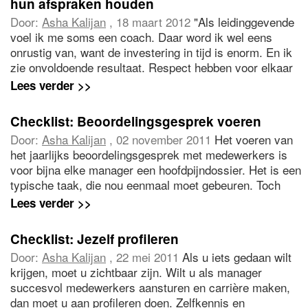
hun afspraken houden
Door:
Asha Kalijan
, 18 maart 2012
"Als leidinggevende
voel ik me soms een coach. Daar word ik wel eens
onrustig van, want de investering in tijd is enorm. En ik
zie onvoldoende resultaat. Respect hebben voor elkaar
en je houden aan afspraken zouden heel
Lees verder >>
vanzelfsprerkend moeten zijn, maar mijn medewerkers
houden zich er vaak niet aan. Hoe ga ik daarmee om?"
Checklist: Beoordelingsgesprek voeren
Door:
Asha Kalijan
, 02 november 2011
Het voeren van
het jaarlijks beoordelingsgesprek met medewerkers is
voor bijna elke manager een hoofdpijndossier. Het is een
typische taak, die nou eenmaal moet gebeuren. Toch
hoeft het het niet al te moeilijk te zijn. Met deze handige
Lees verder >>
checklist zet u het gesprek gestructureerd op en
voorkomt u bekende valkuilen.
Checklist: Jezelf profileren
Door:
Asha Kalijan
, 22 mei 2011
Als u iets gedaan wilt
krijgen, moet u zichtbaar zijn. Wilt u als manager
succesvol medewerkers aansturen en carrière maken,
dan moet u aan profileren doen. Zelfkennis en