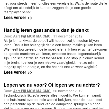
het voor steeds meer functies een vereiste is. Wat is de route die je
aflegt om uiteindelijk te kunnen zeggen dat je een goede
teamplayer bent?
Lees verder >>
Handig leren gaat anders dan je denkt
Door:
Aart Pijl MCM MA CMC
, 11 december 2012
Als je je marktwaarde op peil wilt houden zal je moeten blijven
leren. Dan is het belangrijk dat je een beetje makkelijk kan leren.
Wie heeft jou geleerd hoe je moet leren? Ik ben er achter gekomen
dat goede manieren van leren, evidence based, tegennatuurlijk
zijn. Logisch dat we ze niet toepassen. Hoe stop je nieuwe kennis
in je brein, hoe leer je een nieuwe vaardigheid, met zo min
mogelijk tijd en energie, en dat het ook niet zo weer weglekt?
Lees verder >>
Lopen we nu voor? Of lopen we nu achter?
Door:
Aart Pijl MCM MA CMC
, 26 november 2012
Technologisch lijkt zo’n beetje alles mogelijk. We kunnen vanuit
ons huis kunst over de hele wereld bekijken, naar de maan, met
een parachute op de rand van de dampkring springen en enge
ziekten genezen en voorkomen. Ik vraag me soms wel af wat het