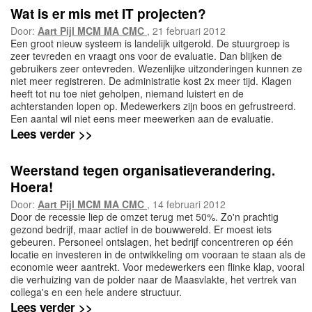
Wat is er mis met IT projecten?
Door:
Aart Pijl MCM MA CMC
, 21 februari 2012
Een groot nieuw systeem is landelijk uitgerold. De stuurgroep is
zeer tevreden en vraagt ons voor de evaluatie. Dan blijken de
gebruikers zeer ontevreden. Wezenlijke uitzonderingen kunnen ze
niet meer registreren. De administratie kost 2x meer tijd. Klagen
heeft tot nu toe niet geholpen, niemand luistert en de
achterstanden lopen op. Medewerkers zijn boos en gefrustreerd.
Een aantal wil niet eens meer meewerken aan de evaluatie.
Lees verder >>
Weerstand tegen organisatieverandering.
Hoera!
Door:
Aart Pijl MCM MA CMC
, 14 februari 2012
Door de recessie liep de omzet terug met 50%. Zo'n prachtig
gezond bedrijf, maar actief in de bouwwereld. Er moest iets
gebeuren. Personeel ontslagen, het bedrijf concentreren op één
locatie en investeren in de ontwikkeling om vooraan te staan als de
economie weer aantrekt. Voor medewerkers een flinke klap, vooral
die verhuizing van de polder naar de Maasvlakte, het vertrek van
collega's en een hele andere structuur.
Lees verder >>