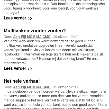
ons oplevert en wat de prijs is. Wat betekent al die technologische
vooruitgang bijvoorbeeld voor jouw bedrijf, voor jouw werk als
manager?
Lees verder >>
Multitasken zonder vouten?
Door:
Aart Pijl MCM MA CMC
, 29 oktober 2012
Van onze web-kinderen wordt beweerd dat ze goed kunnen
multitasken, omdat ze opgroeien in een wereld waarin dat
vanzelfsprekend is. Je ziet het ze ook doen: televisie kijken,
facebooken, internetten en tegelijkertijd huiswerk maken. Hoe zit
het met volwassenen? Kunnen wij dat ook nog leren? En onze
medewerkers?
Lees verder >>
Het hele verhaal
Door:
Aart Pijl MCM MA CMC
, 15 oktober 2012
In de afgelopen periode hoorden we partijleiders elkaar regelmatig
het verwijt maken dat ze maar een deel van het verhaal vertelden,
met de suggestie het hele verhaal te vertellen. Dat klinkt logisch,
want pas als je het hele verhaal kent, heb je een goed beeld. Dat is
niet anders in bedrijven. Maar wanneer weet je dat je het hele