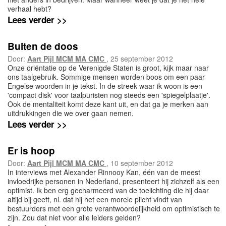
verhaal hebt?
Lees verder >>
Buiten de doos
Door:
Aart Pijl MCM MA CMC
, 25 september 2012
Onze oriëntatie op de Verenigde Staten is groot, kijk maar naar
ons taalgebruik. Sommige mensen worden boos om een paar
Engelse woorden in je tekst. In de streek waar ik woon is een
'compact disk' voor taalpuristen nog steeds een 'spiegelplaatje'.
Ook de mentaliteit komt deze kant uit, en dat ga je merken aan
uitdrukkingen die we over gaan nemen.
Lees verder >>
Er is hoop
Door:
Aart Pijl MCM MA CMC
, 10 september 2012
In interviews met Alexander Rinnooy Kan, één van de meest
invloedrijke personen in Nederland, presenteert hij zichzelf als een
optimist. Ik ben erg gecharmeerd van de toelichting die hij daar
altijd bij geeft, nl. dat hij het een morele plicht vindt van
bestuurders met een grote verantwoordelijkheid om optimistisch te
zijn. Zou dat niet voor alle leiders gelden?