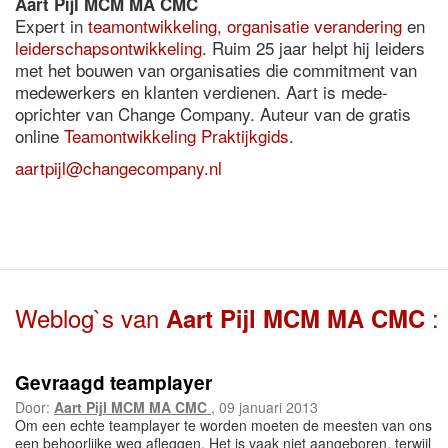
Aart Pijl MCM MA CMC
Expert in
teamontwikkeling
,
organisatie verandering
en
leiderschapsontwikkeling
. Ruim 25 jaar helpt hij leiders
met het bouwen van organisaties die commitment van
medewerkers en klanten verdienen. Aart is mede-
oprichter van Change Company. Auteur van de gratis
online
Teamontwikkeling Praktijkgids
.
aartpijl@changecompany.nl
Weblog`s van
:
Aart Pijl MCM MA CMC
Gevraagd teamplayer
Door:
Aart Pijl MCM MA CMC
, 09 januari 2013
Om een echte teamplayer te worden moeten de meesten van ons
een behoorlijke weg afleggen. Het is vaak niet aangeboren, terwijl