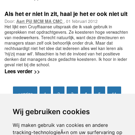
Als het er niet in zit, haal je het er ook niet uit
Door:
Aart Pijl MCM MA CMC
, 01 februari 2012
Het lijkt een Cruyffiaanse uitspraak die ik vaak gebruik in
gesprekken met opdrachtgevers. Ze koesteren hoge verwachten
van medewerkers. Terecht natuurlijk, want deze directeuren en
managers staan zelf ook behoorlijk onder druk. Maar dat
rechtvaardigt niet het idee dat iedereen alles wel kan leren als
'hij/zij maar wil'. Misschien is het de invloed van het positieve
denken dat managers deze gedachte koesteren. Ik hoor in ieder
geval niet bij die school.
Lees verder >>
< vorige
1
2
3
4
5
11
volgende >
Wij gebruiken cookies
Wij maken gebruik van cookies en andere
tracking-technologieÃ«n om uw surfervaring op