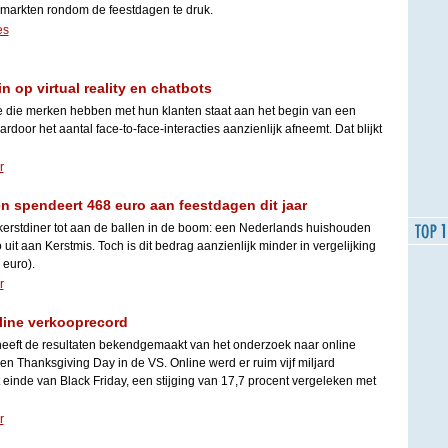
markten rondom de feestdagen te druk.
es
n op virtual reality en chatbots
ie die merken hebben met hun klanten staat aan het begin van een
rdoor het aantal face-to-face-interacties aanzienlijk afneemt. Dat blijkt
r
 spendeert 468 euro aan feestdagen dit jaar
kerstdiner tot aan de ballen in de boom: een Nederlands huishouden
uit aan Kerstmis. Toch is dit bedrag aanzienlijk minder in vergelijking
 euro).
r
nline verkooprecord
eeft de resultaten bekendgemaakt van het onderzoek naar online
n Thanksgiving Day in de VS. Online werd er ruim vijf miljard
t einde van Black Friday, een stijging van 17,7 procent vergeleken met
r