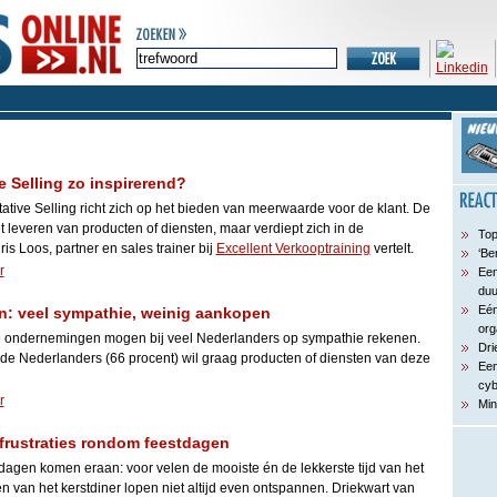
 Selling zo inspirerend?
ative Selling richt zich op het bieden van meerwaarde voor de klant. De
et leveren van producten of diensten, maar verdiept zich in de
Top
is Loos, partner en sales trainer bij
Excellent Verkooptraining
vertelt.
‘Be
r
Een
du
Eén
: veel sympathie, weinig aankopen
org
 ondernemingen mogen bij veel Nederlanders op sympathie rekenen.
Dri
e Nederlanders (66 procent) wil graag producten of diensten van deze
Een
cyb
r
Min
rustraties rondom feestdagen
dagen komen eraan: voor velen de mooiste én de lekkerste tijd van het
n van het kerstdiner lopen niet altijd even ontspannen. Driekwart van