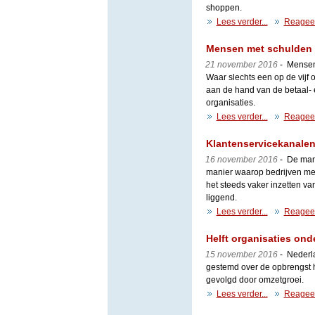
shoppen.
Lees verder...
Reagee
Mensen met schulden zi
21 november 2016
- Mensen 
Waar slechts een op de vijf
aan de hand van de betaal- e
organisaties.
Lees verder...
Reagee
Klantenservicekanalen
16 november 2016
- De mani
manier waarop bedrijven met 
het steeds vaker inzetten v
liggend.
Lees verder...
Reagee
Helft organisaties on
15 november 2016
- Nederla
gestemd over de opbrengst h
gevolgd door omzetgroei.
Lees verder...
Reagee