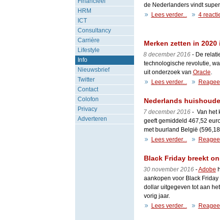
Financieel
de Nederlanders vindt super
HRM
Lees verder...
4 reacti
ICT
Consultancy
Carrière
Merken zetten in 2020 i
Lifestyle
8 december 2016
- De relat
Info
technologische revolutie, waa
Nieuwsbrief
uit onderzoek van
Oracle
.
Twitter
Lees verder...
Reagee
Contact
Colofon
Nederlands huishouden
Privacy
7 december 2016
- Van het 
Adverteren
geeft gemiddeld 467,52 euro 
met buurland België (596,18
Lees verder...
Reagee
Black Friday breekt o
30 november 2016
-
Adobe
h
aankopen voor Black Friday e
dollar uitgegeven tot aan he
vorig jaar.
Lees verder...
Reagee