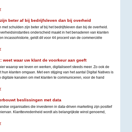
r
jn beter af bij bedrijfsleven dan bij overheid
met schulden zijn beter af bij het bedrijfsleven dan bij de overheid.
 overheidsinstanties onderscheid maakt in het benaderen van klanten
n incassohistorie, geldt dit voor 44 procent van de commerciële
r
: weet waar uw klant de voorkeur aan geeft
er waarop we leven en werken, digitaliseert steeds meer. Zo ook de
hun klanten omgaan. Met een stijging van het aantal Digital Natives is
an digitale kanalen om met klanten te communiceren, voor de hand
r
derbouwt beslissingen met data
ndse organisaties die investeren in data-driven marketing zijn positief
iervan. Klanttevredenheid wordt als belangrijkste winst genoemd,
r