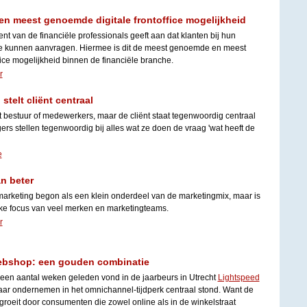
en meest genoemde digitale frontoffice mogelijkheid
ent van de financiële professionals geeft aan dat klanten bij hun
rte kunnen aanvragen. Hiermee is dit de meest genoemde en meest
ice mogelijkheid binnen de financiële branche.
r
stelt cliënt centraal
t bestuur of medewerkers, maar de cliënt staat tegenwoordig centraal
rs stellen tegenwoordig bij alles wat ze doen de vraag 'wat heeft de
e
n beter
 marketing begon als een klein onderdeel van de marketingmix, maar is
ijke focus van veel merken en marketingteams.
r
webshop: een gouden combinatie
 een aantal weken geleden vond in de jaarbeurs in Utrecht
Lightspeed
aar ondernemen in het omnichannel-tijdperk centraal stond. Want de
oeit door consumenten die zowel online als in de winkelstraat