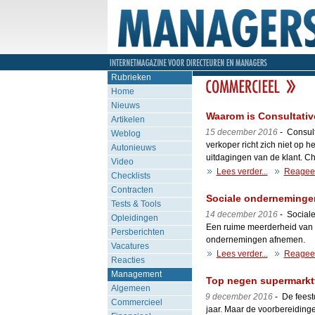
Rubrieken
Home
Nieuws
Waarom is Consultative
Artikelen
15 december 2016
- Consult
Weblog
verkoper richt zich niet op h
Autonieuws
uitdagingen van de klant. Chr
Video
Lees verder...
Reagee
Checklists
Contracten
Sociale ondernemingen
Tests & Tools
14 december 2016
- Sociale
Opleidingen
Een ruime meerderheid van d
Persberichten
ondernemingen afnemen.
Vacatures
Lees verder...
Reagee
Reacties
Management
Top negen supermarktf
Algemeen
9 december 2016
- De feest
Commercieel
jaar. Maar de voorbereidinge