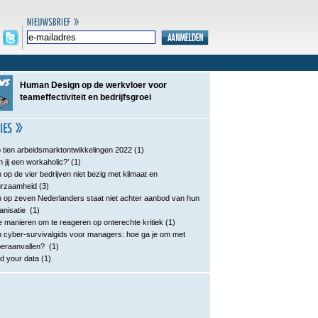
Human Design op de werkvloer voor
teameffectiviteit en bedrijfsgroei
 tien arbeidsmarktontwikkelingen 2022
(1)
n jij een workaholic?’
(1)
 op de vier bedrijven niet bezig met klimaat en
urzaamheid
(3)
 op zeven Nederlanders staat niet achter aanbod van hun
anisatie
(1)
e manieren om te reageren op onterechte kritiek
(1)
 cyber-survivalgids voor managers: hoe ga je om met
eraanvallen?
(1)
d your data
(1)