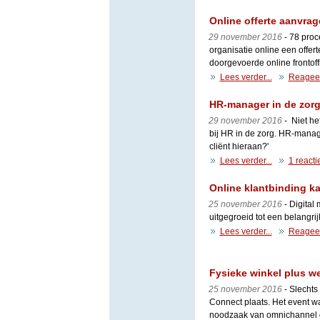
Online offerte aanvrag
29 november 2016
- 78 proc
organisatie online een offe
doorgevoerde online frontoff
Lees verder...
Reagee
HR-manager in de zorg 
29 november 2016
- Niet he
bij HR in de zorg. HR-manage
cliënt hieraan?'
Lees verder...
1 reacti
Online klantbinding ka
25 november 2016
- Digital
uitgegroeid tot een belangr
Lees verder...
Reagee
Fysieke winkel plus 
25 november 2016
- Slechts
Connect plaats. Het event w
noodzaak van omnichannel gr