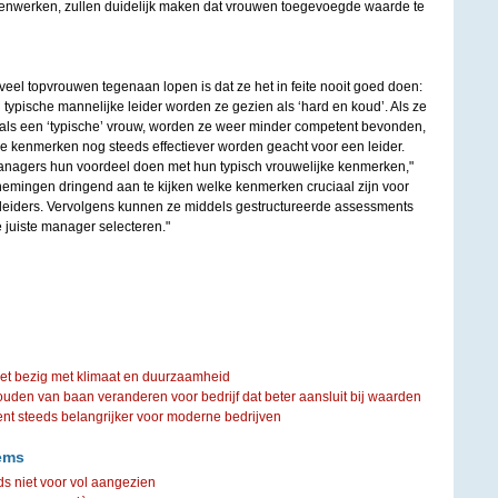
nwerken, zullen duidelijk maken dat vrouwen toegevoegde waarde te
el topvrouwen tegenaan lopen is dat ze het in feite nooit goed doen:
 typische mannelijke leider worden ze gezien als ‘hard en koud’. Als ze
als een ‘typische’ vrouw, worden ze weer minder competent bevonden,
e kenmerken nog steeds effectiever worden geacht voor een leider.
anagers hun voordeel doen met hun typisch vrouwelijke kenmerken,"
rnemingen dringend aan te kijken welke kenmerken cruciaal zijn voor
leiders. Vervolgens kunnen ze middels gestructureerde assessments
juiste manager selecteren."
iet bezig met klimaat en duurzaamheid
ouden van baan veranderen voor bedrijf dat beter aansluit bij waarden
steeds belangrijker voor moderne bedrijven
ems
 niet voor vol aangezien