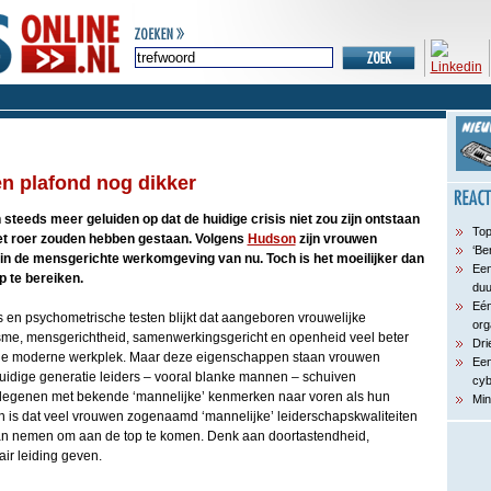
en plafond nog dikker
 steeds meer geluiden op dat de huidige crisis niet zou zijn ontstaan
Top
et roer zouden hebben gestaan. Volgens
Hudson
zijn vrouwen
‘Be
s in de mensgerichte werkomgeving van nu. Toch is het moeilijker dan
Een
p te bereiken.
du
Eén
 en psychometrische testen blijkt dat aangeboren vrouwelijke
org
sme, mensgerichtheid, samenwerkingsgericht en openheid veel beter
Dri
n de moderne werkplek. Maar deze eigenschappen staan vrouwen
Een
 huidige generatie leiders – vooral blanke mannen – schuiven
cyb
degenen met bekende ‘mannelijke’ kenmerken naar voren als hun
Min
n is dat veel vrouwen zogenaamd ‘mannelijke’ leiderschapskwaliteiten
an nemen om aan de top te komen. Denk aan doortastendheid,
air leiding geven.