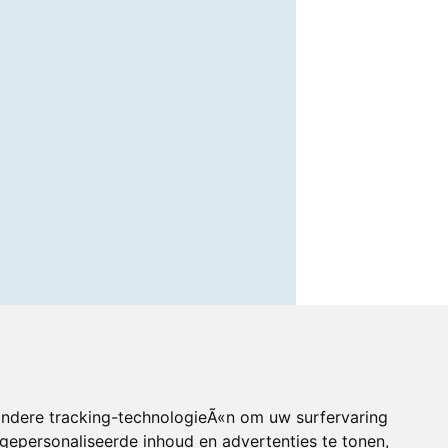
andere tracking-technologieÃ«n om uw surfervaring
gepersonaliseerde inhoud en advertenties te tonen,