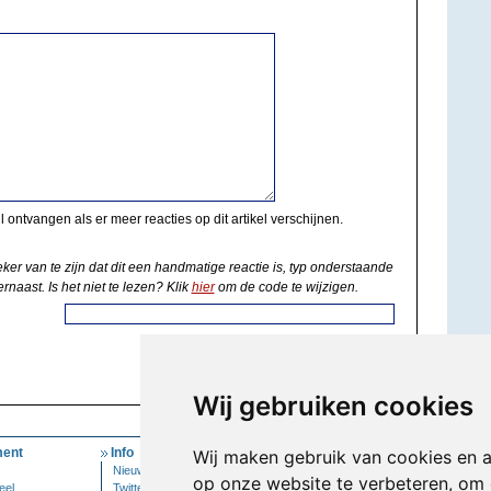
il ontvangen als er meer reacties op dit artikel verschijnen.
eker van te zijn dat dit een handmatige reactie is, typ onderstaande
rnaast. Is het niet te lezen? Klik
hier
om de code te wijzigen.
Wij gebruiken cookies
ent
Info
Mijn Account
Wij maken gebruik van cookies en 
Nieuwsbrief
Inloggen
op onze website te verbeteren, om 
eel
Twitter