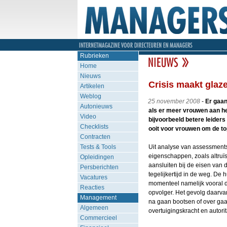
Rubrieken
Home
Nieuws
Crisis maakt glaz
Artikelen
Weblog
25 november 2008
-
Er gaan
Autonieuws
als er meer vrouwen aan h
Video
bijvoorbeeld betere leider
Checklists
ooit voor vrouwen om de to
Contracten
Tests & Tools
Uit analyse van assessments
eigenschappen, zoals altruï
Opleidingen
aansluiten bij de eisen va
Persberichten
tegelijkertijd in de weg. De
Vacatures
momenteel namelijk vooral 
Reacties
opvolger. Het gevolg daarva
Management
na gaan bootsen of over ga
Algemeen
overtuigingskracht en autorit
Commercieel