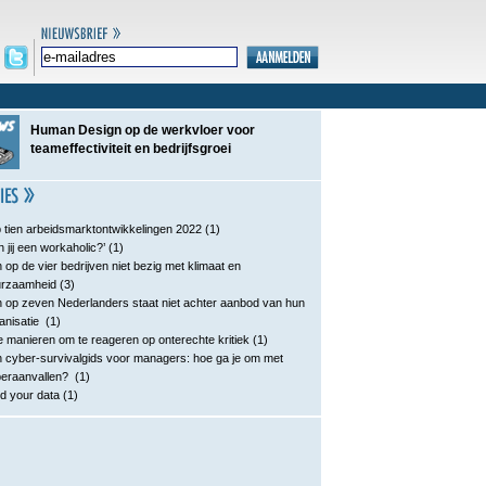
Human Design op de werkvloer voor
teameffectiviteit en bedrijfsgroei
 tien arbeidsmarktontwikkelingen 2022
(1)
n jij een workaholic?’
(1)
 op de vier bedrijven niet bezig met klimaat en
urzaamheid
(3)
 op zeven Nederlanders staat niet achter aanbod van hun
anisatie
(1)
e manieren om te reageren op onterechte kritiek
(1)
 cyber-survivalgids voor managers: hoe ga je om met
eraanvallen?
(1)
d your data
(1)