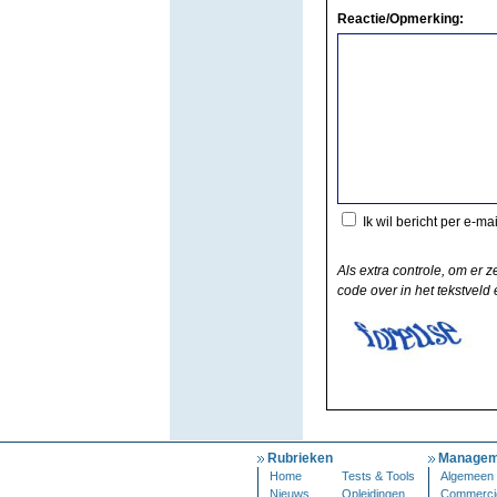
Reactie/Opmerking:
Ik wil bericht per e-ma
Als extra controle, om er z
code over in het tekstveld e
Rubrieken
Managem
Home
Tests & Tools
Algemeen
Nieuws
Opleidingen
Commerci