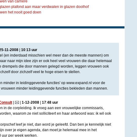
wen van carrière
glazen plafond aan maar verdwalen in glazen doolhof
wen het nooit goed doen
25
-
11
-
2008
|
10
:
13
uur
el (en inderdaad misschien wel meer dan de meeste mannen) om
maar naar mijn idee zijn er ook heel veel vrouwen die daar helemaal
 de drempels die door mannen gelegd worden, leggen vrouwen ook
hzelf door zichzelf veel te hoge eisen te stellen.
wen minder in leidinggevende functies' op www.expand.nl voor de
t vrouwen minder leidinggevende functies bekleden dan mannen.
Consult
|
|
1
-
12
-
2008
|
17
:
48
uur
n in de corpleiding. Ik vroeg aan een vrouwelijke commissaris,
orden, waarom ze niet solliciteert en haar antwoord was: ik wil ook
rpschef leef je niet, dan word je geleefd. Dan ben je kennelijk niet
zijn over je eigen agenda, dan moet je helemaal mee in het
80 uur per week werken.