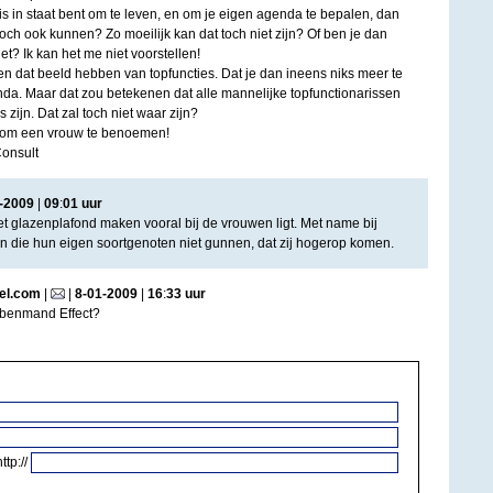
is in staat bent om te leven, en om je eigen agenda te bepalen, dan
toch ook kunnen? Zo moeilijk kan dat toch niet zijn? Of ben je dan
t? Ik kan het me niet voorstellen!
en dat beeld hebben van topfuncties. Dat je dan ineens niks meer te
enda. Maar dat zou betekenen dat alle mannelijke topfunctionarissen
ijn. Dat zal toch niet waar zijn?
 om een vrouw te benoemen!
Consult
-
2009
|
09
:
01
uur
et glazenplafond maken vooral bij de vrouwen ligt. Met name bij
 die hun eigen soortgenoten niet gunnen, dat zij hogerop komen.
el.com
|
|
8
-
01
-
2009
|
16
:
33
uur
bbenmand Effect?
http://