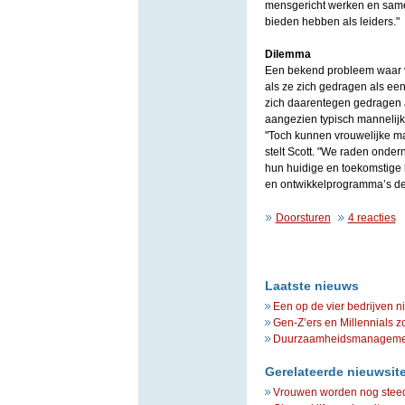
mensgericht werken en same
bieden hebben als leiders."
Dilemma
Een bekend probleem waar ve
als ze zich gedragen als een
zich daarentegen gedragen 
aangezien typisch mannelijk
"Toch kunnen vrouwelijke m
stelt Scott. "We raden onde
hun huidige en toekomstige 
en ontwikkelprogramma’s de 
Doorsturen
4 reacties
Laatste nieuws
Een op de vier bedrijven n
Gen-Z’ers en Millennials z
Duurzaamheidsmanagement 
Gerelateerde nieuwsit
Vrouwen worden nog steeds