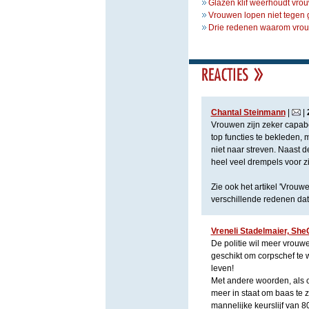
Glazen klif weerhoudt vrou
Vrouwen lopen niet tegen 
Drie redenen waarom vrou
Chantal Steinmann
|
|
Vrouwen zijn zeker capab
top functies te bekleden, 
niet naar streven. Naast
heel veel drempels voor zic
Zie ook het artikel 'Vrou
verschillende redenen da
Vreneli Stadelmaier, She
De politie wil meer vrouwe
geschikt om corpschef te w
leven!
Met andere woorden, als co
meer in staat om baas te 
mannelijke keurslijf van 