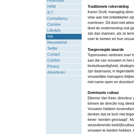
Financieel
HRM
Traditionele rolverdeling
Karen Scott, managing direct
ICT
visie aan het ontwikkelen zij
Consultancy
overleven. Dit doet niet alle
Carrière
doet de onderneming ook geen
Lifestyle
zijn dan mannen, als ze ten
Info
over te nemen en hun vrouw
Nieuwsbrief
Twitter
Toegevoegde waarde
Contact
Topvrouwen vertonen over he
Colofon
aan die van vrouwen in het 
besluitvaardigheid, strategi
Privacy
zijn daarnaast, in tegenstell
Adverteren
vrouwelijke managers blijke
met name open en doordach
Dominante cultuur
Etienne Van Keer, directeu
binnen de directie nog steed
Vrouwen hebben bovendien ni
denken dat ze toch niet teg
liever ‘worden gevraagd’. M
veranderende bedrijfscultuu
vrouwen te bieden hebben. O