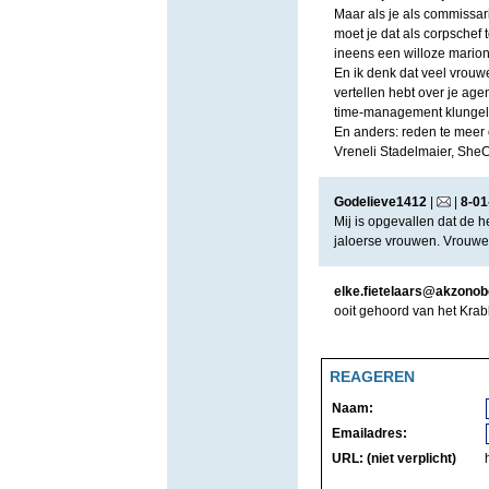
Maar als je als commissar
moet je dat als corpschef 
ineens een willoze marione
En ik denk dat veel vrouw
vertellen hebt over je ag
time-management klungels z
En anders: reden te meer
Vreneli Stadelmaier, She
Godelieve1412
|
|
8
-
01
Mij is opgevallen dat de h
jaloerse vrouwen. Vrouwen
elke.fietelaars@akzonob
ooit gehoord van het Kra
REAGEREN
Naam:
Emailadres:
URL: (niet verplicht)