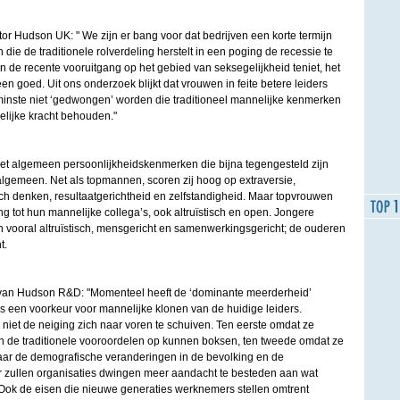
or Hudson UK: " We zijn er bang voor dat bedrijven een korte termijn
n die de traditionele rolverdeling herstelt in een poging de recessie te
en de recente vooruitgang op het gebied van seksegelijkheid teniet, het
 goed. Uit ons onderzoek blijkt dat vrouwen in feite betere leiders
minste niet ‘gedwongen’ worden die traditioneel mannelijke kenmerken
elijke kracht behouden."
t algemeen persoonlijkheidskenmerken die bijna tegengesteld zijn
algemeen. Net als topmannen, scoren zij hoog op extraversie,
sch denken, resultaatgerichtheid en zelfstandigheid. Maar topvrouwen
ing tot hun mannelijke collega’s, ook altruïstisch en open. Jongere
n vooral altruïstisch, mensgericht en samenwerkingsgericht; de ouderen
t.
r van Hudson R&D: "Momenteel heeft de ‘dominante meerderheid’
s een voorkeur voor mannelijke klonen van de huidige leiders.
et de neiging zich naar voren te schuiven. Ten eerste omdat ze
en de traditionele vooroordelen op kunnen boksen, ten tweede omdat ze
aar de demografische veranderingen in de bevolking en de
r zullen organisaties dwingen meer aandacht te besteden aan wat
ok de eisen die nieuwe generaties werknemers stellen omtrent