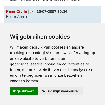
|
|
Rene Civile
26-07-2007 10:34
Beste Arnold,
Ik onderschrijf je mening voor het grootste deel
absoluut. Er is wat mij betreft absoluut geen verschil
Wij gebruiken cookies
tussen beide sexen op dit niveau. Helaas is de
dagelijkse praktijk aanzienlijk anders dan jij en ik
wellicht graag zouden willen zien.
Wij maken gebruik van cookies en andere
tracking-technologieÃ«n om uw surfervaring op
Met 'adopteren' bedoel ik veel meer de acceptatie
onze website te verbeteren, om
van het gegeven van gelijkheid en niet dit wederom
gepersonaliseerde inhoud en advertenties te
te beredeneren ter validatie van.... Dit is dus meer
tonen, om onze website verkeer te analyseren
bedoeld voor diegenen die wat dit aspect beduidend
en om te begrijpen waar onze bezoekers
andere meningen zijn toegedaan.
vandaan komen.
Ik ben persoonlijk van mening dat wanneer je het
Ik ga akkoord
Wijzig mijn voorkeuren
aspect wil bezien op dit niveau dat je dan feitelijk qua
uitvoering geen validering of beredenering meer
nodig zou moeten hebben. Immers, die heeft al