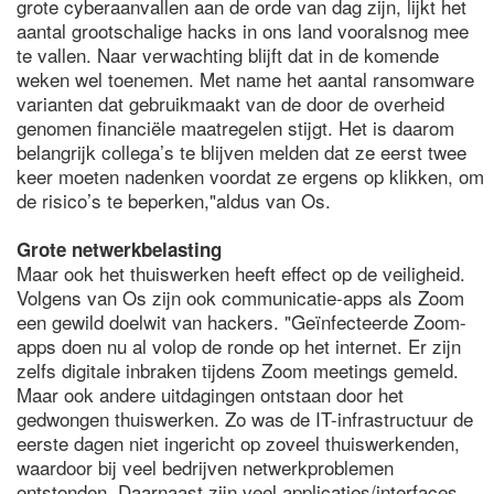
grote cyberaanvallen aan de orde van dag zijn, lijkt het
aantal grootschalige hacks in ons land vooralsnog mee
te vallen. Naar verwachting blijft dat in de komende
weken wel toenemen. Met name het aantal ransomware
varianten dat gebruikmaakt van de door de overheid
genomen financiële maatregelen stijgt. Het is daarom
belangrijk collega’s te blijven melden dat ze eerst twee
keer moeten nadenken voordat ze ergens op klikken, om
de risico’s te beperken,"aldus van Os.
Grote netwerkbelasting
Maar ook het thuiswerken heeft effect op de veiligheid.
Volgens van Os zijn ook communicatie-apps als Zoom
een gewild doelwit van hackers. "Geïnfecteerde Zoom-
apps doen nu al volop de ronde op het internet. Er zijn
zelfs digitale inbraken tijdens Zoom meetings gemeld.
Maar ook andere uitdagingen ontstaan door het
gedwongen thuiswerken. Zo was de IT-infrastructuur de
eerste dagen niet ingericht op zoveel thuiswerkenden,
waardoor bij veel bedrijven netwerkproblemen
ontstonden. Daarnaast zijn veel applicaties/interfaces