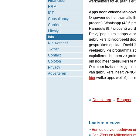
Financieel
werknemers tot 40 jaar is e
HRM
Apps voor videobellen opva
ICT
Ongeveer de helft van alle 
Consultancy
procent). Whatsapp (43,6 pr
Carrière
Hangouts (9,7 procent) word
Lifestyle
De vijf populairste apps vo
Info
gebruikers, bijvoorbeeld doo
Nieuwsbrief
gesprekken opslaat. David Ja
Twitter
veelgebruikte programma’s z
Contact
exploiteren, hebben ze grot
Colofon
om nog meer gebruikers te 
Om meer inzicht te krijgen 
Privacy
van gebruikers, heeft VPNGi
Adverteren
hier
welke apps wel of juist n
Doorsturen
Reageer
Laatste nieuws
Een op de vier bedrijven n
Gen-Z’ers en Millennials z