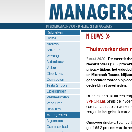
Rubrieken
Home
Nieuws
Thuiswerkenden ni
Artikelen
Weblog
1 april 2020
-
De meerderhei
Autonieuws
Nederlanders (56,3 procent)
Video
privacy tijdens het videobe
Checklists
en Microsoft Teams, blijken
Contracten
gesprekken worden bijvoor
Tests & Tools
gedeeld met overheden.
Opleidingen
Dit en meer blijkt uit een 
Persberichten
VPNGids.nl
. Sinds de invoe
Vacatures
coronamaatregelen werken vee
Reacties
zorgen in het gebruik van v
Management
Algemeen
Ongeveer driekwart van de t
Commercieel
geeft 65,2 procent van de r