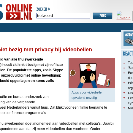
et bezig met privacy bij videobellen
d van alle thuiswerkende
Top
 houdt zich niet bezig met zijn of haar
‘Be
llen. De populairste apps, zoals Skype
Een
 onzorgvuldig met online beveiliging;
du
beeld opgeslagen en soms zelfs
Eén
org
Apps voor videobellen
Dri
enquête en bureauonderzoek van
opvallend onveilig
Een
ring van de vergaande
cyb
l Nederlanders vanuit huis. Dat blijkt voor een flinke toename te
Min
ideo conference programma’s.
huiswerkenden doet momenteel aan videobellen met collega’s. Daarbij
espondenten aan dat zij meer videobellen dan voorheen. Onder