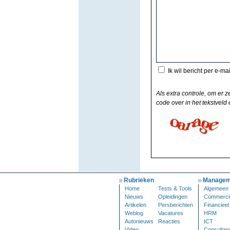
Ik wil bericht per e-ma
Als extra controle, om er z
code over in het tekstveld e
Rubrieken
Managem
Home
Tests & Tools
Algemeen
Nieuws
Opleidingen
Commerci
Artikelen
Persberichten
Financieel
Weblog
Vacatures
HRM
Autonieuws
Reacties
ICT
Video
Consultan