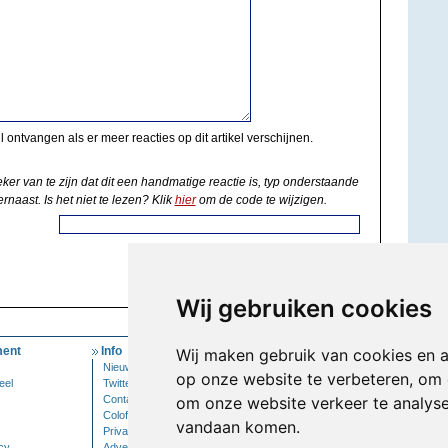
il ontvangen als er meer reacties op dit artikel verschijnen.
eker van te zijn dat dit een handmatige reactie is, typ onderstaande
rnaast. Is het niet te lezen? Klik
hier
om de code te wijzigen.
Wij gebruiken cookies
ent
Info
Mijn Account
Wij maken gebruik van cookies en 
Nieuwsbrief
Inloggen
op onze website te verbeteren, om 
eel
Twitter
Contact
om onze website verkeer te analys
Colofon
vandaan komen.
Privacy
cy
Adverteren