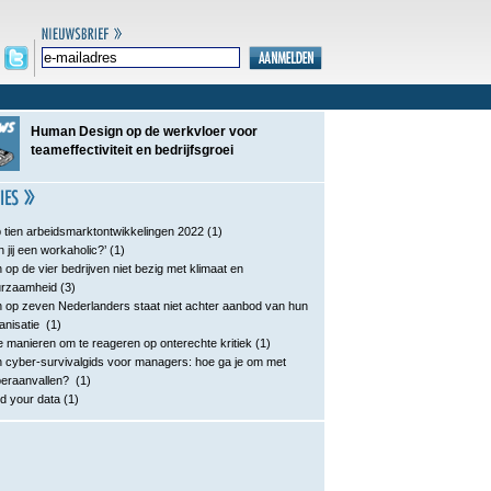
Human Design op de werkvloer voor
teameffectiviteit en bedrijfsgroei
 tien arbeidsmarktontwikkelingen 2022
(1)
n jij een workaholic?’
(1)
 op de vier bedrijven niet bezig met klimaat en
urzaamheid
(3)
 op zeven Nederlanders staat niet achter aanbod van hun
anisatie
(1)
e manieren om te reageren op onterechte kritiek
(1)
 cyber-survivalgids voor managers: hoe ga je om met
eraanvallen?
(1)
d your data
(1)