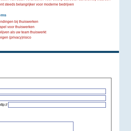
steeds belangrijker voor moderne bedrijven
ems
indingen bij thuiswerken
spel voor thuiswerken
blijven als uw team thuiswerkt
igen (privacy)risico
http://