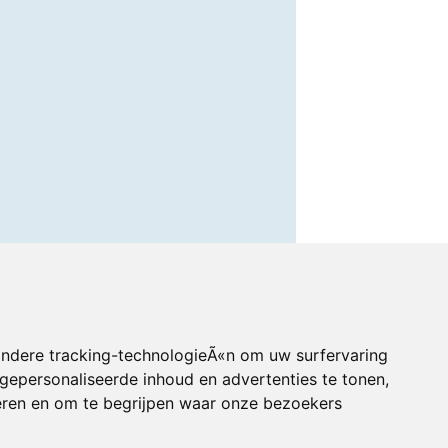
andere tracking-technologieÃ«n om uw surfervaring
gepersonaliseerde inhoud en advertenties te tonen,
eren en om te begrijpen waar onze bezoekers