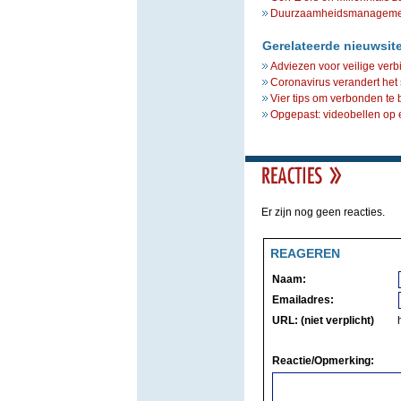
Duurzaamheidsmanagement 
Gerelateerde nieuwsit
Adviezen voor veilige verb
Coronavirus verandert het 
Vier tips om verbonden te 
Opgepast: videobellen op e
Er zijn nog geen reacties.
REAGEREN
Naam:
Emailadres:
URL: (niet verplicht)
Reactie/Opmerking: