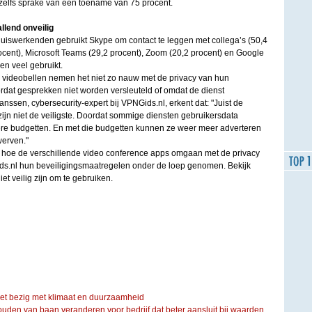
r zelfs sprake van een toename van 75 procent.
llend onveilig
thuiswerkenden gebruikt Skype om contact te leggen met collega’s (50,4
ocent), Microsoft Teams (29,2 procent), Zoom (20,2 procent) en Google
en veel gebruikt.
or videobellen nemen het niet zo nauw met de privacy van hun
rdat gesprekken niet worden versleuteld of omdat de dienst
nssen, cybersecurity-expert bij VPNGids.nl, erkent dat: "Juist de
ijn niet de veiligste. Doordat sommige diensten gebruikersdata
ere budgetten. En met die budgetten kunnen ze weer meer adverteren
werven."
in hoe de verschillende video conference apps omgaan met de privacy
ds.nl hun beveiligingsmaatregelen onder de loep genomen. Bekijk
iet veilig zijn om te gebruiken.
iet bezig met klimaat en duurzaamheid
ouden van baan veranderen voor bedrijf dat beter aansluit bij waarden