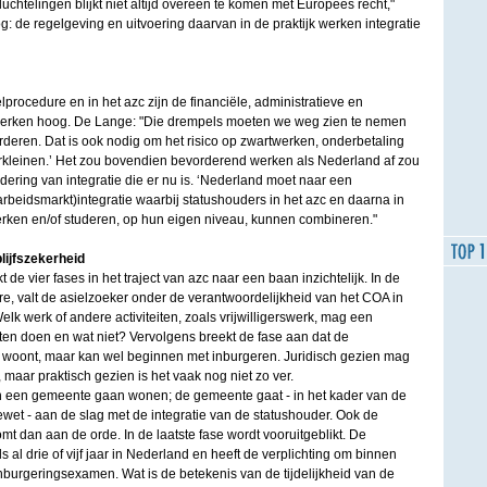
uchtelingen blijkt niet altijd overeen te komen met Europees recht,"
og: de regelgeving en uitvoering daarvan in de praktijk werken integratie
lprocedure en in het azc zijn de financiële, administratieve en
werken hoog. De Lange: "Die drempels moeten we weg zien te nemen
orderen. Dat is ook nodig om het risico op zwartwerken, onderbetaling
verkleinen.’ Het zou bovendien bevorderend werken als Nederland af zou
ering van integratie die er nu is. ‘Nederland moet naar een
beidsmarkt)integratie waarbij statushouders in het azc en daarna in
rken en/of studeren, op hun eigen niveau, kunnen combineren."
lijfszekerheid
e vier fases in het traject van azc naar een baan inzichtelijk. In de
re, valt de asielzoeker onder de verantwoordelijkheid van het COA in
lk werk of andere activiteiten, zoals vrijwilligerswerk, mag een
ten doen en wat niet? Vervolgens breekt de fase aan dat de
 woont, maar kan wel beginnen met inburgeren. Juridisch gezien mag
maar praktisch gezien is het vaak nog niet zo ver.
n een gemeente gaan wonen; de gemeente gaat - in het kader van de
iewet - aan de slag met de integratie van de statushouder. Ook de
t dan aan de orde. In de laatste fase wordt vooruitgeblikt. De
al drie of vijf jaar in Nederland en heeft de verplichting om binnen
 inburgeringsexamen. Wat is de betekenis van de tijdelijkheid van de