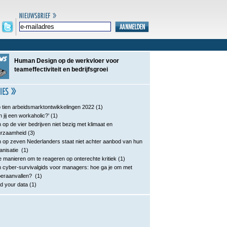
Human Design op de werkvloer voor
teameffectiviteit en bedrijfsgroei
 tien arbeidsmarktontwikkelingen 2022
(1)
n jij een workaholic?’
(1)
 op de vier bedrijven niet bezig met klimaat en
urzaamheid
(3)
 op zeven Nederlanders staat niet achter aanbod van hun
anisatie
(1)
e manieren om te reageren op onterechte kritiek
(1)
 cyber-survivalgids voor managers: hoe ga je om met
eraanvallen?
(1)
d your data
(1)