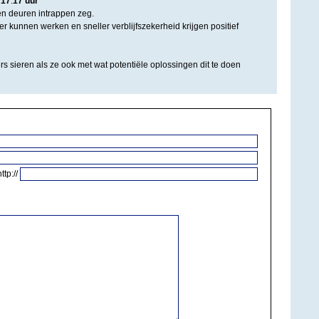
|
17
:
17
uur
pen deuren intrappen zeg.
r kunnen werken en sneller verblijfszekerheid krijgen positief
s sieren als ze ook met wat potentiële oplossingen dit te doen
http://