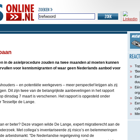
baan
en in de asielprocedure zouden na twee maanden al moeten kunnen
Top
rvullen voor kennismigranten of waar geen Nederlands aanbod voor
‘Be
Een
du
ouders – en potentiële werkgevers – meer perspectief krijgen als zij
Eén
jgen. Dit zijn twee van de belangrijkste aanbevelingen in het rapport
org
op dinsdag 7 maart is verschenen. Het rapport is opgesteld onder
Dri
 Tesseltje de Lange.
Een
cyb
Min
kan er beter? Deze vragen wilde De Lange, expert migratierecht aan de
derzoek. Met collega’s inventariseerde zij risico’s en belemmeringen
 de arbeidsmarkt. "De Nederlandse regelgeving rond de