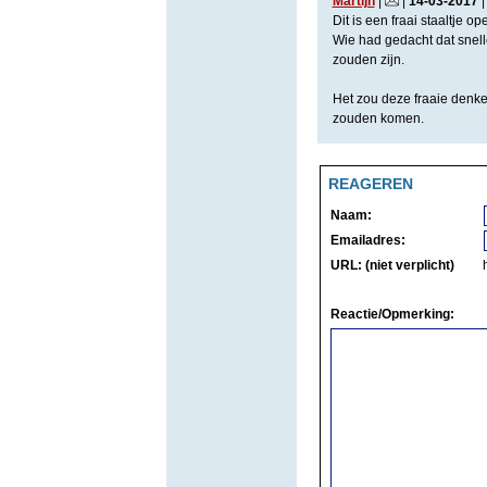
Martijn
|
|
14
-
03
-
2017
Dit is een fraai staaltje o
Wie had gedacht dat snelle
zouden zijn.
Het zou deze fraaie denker
zouden komen.
REAGEREN
Naam:
Emailadres:
URL: (niet verplicht)
Reactie/Opmerking: