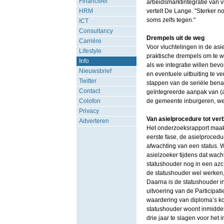
Financieel
arbeidsmarktintegratie van vl
HRM
vertelt De Lange. "Sterker n
soms zelfs tegen."
ICT
Consultancy
Drempels uit de weg
Carrière
Voor vluchtelingen in de asie
Lifestyle
praktische drempels om te 
Info
als we integratie willen bev
Nieuwsbrief
en eventuele uitbuiting te 
Twitter
stappen van de seriële benad
Contact
geïntegreerde aanpak van (ar
Colofon
de gemeente inburgeren, we
Privacy
Van asielprocedure tot verb
Adverteren
Het onderzoeksrapport maakt d
eerste fase, de asielprocedu
afwachting van een status. We
asielzoeker tijdens dat wach
statushouder nog in een azc
de statushouder wel werken, 
Daarna is de statushouder i
uitvoering van de Participat
waardering van diploma’s kom
statushouder woont inmiddels 
drie jaar te slagen voor het