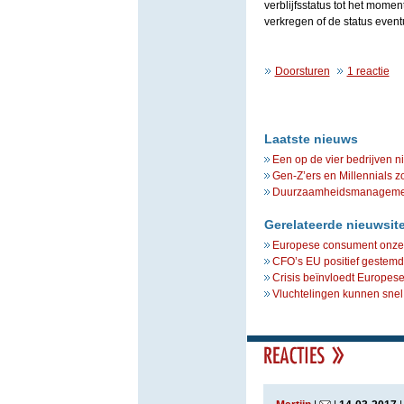
verblijfsstatus tot het momen
verkregen of de status event
Doorsturen
1 reactie
Laatste nieuws
Een op de vier bedrijven n
Gen-Z’ers en Millennials z
Duurzaamheidsmanagement 
Gerelateerde nieuwsit
Europese consument onzek
CFO’s EU positief gestemd,
Crisis beïnvloedt Europes
Vluchtelingen kunnen snel 