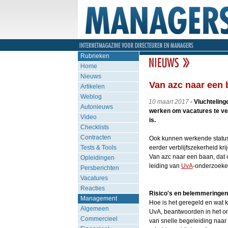
Rubrieken
Home
Nieuws
Van azc naar een 
Artikelen
Weblog
10 maart 2017
-
Vluchteling
Autonieuws
werken om vacatures te ve
Video
is.
Checklists
Contracten
Ook kunnen werkende statush
Tests & Tools
eerder verblijfszekerheid kri
Van azc naar een baan, dat 
Opleidingen
leiding van
UvA
-onderzoeker
Persberichten
Vacatures
Reacties
Risico's en belemmeringen
Management
Hoe is het geregeld en wat 
Algemeen
UvA, beantwoorden in het on
Commercieel
van snelle begeleiding naar