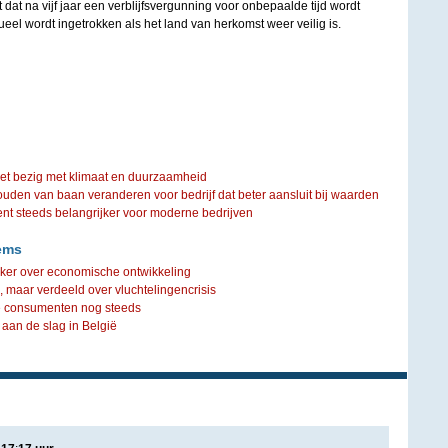
t dat na vijf jaar een verblijfsvergunning voor onbepaalde tijd wordt
ueel wordt ingetrokken als het land van herkomst weer veilig is.
iet bezig met klimaat en duurzaamheid
ouden van baan veranderen voor bedrijf dat beter aansluit bij waarden
steeds belangrijker voor moderne bedrijven
ems
er over economische ontwikkeling
 maar verdeeld over vluchtelingencrisis
e consumenten nog steeds
aan de slag in België