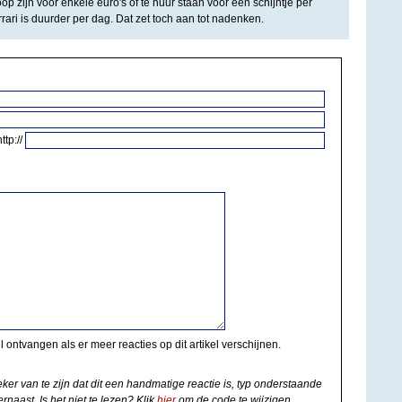
op zijn voor enkele euro's of te huur staan voor een schijntje per
ari is duurder per dag. Dat zet toch aan tot nadenken.
http://
il ontvangen als er meer reacties op dit artikel verschijnen.
eker van te zijn dat dit een handmatige reactie is, typ onderstaande
rnaast. Is het niet te lezen? Klik
hier
om de code te wijzigen.