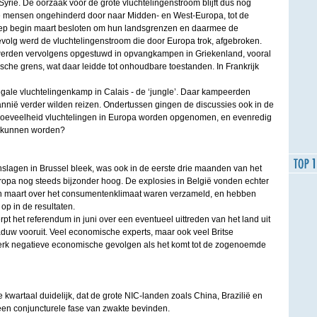
 Syrië. De oorzaak voor de grote vluchtelingenstroom blijft dus nog
e mensen ongehinderd door naar Midden- en West-Europa, tot de
ep begin maart besloten om hun landsgrenzen en daarmee de
gevolg werd de vluchtelingenstroom die door Europa trok, afgebroken.
rden vervolgens opgestuwd in opvangkampen in Griekenland, vooral
che grens, wat daar leidde tot onhoudbare toestanden. In Frankrijk
legale vluchtelingenkamp in Calais - de ‘jungle’. Daar kampeerden
annië verder wilden reizen. Ondertussen gingen de discussies ook in de
 hoeveelheid vluchtelingen in Europa worden opgenomen, en evenredig
d kunnen worden?
nslagen in Brussel bleek, was ook in de eerste drie maanden van het
uropa nog steeds bijzonder hoog. De explosies in België vonden echter
in maart over het consumentenklimaat waren verzameld, en hebben
p in de resultaten.
rpt het referendum in juni over een eventueel uittreden van het land uit
uw vooruit. Veel economische experts, maar ook veel Britse
rk negatieve economische gevolgen als het komt tot de zogenoemde
 kwartaal duidelijk, dat de grote NIC-landen zoals China, Brazilië en
een conjuncturele fase van zwakte bevinden.