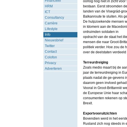
Financieel
oorlog nog niet in zicht voor
HRM
bestaan. Eerst stroomden d
landen van de Visegrád-gro
ICT
Balkanroute te sluiten. Als 
Consultancy
De hulpzoekende mensen we
Carrière
in Idomeni aan de Macedonis
Lifestyle
ontruimden soldaten in
Info
opdracht van de staat het il
Nieuwsbrief
mensen die naar Groot-Britt
Twitter
politiek verder. Hoe zou de
Contact
over de deelstaten verdeel
Colofon
Terreurdreiging
Privacy
Zoals medio maart bij de aa
Adverteren
jaar de terreurdreiging in E
plaats nadat de ge-gevens 
daarom geen invloed gehad o
Vooral in Groot-Brittannië we
de Europese Unie haar schad
consumenten rekenen op ste
Brexit.
Exportvooruitzichten
Bovendien werd in het eerste
Rusland zich nog steeds in 