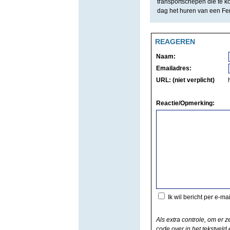
transportschepen die te ko
dag het huren van een Ferr
REAGEREN
Naam:
Emailadres:
URL: (niet verplicht)
Reactie/Opmerking:
Ik wil bericht per e-ma
Als extra controle, om er z
code over in het tekstveld e