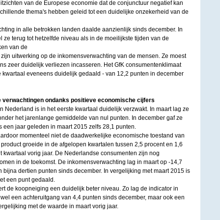
uitzichten van de Europese economie dat de conjunctuur negatief kan
chillende thema's hebben geleid tot een duidelijke onzekerheid van de
ting in alle betrokken landen daalde aanzienlijk sinds december. In
 ze terug tot hetzelfde niveau als in de moeilijkste tijden van de
ken van de
 zijn uitwerking op de inkomensverwachting van de mensen. Ze moest
s zeer duidelijk verliezen incasseren. Het GfK consumentenklimaat
te kwartaal eveneens duidelijk gedaald - van 12,2 punten in december
e verwachtingen ondanks positieve economische cijfers
 Nederland is in het eerste kwartaal duidelijk verzwakt. In maart lag ze
nder het jarenlange gemiddelde van nul punten. In december gaf ze
 een jaar geleden in maart 2015 zelfs 28,1 punten.
daardoor momenteel niet de daadwerkelijke economische toestand van
l product groeide in de afgelopen kwartalen tussen 2,5 procent en 1,6
dit kwartaal vorig jaar. De Nederlandse consumenten zijn nog
komen in de toekomst. De inkomensverwachting lag in maart op -14,7
n bijna dertien punten sinds december. In vergelijking met maart 2015 is
met een punt gedaald.
rt de koopneiging een duidelijk beter niveau. Zo lag de indicator in
s wel een achteruitgang van 4,4 punten sinds december, maar ook een
ergelijking met de waarde in maart vorig jaar.