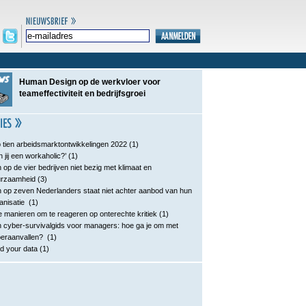
Human Design op de werkvloer voor
teameffectiviteit en bedrijfsgroei
 tien arbeidsmarktontwikkelingen 2022
(1)
n jij een workaholic?’
(1)
 op de vier bedrijven niet bezig met klimaat en
urzaamheid
(3)
 op zeven Nederlanders staat niet achter aanbod van hun
anisatie
(1)
e manieren om te reageren op onterechte kritiek
(1)
 cyber-survivalgids voor managers: hoe ga je om met
eraanvallen?
(1)
d your data
(1)