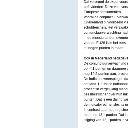
Dat verergert de exportvoor
beïnvloeden. Deze vele vers
Europese consumenten.
Vooral de conjunctuurverwach
Griekenland bijvoorbeeld viel
schuldencrisis. Het verzwak
conjunctuurverwachting had
in de meeste landen eveneen
voor de EU28 is in het eers
tot negen punten in maart.
Ook in Nederland negatiev
De conjunctuurverwachting in
op -4,1 punten en daarmee o
nog 19,5 punten aan, precies
De indicator weerspiegelt 
het land. Het bruto nationaa
procent in vergelijking met 
pessimistischer over hun in
punten. Dat is een daling va
de indicator echter slechts 
In contrast daarmee registree
maart op 13,1 punten. Dat i
stijging van 12,1 punten in v