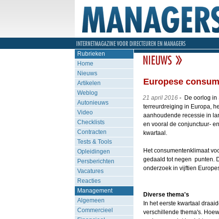
Rubrieken
Home
Nieuws
Europese consume
Artikelen
Weblog
21 april 2016
- De oorlog in 
Autonieuws
terreurdreiging in Europa, h
Video
aanhoudende recessie in lan
Checklists
en vooral de conjunctuur- 
Contracten
kwartaal.
Tests & Tools
Het consumentenklimaat voo
Opleidingen
gedaald tot negen punten. D
Persberichten
onderzoek in vijftien Europe
Vacatures
Reacties
Management
Diverse thema's
Algemeen
In het eerste kwartaal draa
Commercieel
verschillende thema's. Hoewel