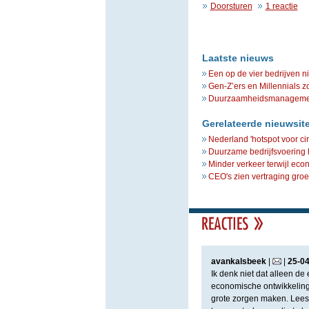
Doorsturen
1 reactie
Laatste nieuws
Een op de vier bedrijven n
Gen-Z’ers en Millennials z
Duurzaamheidsmanagement 
Gerelateerde nieuwsit
Nederland 'hotspot voor ci
Duurzame bedrijfsvoering 
Minder verkeer terwijl ec
CEO's zien vertraging gro
avankalsbeek
|
|
25
-
0
Ik denk niet dat alleen d
economische ontwikkeling.
grote zorgen maken. Lees 