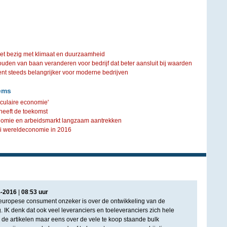
iet bezig met klimaat en duurzaamheid
ouden van baan veranderen voor bedrijf dat beter aansluit bij waarden
steeds belangrijker voor moderne bedrijven
ems
rculaire economie'
heeft de toekomst
onomie en arbeidsmarkt langzaam aantrekken
ei wereldeconomie in 2016
4
-
2016
|
08
:
53
uur
e europese consument onzeker is over de ontwikkeling van de
 IK denk dat ook veel leveranciers en toeleveranciers zich hele
de artikelen maar eens over de vele te koop staande bulk