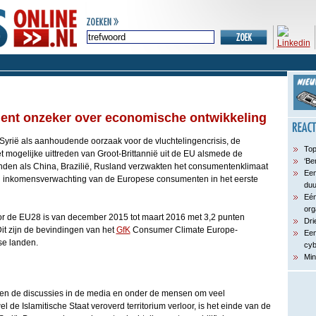
nt onzeker over economische ontwikkeling
Syrië als aanhoudende oorzaak voor de vluchtelingencrisis, de
Top
et mogelijke uittreden van Groot-Brittannië uit de EU alsmede de
‘Be
den als China, Brazilië, Rusland verzwakten het consumentenklimaat
Een
en inkomensverwachting van de Europese consumenten in het eerste
du
Eén
org
r de EU28 is van december 2015 tot maart 2016 met 3,2 punten
Dri
it zijn de bevindingen van het
GfK
Consumer Climate Europe-
Een
se landen.
cyb
Min
iden de discussies in de media en onder de mensen om veel
 de Islamitische Staat veroverd territorium verloor, is het einde van de