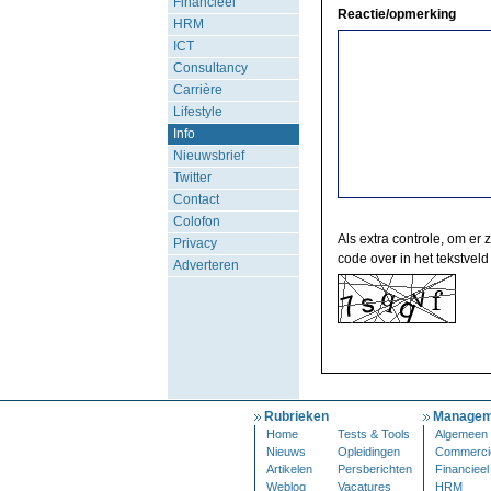
Financieel
Reactie/opmerking
HRM
ICT
Consultancy
Carrière
Lifestyle
Info
Nieuwsbrief
Twitter
Contact
Colofon
Als extra controle, om er 
Privacy
code over in het tekstveld
Adverteren
Rubrieken
Managem
Home
Tests & Tools
Algemeen
Nieuws
Opleidingen
Commerci
Artikelen
Persberichten
Financieel
Weblog
Vacatures
HRM