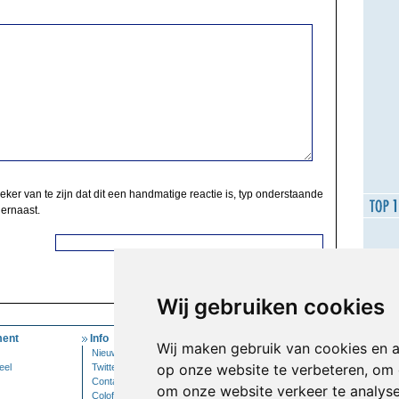
zeker van te zijn dat dit een handmatige reactie is, typ onderstaande
 ernaast.
Wij gebruiken cookies
ent
Info
Mijn Account
Wij maken gebruik van cookies en 
Nieuwsbrief
Inloggen
op onze website te verbeteren, om 
eel
Twitter
Contact
om onze website verkeer te analys
Colofon