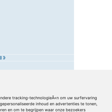
andere tracking-technologieÃ«n om uw surfervaring
gepersonaliseerde inhoud en advertenties te tonen,
eren en om te begrijpen waar onze bezoekers