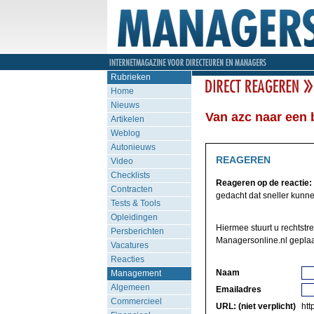
Rubrieken
Home
Nieuws
Van azc naar een 
Artikelen
Weblog
Autonieuws
REAGEREN
Video
Checklists
Reageren op de reactie:
Contracten
gedacht dat sneller kunne
Tests & Tools
Opleidingen
Hiermee stuurt u rechtstre
Persberichten
Managersonline.nl geplaa
Vacatures
Reacties
Naam
Management
Algemeen
Emailadres
Commercieel
URL: (niet verplicht)
http