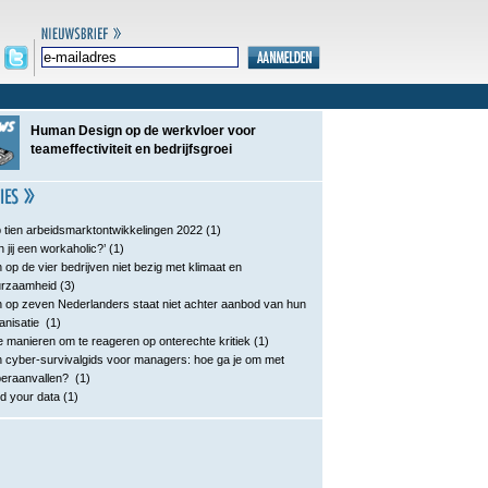
Human Design op de werkvloer voor
teameffectiviteit en bedrijfsgroei
 tien arbeidsmarktontwikkelingen 2022
(1)
n jij een workaholic?’
(1)
 op de vier bedrijven niet bezig met klimaat en
urzaamheid
(3)
 op zeven Nederlanders staat niet achter aanbod van hun
anisatie
(1)
e manieren om te reageren op onterechte kritiek
(1)
 cyber-survivalgids voor managers: hoe ga je om met
eraanvallen?
(1)
d your data
(1)