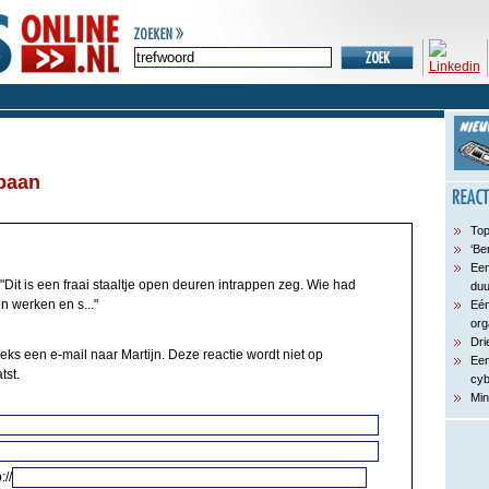
baan
Top
‘Be
Een
"Dit is een fraai staaltje open deuren intrappen zeg. Wie had
du
n werken en s..."
Eén
org
Dri
eks een e-mail naar Martijn. Deze reactie wordt niet op
Een
tst.
cyb
Min
://