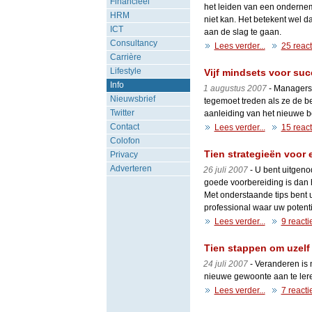
Financieel
het leiden van een ondernemi
HRM
niet kan. Het betekent wel d
ICT
aan de slag te gaan.
Consultancy
Lees verder...
25 react
Carrière
Lifestyle
Vijf mindsets voor su
Info
1 augustus 2007
- Managers
Nieuwsbrief
tegemoet treden als ze de be
Twitter
aanleiding van het nieuwe 
Contact
Lees verder...
15 react
Colofon
Tien strategieën voor 
Privacy
Adverteren
26 juli 2007
- U bent uitgenod
goede voorbereiding is dan 
Met onderstaande tips bent 
professional waar uw potent
Lees verder...
9 reacti
Tien stappen om uzelf 
24 juli 2007
- Veranderen is 
nieuwe gewoonte aan te leren
Lees verder...
7 reacti