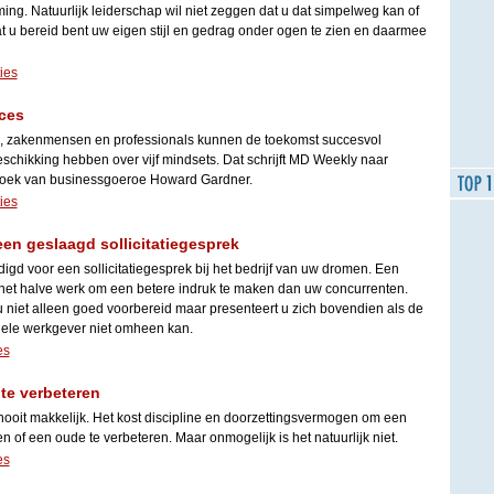
ng. Natuurlijk leiderschap wil niet zeggen dat u dat simpelweg kan of
at u bereid bent uw eigen stijl en gedrag onder ogen te zien en daarmee
ies
cces
, zakenmensen en professionals kunnen de toekomst succesvol
schikking hebben over vijf mindsets. Dat schrijft MD Weekly naar
boek van businessgoeroe Howard Gardner.
ies
een geslaagd sollicitatiegesprek
igd voor een sollicitatiegesprek bij het bedrijf van uw dromen. Een
het halve werk om een betere indruk te maken dan uw concurrenten.
u niet alleen goed voorbereid maar presenteert u zich bovendien als de
iele werkgever niet omheen kan.
es
te verbeteren
nooit makkelijk. Het kost discipline en doorzettingsvermogen om een
 of een oude te verbeteren. Maar onmogelijk is het natuurlijk niet.
es