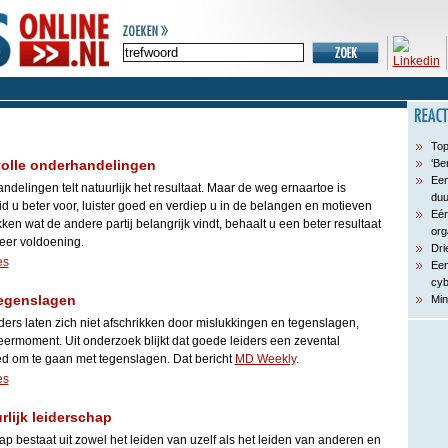
Top
volle onderhandelingen
‘Be
Een
ndelingen telt natuurlijk het resultaat. Maar de weg ernaartoe is
du
id u beter voor, luister goed en verdiep u in de belangen en motieven
Eén
en wat de andere partij belangrijk vindt, behaalt u een beter resultaat
org
eer voldoening.
Dri
es
Een
cyb
tegenslagen
Min
ders laten zich niet afschrikken door mislukkingen en tegenslagen,
leermoment. Uit onderzoek blijkt dat goede leiders een zevental
d om te gaan met tegenslagen. Dat bericht
MD Weekly
.
es
rlijk leiderschap
p bestaat uit zowel het leiden van uzelf als het leiden van anderen en