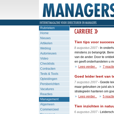
Rubrieken
Home
Nieuws
Tien tips voor succes
Artikelen
8 augustus 2007
- In onderha
Weblog
minstens zo belangrijk. Bere
Autonieuws
van de ander. Door te ontdekk
Video
en geeft onderhandelen u m
Checklists
Lees verder...
7 reacti
Contracten
Tests & Tools
Goed leider leert van 
Opleidingen
7 augustus 2007
- Goede lei
Persberichten
maar gebruiken ze juist als 
Vacatures
strategieën hanteren om goe
Reacties
Lees verder...
5 reacti
Management
Algemeen
Tien inzichten in natuu
Commercieel
6 augustus 2007
- Leiderscha