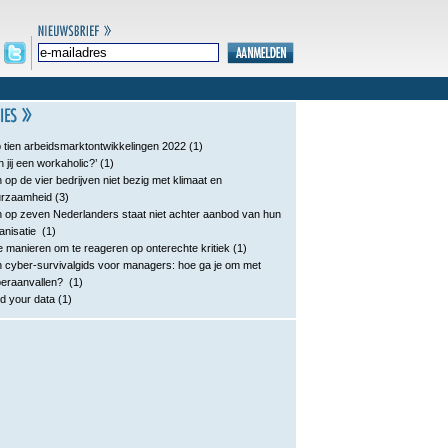
 tien arbeidsmarktontwikkelingen 2022
(1)
n jij een workaholic?’
(1)
 op de vier bedrijven niet bezig met klimaat en
urzaamheid
(3)
 op zeven Nederlanders staat niet achter aanbod van hun
anisatie
(1)
e manieren om te reageren op onterechte kritiek
(1)
 cyber-survivalgids voor managers: hoe ga je om met
eraanvallen?
(1)
d your data
(1)