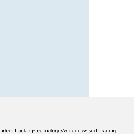
andere tracking-technologieÃ«n om uw surfervaring