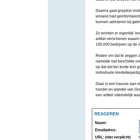
Daarna gaat graydon vroli
iemand had geinformeerd n
kunnen adviseren bij gebr
Zo worden er eigenlijk 'one
artikel verschenen waarin
100,000 bedrijven op de zw
Reden om dat te zeggen z
namelijk niet beschikte ove
op dat dat ten koste kon
individuele kredietwaardi
Daar is een hausse aan re
handel en wandel van Gray
een artikel uiteindelijk waa
REAGEREN
Naam:
Emailadres:
URL: (niet verplicht)