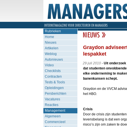
Rubrieken
Home
Nieuws
Graydon adviseer
Artikelen
lespakket
Weblog
Autonieuws
29 juli 2010
-
Uit onderzoek
Video
dat studenten onvoldoende 
Checklists
elke onderneming te maken
Contracten
banenkansen schept.
Tests & Tools
Opleidingen
Graydon en de VVCM advise
Persberichten
het HBO.
Vacatures
Reacties
Crisis
Management
Door de crisis zijn studente
Algemeen
levensbelang is dat een org
Commercieel
risico’s zijn om zaken te do