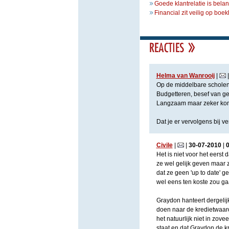
Goede klantrelatie is belan
Financial zit veilig op bo
Helma van Wanrooij
|
Op de middelbare scholen
Budgetteren, besef van geld
Langzaam maar zeker komt
Dat je er vervolgens bij ve
Civile
|
|
30
-
07
-
2010
|
Het is niet voor het eerst
ze wel gelijk geven maar 
dat ze geen 'up to date' g
wel eens ten koste zou ga
Graydon hanteert dergelij
doen naar de kredietwaard
het natuurlijk niet in zovee
staat en dat Graydon de k