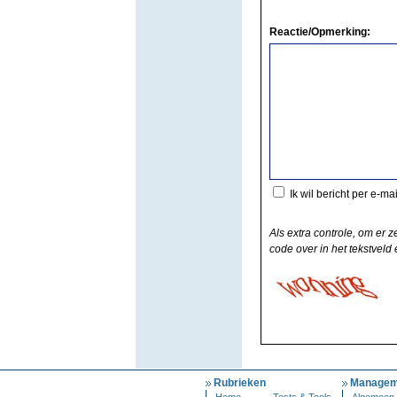
Reactie/Opmerking:
Ik wil bericht per e-ma
Als extra controle, om er z
code over in het tekstveld e
Rubrieken
Managem