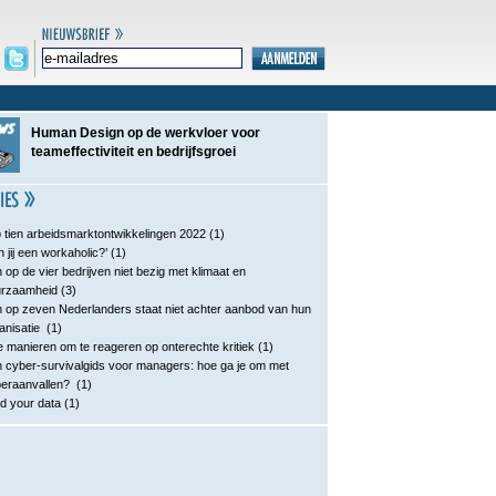
Human Design op de werkvloer voor
teameffectiviteit en bedrijfsgroei
 tien arbeidsmarktontwikkelingen 2022
(1)
n jij een workaholic?’
(1)
 op de vier bedrijven niet bezig met klimaat en
urzaamheid
(3)
 op zeven Nederlanders staat niet achter aanbod van hun
anisatie
(1)
e manieren om te reageren op onterechte kritiek
(1)
 cyber-survivalgids voor managers: hoe ga je om met
eraanvallen?
(1)
d your data
(1)