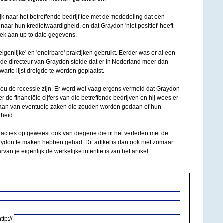
jk naar het betreffende bedrijf toe met de mededeling dat een
aar hun kredietwaardigheid, en dat Graydon 'niet positief' heeft
ek aan up to date gegevens.
igenlijke' en 'onoirbare' praktijken gebruikt. Eerder was er al een
 de directeur van Graydon stelde dat er in Nederland meer dan
arte lijst dreigde te worden geplaatst.
ou de recessie zijn. Er werd wel vaag ergens vermeld dat Graydon
r de financiële cijfers van die betreffende bedrijven en hij wees er
 gaan van eventuele zaken die zouden worden gedaan of hun
gheid.
acties op geweest ook van diegene die in het verleden met de
don te maken hebben gehad. Dit artikel is dan ook niet zomaar
rvan je eigenlijk de werkelijke intentie is van het artikel.
http://