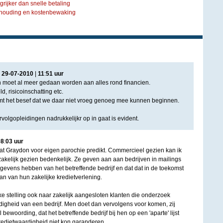
grijker dan snelle betaling
ekhouding en kostenbewaking
|
29
-
07
-
2010
|
11
:
51
uur
 moet al meer gedaan worden aan alles rond financien.
, risicoinschatting etc.
 het besef dat we daar niet vroeg genoeg mee kunnen beginnen.
rvolgopleidingen nadrukkelijkr op in gaat is evident.
08
:
03
uur
 dat Graydon voor eigen parochie predikt. Commercieel gezien kan ik
zakelijk gezien bedenkelijk. Ze geven aan aan bedrijven in mailings
egevens hebben van het betreffende bedrijf en dat dat in de toekomst
an van hun zakelijke kredietverlening.
ke stelling ook naar zakelijk aangesloten klanten die onderzoek
igheid van een bedrijf. Men doet dan vervolgens voor komen, zij
l bewoording, dat het betreffende bedrijf bij hen op een 'aparte' lijst
redietwaardigheid niet kon garanderen.