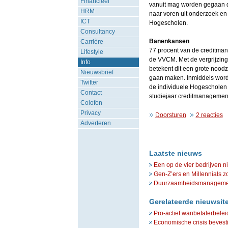
Financieel
vanuit mag worden gegaan d
HRM
naar voren uit onderzoek en
ICT
Hogescholen.
Consultancy
Banenkansen
Carrière
77 procent van de creditmana
Lifestyle
de VVCM. Met de vergrijzin
Info
betekent dit een grote nood
Nieuwsbrief
gaan maken. Inmiddels word
Twitter
de individuele Hogescholen 
Contact
studiejaar creditmanagemen
Colofon
Privacy
Doorsturen
2 reacties
Adverteren
Laatste nieuws
Een op de vier bedrijven n
Gen-Z’ers en Millennials z
Duurzaamheidsmanagement 
Gerelateerde nieuwsit
Pro-actief wanbetalerbeleid
Economische crisis bevest