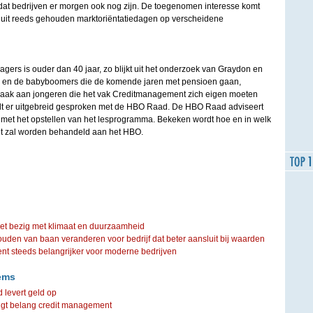
at bedrijven er morgen ook nog zijn. De toegenomen interesse komt
 uit reeds gehouden marktoriëntatiedagen op verscheidene
gers is ouder dan 40 jaar, zo blijkt uit het onderzoek van Graydon en
g en de babyboomers die de komende jaren met pensioen gaan,
zaak aan jongeren die het vak Creditmanagement zich eigen moeten
t er uitgebreid gesproken met de HBO Raad. De HBO Raad adviseert
met het opstellen van het lesprogramma. Bekeken wordt hoe en in welk
t zal worden behandeld aan het HBO.
iet bezig met klimaat en duurzaamheid
ouden van baan veranderen voor bedrijf dat beter aansluit bij waarden
steeds belangrijker voor moderne bedrijven
ems
 levert geld op
igt belang credit management