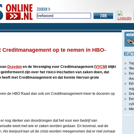
t Creditmanagement op te nemen in HBO-
Top
 van
Graydon
en de Vereniging voor Creditmanagement (
VVCM
) blijkt
‘Be
geïnformeerd zijn over het risico inschatten van zaken doen, dat
Een
 heeft met Creditmanagement en dat kennis hiervan grote
du
Eén
org
ren de HBO Raad dan ook om Creditmanagement meer te doceren op
Dri
Een
cyb
Min
n er nog sterker van doordrongen dat het voor een bedrijf van
anisatie weet met wie er zaken worden gedaan. En bovenal, wat de
en. Als leerpunt kan uit de crisis worden meegenomen dat er niet zomaar