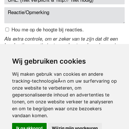
Hou me op de hoogte bij reacties.
Als extra controle, om er zeker van te zijn dat dit een
handmatige reactie is, typ onderstaande code over in
het tekstveld ernaast. Is het niet te lezen? Klik
hier
om
de code te wijzigen.
Wij gebruiken cookies
Wij maken gebruik van cookies en andere
tracking-technologieÃ«n om uw surfervaring op
onze website te verbeteren, om
gepersonaliseerde inhoud en advertenties te
tonen, om onze website verkeer te analyseren
en om te begrijpen waar onze bezoekers
Inloggen
vandaan komen.
Ik ga akkoord
Wijzig mijn voorkeuren
© 2000-2026 UFE Media:
Managersonline.nl
|
Brisk magazine