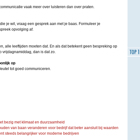
 communicatie vaak meer over luisteren dan over praten.
t die je wil, vraag een gesprek aan met je baas. Formuleer je
spreek opvolging af.
en, alle leeftijden moeten dat. En als dat betekent geen bespreking op
 vrijdagnamiddag, dan is dat zo.
oonlijk op
sleutel tot goed communiceren.
iet bezig met klimaat en duurzaamheid
ouden van baan veranderen voor bedrijf dat beter aansluit bij waarden
steeds belangrijker voor moderne bedrijven