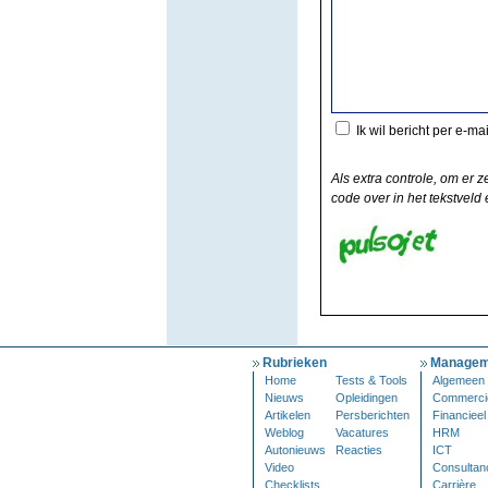
Ik wil bericht per e-ma
Als extra controle, om er z
code over in het tekstveld e
Rubrieken
Managem
Home
Tests & Tools
Algemeen
Nieuws
Opleidingen
Commerci
Artikelen
Persberichten
Financieel
Weblog
Vacatures
HRM
Autonieuws
Reacties
ICT
Video
Consultan
Checklists
Carrière