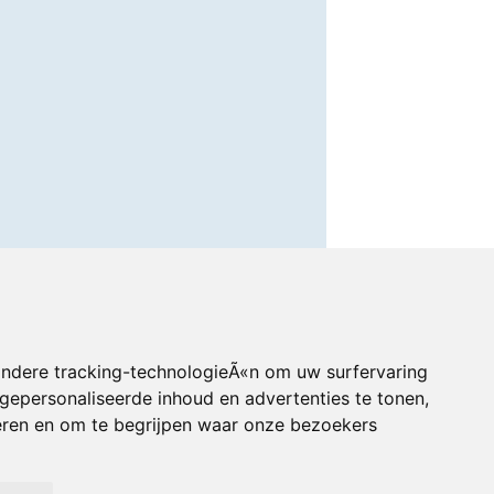
andere tracking-technologieÃ«n om uw surfervaring
gepersonaliseerde inhoud en advertenties te tonen,
eren en om te begrijpen waar onze bezoekers