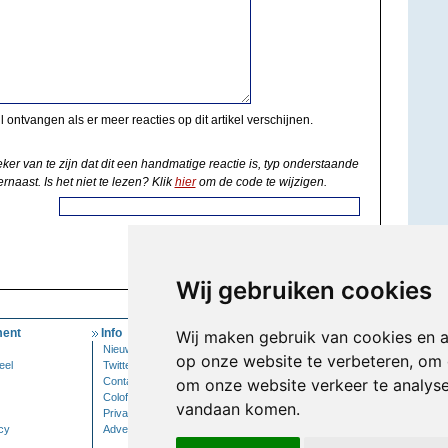
il ontvangen als er meer reacties op dit artikel verschijnen.
eker van te zijn dat dit een handmatige reactie is, typ onderstaande
rnaast. Is het niet te lezen? Klik
hier
om de code te wijzigen.
Wij gebruiken cookies
ent
Info
Mijn Account
Wij maken gebruik van cookies en 
Nieuwsbrief
Inloggen
op onze website te verbeteren, om 
eel
Twitter
Contact
om onze website verkeer te analys
Colofon
vandaan komen.
Privacy
cy
Adverteren