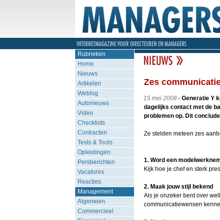
Rubrieken
Home
Nieuws
Zes communicatiet
Artikelen
Weblog
15 mei 2008
-
Generatie Y k
Autonieuws
dagelijks contact met de baa
Video
problemen op. Dit conclud
Checklists
Contracten
Ze stelden meteen zes aanbe
Tests & Tools
Opleidingen
1. Word een modelwerkne
Persberichten
Kijk hoe je chef en sterk p
Vacatures
Reacties
2. Maak jouw stijl bekend
Management
Als je onzeker bent over welk
Algemeen
communicatiewensen kennen 
Commercieel