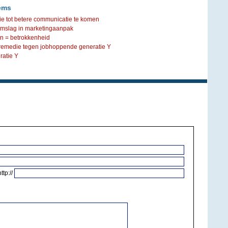
ems
ie tot betere communicatie te komen
omslag in marketingaanpak
n = betrokkenheid
 remedie tegen jobhoppende generatie Y
ratie Y
http://