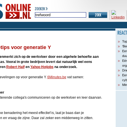
Top
ips voor generatie Y
‘Be
Een
du
enmerkt zich op de werkvloer door een algehele behoefte aan
Eén
s. Vooral in grote bedrijven levert dat natuurlijk wel eens
org
eren
Robert Half
en
Yahoo Hotjobs
na onderzoek.
Dri
Een
velingen op voor generatie Y.
6Minutes.be
vat samen:
cyb
Min
mer
resterende collega's communiceren op de werkvloer en leer daarvan.
e benadering het meest effectief is, laat je baas dan je
en vraag de zijne. Daar zal zeker een middenweg in zitten.