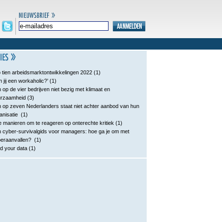
 tien arbeidsmarktontwikkelingen 2022
(1)
n jij een workaholic?’
(1)
 op de vier bedrijven niet bezig met klimaat en
urzaamheid
(3)
 op zeven Nederlanders staat niet achter aanbod van hun
anisatie
(1)
e manieren om te reageren op onterechte kritiek
(1)
 cyber-survivalgids voor managers: hoe ga je om met
eraanvallen?
(1)
d your data
(1)