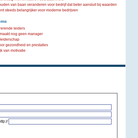
ouden van baan veranderen voor bedrijf dat beter aansluit bij waarden
steeds belangrijker voor moderne bedrijven
ems
erende leiders
 maakt nog geen manager
 leiderschap
oor gezondheid en prestaties
jk van motivatie
http://