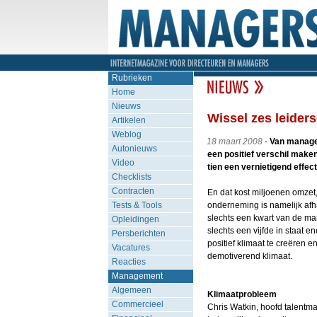
Rubrieken
Home
Nieuws
Wissel zes leiders
Artikelen
Weblog
18 maart 2008
-
Van manager
Autonieuws
een positief verschil make
Video
tien een vernietigend effec
Checklists
Contracten
En dat kost miljoenen omzet
Tests & Tools
onderneming is namelijk afh
slechts een kwart van de ma
Opleidingen
slechts een vijfde in staat e
Persberichten
positief klimaat te creëren 
Vacatures
demotiverend klimaat.
Reacties
Management
Algemeen
Klimaatprobleem
Commercieel
Chris Watkin, hoofd talentm