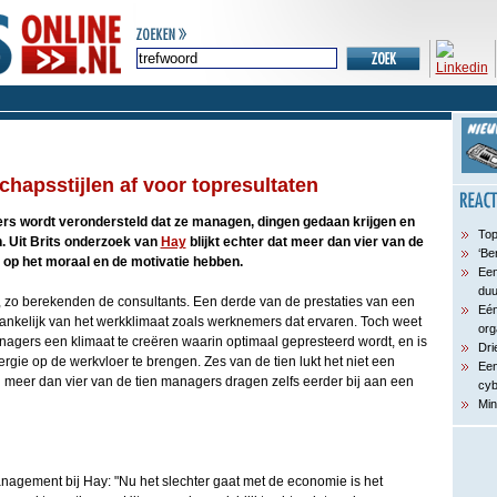
chapsstijlen af voor topresultaten
s wordt verondersteld dat ze managen, dingen gedaan krijgen en
Top
n. Uit Brits onderzoek van
Hay
blijkt echter dat meer dan vier van de
‘Be
t op het moraal en de motivatie hebben.
Een
du
, zo berekenden de consultants. Een derde van de prestaties van een
Eén
ankelijk van het werkklimaat zoals werknemers dat ervaren. Toch weet
org
nagers een klimaat te creëren waarin optimaal gepresteerd wordt, en is
Dri
nergie op de werkvloer te brengen. Zes van de tien lukt het niet een
Een
en meer dan vier van de tien managers dragen zelfs eerder bij aan een
cyb
Min
anagement bij Hay: "Nu het slechter gaat met de economie is het