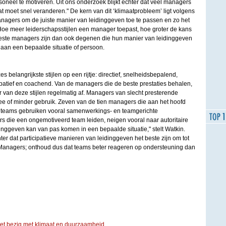
soneel te motiveren. Uit ons onderzoek blijkt echter dat veel managers
 moet snel veranderen." De kern van dit ‘klimaatprobleem’ ligt volgens
agers om de juiste manier van leidinggeven toe te passen en zo het
 Hoe meer leiderschapsstijlen een manager toepast, hoe groter de kans
beste managers zijn dan ook degenen die hun manier van leidinggeven
 aan een bepaalde situatie of persoon.
 belangrijkste stijlen op een rijtje: directief, snelheidsbepalend,
cipatief en coachend. Van de managers die de beste prestaties behalen,
er van deze stijlen regelmatig af. Managers van slecht presterende
 of minder gebruik. Zeven van de tien managers die aan het hoofd
 teams gebruiken vooral samenwerkings- en teamgerichte
 die een ongemotiveerd team leiden, neigen vooral naar autoritaire
idinggeven kan van pas komen in een bepaalde situatie," stelt Watkin.
chter dat participatieve manieren van leidinggeven het beste zijn om tot
 Managers; onthoud dus dat teams beter reageren op ondersteuning dan
iet bezig met klimaat en duurzaamheid