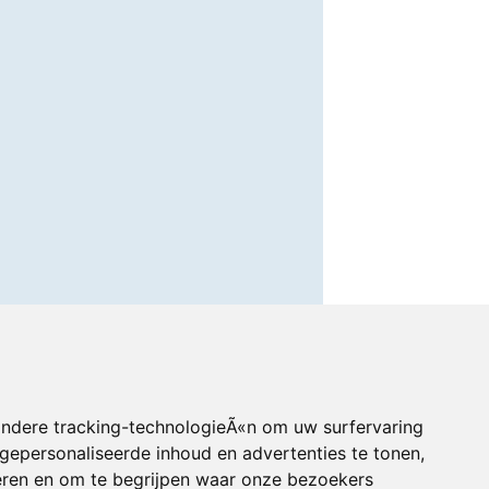
andere tracking-technologieÃ«n om uw surfervaring
gepersonaliseerde inhoud en advertenties te tonen,
eren en om te begrijpen waar onze bezoekers