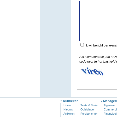
Ik wil bericht per e-ma
Als extra controle, om er z
code over in het tekstveld e
Rubrieken
Managem
Home
Tests & Tools
Algemeen
Nieuws
Opleidingen
Commerci
Artikelen
Persberichten
Financieel