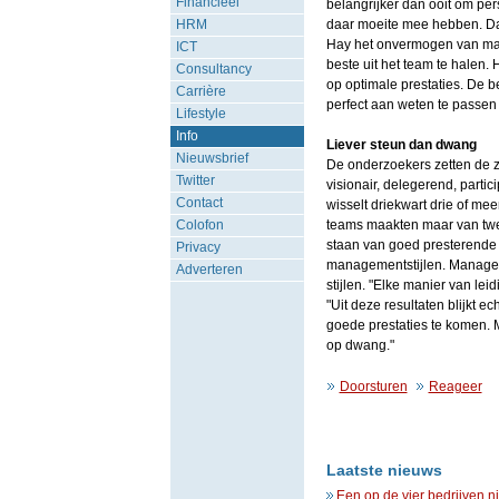
Financieel
belangrijker dan ooit om per
HRM
daar moeite mee hebben. Dat
Hay het onvermogen van man
ICT
beste uit het team te halen.
Consultancy
op optimale prestaties. De 
Carrière
perfect aan weten te passen
Lifestyle
Info
Liever steun dan dwang
Nieuwsbrief
De onderzoekers zetten de zes
Twitter
visionair, delegerend, parti
Contact
wisselt driekwart drie of me
Colofon
teams maakten maar van twee
staan van goed presterende
Privacy
managementstijlen. Managers
Adverteren
stijlen. "Elke manier van le
"Uit deze resultaten blijkt e
goede prestaties te komen.
op dwang."
Doorsturen
Reageer
Laatste nieuws
Een op de vier bedrijven n