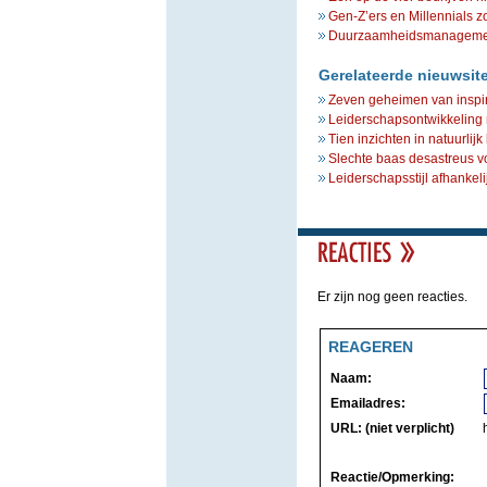
Gen-Z’ers en Millennials z
Duurzaamheidsmanagement 
Gerelateerde nieuwsit
Zeven geheimen van inspir
Leiderschapsontwikkeling
Tien inzichten in natuurlijk
Slechte baas desastreus v
Leiderschapsstijl afhankeli
Er zijn nog geen reacties.
REAGEREN
Naam:
Emailadres:
URL: (niet verplicht)
Reactie/Opmerking: