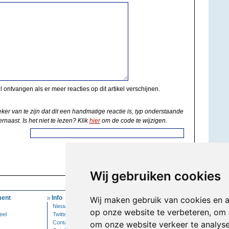
il ontvangen als er meer reacties op dit artikel verschijnen.
eker van te zijn dat dit een handmatige reactie is, typ onderstaande
rnaast. Is het niet te lezen? Klik
hier
om de code te wijzigen.
Wij gebruiken cookies
ent
Info
Mijn Account
Wij maken gebruik van cookies en 
Nieuwsbrief
Inloggen
op onze website te verbeteren, om 
eel
Twitter
Contact
om onze website verkeer te analys