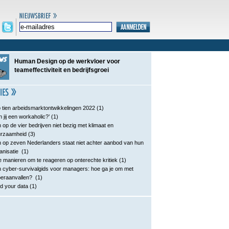
Human Design op de werkvloer voor
teameffectiviteit en bedrijfsgroei
 tien arbeidsmarktontwikkelingen 2022
(1)
n jij een workaholic?’
(1)
 op de vier bedrijven niet bezig met klimaat en
urzaamheid
(3)
 op zeven Nederlanders staat niet achter aanbod van hun
anisatie
(1)
e manieren om te reageren op onterechte kritiek
(1)
 cyber-survivalgids voor managers: hoe ga je om met
eraanvallen?
(1)
d your data
(1)