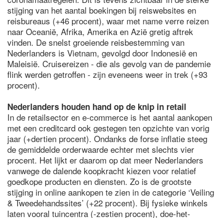
stijging van het aantal boekingen bij reiswebsites en
reisbureaus (+46 procent), waar met name verre reizen
naar Oceanië, Afrika, Amerika en Azië gretig aftrek
vinden. De snelst groeiende reisbestemming van
Nederlanders is Vietnam, gevolgd door Indonesië en
Maleisië. Cruisereizen - die als gevolg van de pandemie
flink werden getroffen - zijn eveneens weer in trek (+93
procent).
Nederlanders houden hand op de knip in retail
In de retailsector en e-commerce is het aantal aankopen
met een creditcard ook gestegen ten opzichte van vorig
jaar (+dertien procent). Ondanks de forse inflatie steeg
de gemiddelde orderwaarde echter met slechts vier
procent. Het lijkt er daarom op dat meer Nederlanders
vanwege de dalende koopkracht kiezen voor relatief
goedkope producten en diensten. Zo is de grootste
stijging in online aankopen te zien in de categorie ‘Veiling
& Tweedehandssites’ (+22 procent). Bij fysieke winkels
laten vooral tuincentra (-zestien procent), doe-het-