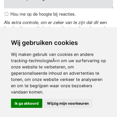
Hou me op de hoogte bij reacties.
Als extra controle, om er zeker van te zijn dat dit een
handmatige reactie is, typ onderstaande code over in
het tekstveld ernaast. Is het niet te lezen? Klik
hier
om
de code te wijzigen.
Wij gebruiken cookies
Wij maken gebruik van cookies en andere
tracking-technologieÃ«n om uw surfervaring op
onze website te verbeteren, om
gepersonaliseerde inhoud en advertenties te
tonen, om onze website verkeer te analyseren
en om te begrijpen waar onze bezoekers
Inloggen
vandaan komen.
Ik ga akkoord
Wijzig mijn voorkeuren
© 2000-2026 UFE Media:
Managersonline.nl
|
Brisk magazine
Partners:
Autowereld.com
|
Personeelsnet
| ABM Financial News