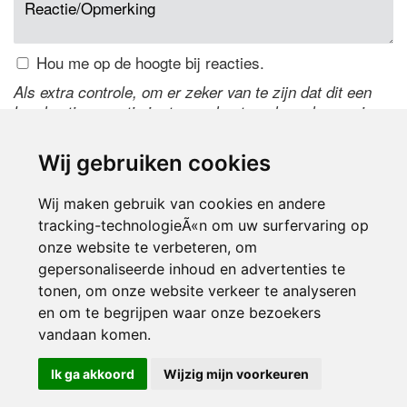
Hou me op de hoogte bij reacties.
Als extra controle, om er zeker van te zijn dat dit een
handmatige reactie is, typ onderstaande code over in
het tekstveld ernaast. Is het niet te lezen? Klik
hier
om
de code te wijzigen.
Wij gebruiken cookies
Wij maken gebruik van cookies en andere
tracking-technologieÃ«n om uw surfervaring op
onze website te verbeteren, om
gepersonaliseerde inhoud en advertenties te
tonen, om onze website verkeer te analyseren
en om te begrijpen waar onze bezoekers
Inloggen
vandaan komen.
Ik ga akkoord
Wijzig mijn voorkeuren
© 2000-2026 UFE Media:
Managersonline.nl
|
Brisk magazine
Partners:
Autowereld.com
|
Personeelsnet
| ABM Financial News