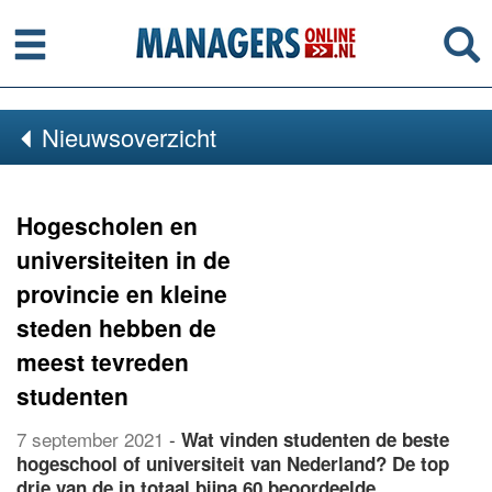
Menu
Se
Nieuwsoverzicht
Hogescholen en
universiteiten in de
provincie en kleine
steden hebben de
meest tevreden
studenten
7 september 2021
-
Wat vinden studenten de beste
hogeschool of universiteit van Nederland? De top
drie van de in totaal bijna 60 beoordeelde