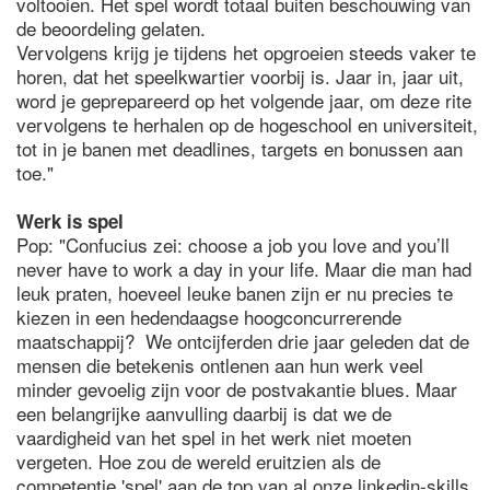
voltooien. Het spel wordt totaal buiten beschouwing van
de beoordeling gelaten.
Vervolgens krijg je tijdens het opgroeien steeds vaker te
horen, dat het speelkwartier voorbij is. Jaar in, jaar uit,
word je geprepareerd op het volgende jaar, om deze rite
vervolgens te herhalen op de hogeschool en universiteit,
tot in je banen met deadlines, targets en bonussen aan
toe."
Werk is spel
Pop: "Confucius zei: choose a job you love and you’ll
never have to work a day in your life. Maar die man had
leuk praten, hoeveel leuke banen zijn er nu precies te
kiezen in een hedendaagse hoogconcurrerende
maatschappij? We ontcijferden drie jaar geleden dat de
mensen die betekenis ontlenen aan hun werk veel
minder gevoelig zijn voor de postvakantie blues. Maar
een belangrijke aanvulling daarbij is dat we de
vaardigheid van het spel in het werk niet moeten
vergeten. Hoe zou de wereld eruitzien als de
competentie 'spel' aan de top van al onze linkedin-skills