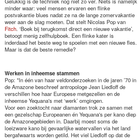
Gelukkig is de techniek nog niet zo ver. Niets is namelijk
minder waar: veel mensen ervaren een flinke
postvakantie blues nadat ze na de lange zomervakantie
weer aan de slag moeten. Dat stelt Nicolas Pop van
Fitch
. ‘Boek bij terugkomst direct een nieuwe vakantie’,
betoogt menig zelfhulpboek. Een flinke kater is
inderdaad het beste weg te spoelen met een nieuwe fles.
Maar is dat de beste remedie?
Werken in inheemse stammen
Pop: "In één van haar veldonderzoeken in de jaren ’70 in
de Amazone beschreef antropologe Jean Liedloff de
verschillen hoe haar Europese metgezellen en de
inheemse Yequana's met ‘werk’ omgingen.
Voor een zoektocht naar diamanten trok ze samen met
een gezelschap Europeanen én Yequana's per kano diep
de Amazonegebieden in. Daarbij moest soms de
loeizware kano bij gevaarlijke watervallen via het land
bergafwaarts worden getild. Het viel Liedloff op dat de