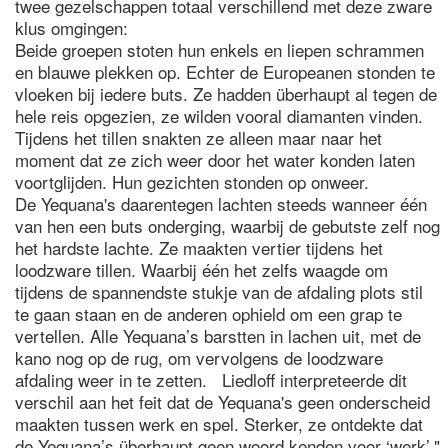
twee gezelschappen totaal verschillend met deze zware
klus omgingen:
Beide groepen stoten hun enkels en liepen schrammen
en blauwe plekken op. Echter de Europeanen stonden te
vloeken bij iedere buts. Ze hadden überhaupt al tegen de
hele reis opgezien, ze wilden vooral diamanten vinden.
Tijdens het tillen snakten ze alleen maar naar het
moment dat ze zich weer door het water konden laten
voortglijden. Hun gezichten stonden op onweer.
De Yequana's daarentegen lachten steeds wanneer één
van hen een buts onderging, waarbij de gebutste zelf nog
het hardste lachte. Ze maakten vertier tijdens het
loodzware tillen. Waarbij één het zelfs waagde om
tijdens de spannendste stukje van de afdaling plots stil
te gaan staan en de anderen ophield om een grap te
vertellen. Alle Yequana’s barstten in lachen uit, met de
kano nog op de rug, om vervolgens de loodzware
afdaling weer in te zetten. Liedloff interpreteerde dit
verschil aan het feit dat de Yequana's geen onderscheid
maakten tussen werk en spel. Sterker, ze ontdekte dat
de Yequana’s überhaupt geen woord kenden voor ‘werk’."