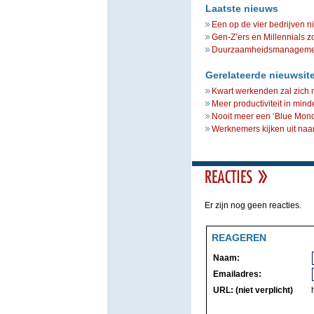
Laatste nieuws
Een op de vier bedrijven n
Gen-Z’ers en Millennials z
Duurzaamheidsmanagement 
Gerelateerde nieuwsit
Kwart werkenden zal zich 
Meer productiviteit in minde
Nooit meer een ‘Blue Mond
Werknemers kijken uit naa
Er zijn nog geen reacties.
REAGEREN
Naam:
Emailadres:
URL: (niet verplicht)