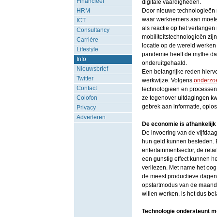
Financieel
digitale vaardigheden.
HRM
Door nieuwe technologieën 
waar werknemers aan moeten
ICT
als reactie op het verlangen 
Consultancy
mobiliteitstechnologieën zi
Carrière
locatie op de wereld werken
Lifestyle
pandemie heeft de mythe da
Info
onderuitgehaald.
Nieuwsbrief
Een belangrijke reden hiervo
Twitter
werkwijze. Volgens
onderzo
Contact
technologieën en processen
Colofon
ze tegenover uitdagingen kw
gebrek aan informatie, oploss
Privacy
Adverteren
De economie is afhankelij
De invoering van de vijfdaa
hun geld kunnen besteden. Er
entertainmentsector, de ret
een gunstig effect kunnen he
verliezen. Met name het oog 
de meest productieve dagen
opstartmodus van de maanda
willen werken, is het dus be
Technologie ondersteunt me