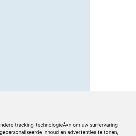
andere tracking-technologieÃ«n om uw surfervaring
gepersonaliseerde inhoud en advertenties te tonen,