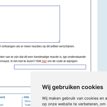
il ontvangen als er meer reacties op dit artikel verschijnen.
eker van te zijn dat dit een handmatige reactie is, typ onderstaande
rnaast. Is het niet te lezen? Klik
hier
om de code te wijzigen.
Wij gebruiken cookies
ent
Info
Mijn Account
Wij maken gebruik van cookies en 
Nieuwsbrief
Inloggen
op onze website te verbeteren, om 
eel
Twitter