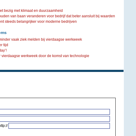
iet bezig met klimaat en duurzaamheid
ouden van baan veranderen voor bedrijf dat beter aansluit bij waarden
steeds belangrijker voor moderne bedrijven
ems
minder vaak ziek melden bij vierdaagse werkweek
r tijd
ay’!
r vierdaagse werkweek door de komst van technologie
http://