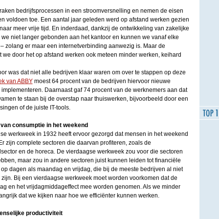
raken bedrijfsprocessen in een stroomversnelling en nemen de eisen
 voldoen toe. Een aantal jaar geleden werd op afstand werken gezien
naar meer vrije tijd. En inderdaad, dankzij de ontwikkeling van zakelijke
jn we niet langer gebonden aan het kantoor en kunnen we vanaf elke
 – zolang er maar een internetverbinding aanwezig is. Maar de
t we door het op afstand werken ook meteen minder werken, keihard
or was dat niet alle bedrijven klaar waren om over te stappen op deze
ek van ABBY
moest 64 procent van de bedrijven hiervoor nieuwe
 implementeren. Daarnaast gaf 74 procent van de werknemers aan dat
amen te staan bij de overstap naar thuiswerken, bijvoorbeeld door een
ingen of de juiste IT-tools.
k van consumptie in het weekend
gse werkweek in 1932 heeft ervoor gezorgd dat mensen in het weekend
 zijn complete sectoren die daarvan profiteren, zoals de
ailsector en de horeca. De vierdaagse werkweek zou voor die sectoren
bben, maar zou in andere sectoren juist kunnen leiden tot financiële
op dagen als maandag en vrijdag, die bij de meeste bedrijven al niet
 zijn. Bij een vierdaagse werkweek moet worden voorkomen dat de
g en het vrijdagmiddageffect mee worden genomen. Als we minder
langrijk dat we kijken naar hoe we efficiënter kunnen werken.
nselijke productiviteit