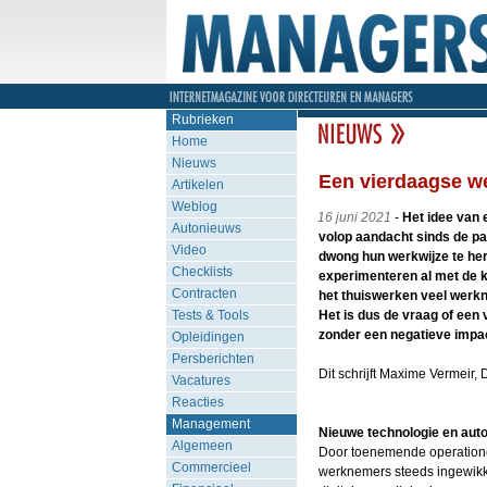
Rubrieken
Home
Nieuws
Een vierdaagse wer
Artikelen
Weblog
16 juni 2021
-
Het idee van 
Autonieuws
volop aandacht sinds de p
Video
dwong hun werkwijze te her
Checklists
experimenteren al met de k
Contracten
het thuiswerken veel werkn
Tests & Tools
Het is dus de vraag of een
zonder een negatieve impact
Opleidingen
Persberichten
Dit schrijft Maxime Vermeir, 
Vacatures
Reacties
Management
Nieuwe technologie en aut
Algemeen
Door toenemende operationel
Commercieel
werknemers steeds ingewikk