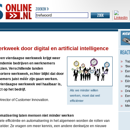
kweek door digital en artificial intelligence
een vierdaagse werkweek krijgt weer
Top
andemie bedrijven en werknemers
‘Be
zien. Verschillende landen
Een
ortere werkweek, echter blijkt dat door
du
emers juist méér zijn gaan werken.
Eén
 vierdaagse werkweek wel haalbaar is,
org
 op het bedrijf.
Als we minder willen
Dri
werken, moet dat wel
Een
Director of Customer Innovation.
efficiënter
cyb
Min
omatisering laten mensen niet minder werken
e efficiëntie en automatsering in het algemeen worden de rollen van
elder. Ze vragen om meer kennis, een andere denkwijze en nieuwe