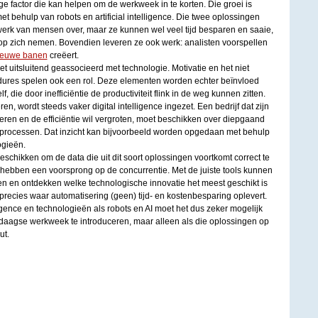
ige factor die kan helpen om de werkweek in te korten. Die groei is
et behulp van robots en artificial intelligence. Die twee oplossingen
 werk van mensen over, maar ze kunnen wel veel tijd besparen en saaie,
zich nemen. Bovendien leveren ze ook werk: analisten voorspellen
nieuwe banen
creëert.
niet uitsluitend geassocieerd met technologie. Motivatie en het niet
dures spelen ook een rol. Deze elementen worden echter beïnvloed
, die door inefficiëntie de productiviteit flink in de weg kunnen zitten.
n, wordt steeds vaker digital intelligence ingezet. Een bedrijf dat zijn
eteren en de efficiëntie wil vergroten, moet beschikken over diepgaand
jn processen. Dat inzicht kan bijvoorbeeld worden opgedaan met behulp
ogieën.
eschikken om de data die uit dit soort oplossingen voortkomt correct te
 hebben een voorsprong op de concurrentie. Met de juiste tools kunnen
en en ontdekken welke technologische innovatie het meest geschikt is
e precies waar automatisering (geen) tijd- en kostenbesparing oplevert.
ligence en technologieën als robots en AI moet het dus zeker mogelijk
rdaagse werkweek te introduceren, maar alleen als die oplossingen op
ut.