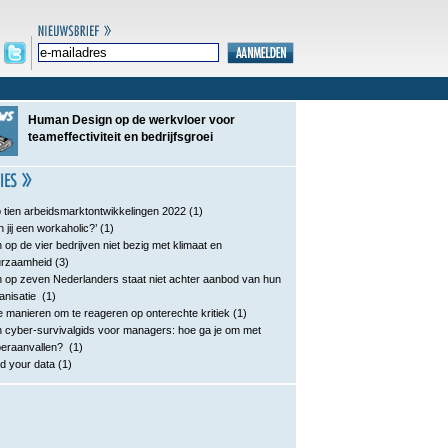
Human Design op de werkvloer voor
teameffectiviteit en bedrijfsgroei
 tien arbeidsmarktontwikkelingen 2022
(1)
n jij een workaholic?’
(1)
 op de vier bedrijven niet bezig met klimaat en
urzaamheid
(3)
 op zeven Nederlanders staat niet achter aanbod van hun
anisatie
(1)
e manieren om te reageren op onterechte kritiek
(1)
 cyber-survivalgids voor managers: hoe ga je om met
eraanvallen?
(1)
d your data
(1)