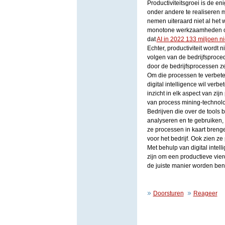
Productiviteitsgroei is de en
onder andere te realiseren m
nemen uiteraard niet al het
monotone werkzaamheden op 
dat
AI in 2022 133 miljoen 
Echter, productiviteit wordt 
volgen van de bedrijfsproce
door de bedrijfsprocessen zelf
Om die processen te verbetere
digital intelligence wil verb
inzicht in elk aspect van zi
van process mining-technol
Bedrijven die over de tools b
analyseren en te gebruiken,
ze processen in kaart breng
voor het bedrijf. Ook zien z
Met behulp van digital intel
zijn om een productieve vie
de juiste manier worden ben
Doorsturen
Reageer