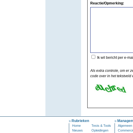
Reactie/Opmerking:
Ik wil bericht per e-ma
Als extra controle, om er z
code over in het tekstveld e
Rubrieken
Managem
Home
Tests & Tools
Algemeen
Nieuws
Opleidingen
Commerci