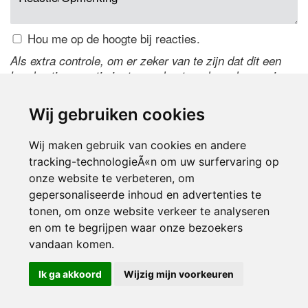
Hou me op de hoogte bij reacties.
Als extra controle, om er zeker van te zijn dat dit een
handmatige reactie is, typ onderstaande code over in
het tekstveld ernaast. Is het niet te lezen? Klik
hier
om
de code te wijzigen.
Wij gebruiken cookies
Wij maken gebruik van cookies en andere
tracking-technologieÃ«n om uw surfervaring op
onze website te verbeteren, om
gepersonaliseerde inhoud en advertenties te
tonen, om onze website verkeer te analyseren
en om te begrijpen waar onze bezoekers
Inloggen
vandaan komen.
Ik ga akkoord
Wijzig mijn voorkeuren
© 2000-2026 UFE Media:
Managersonline.nl
|
Brisk magazine
Partners:
Autowereld.com
|
Personeelsnet
| ABM Financial News