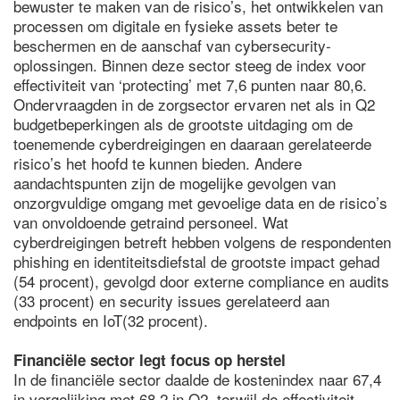
bewuster te maken van de risico’s, het ontwikkelen van
processen om digitale en fysieke assets beter te
beschermen en de aanschaf van cybersecurity-
oplossingen. Binnen deze sector steeg de index voor
effectiviteit van ‘protecting’ met 7,6 punten naar 80,6.
Ondervraagden in de zorgsector ervaren net als in Q2
budgetbeperkingen als de grootste uitdaging om de
toenemende cyberdreigingen en daaraan gerelateerde
risico’s het hoofd te kunnen bieden. Andere
aandachtspunten zijn de mogelijke gevolgen van
onzorgvuldige omgang met gevoelige data en de risico’s
van onvoldoende getraind personeel. Wat
cyberdreigingen betreft hebben volgens de respondenten
phishing en identiteitsdiefstal de grootste impact gehad
(54 procent), gevolgd door externe compliance en audits
(33 procent) en security issues gerelateerd aan
endpoints en IoT(32 procent).
Financiële sector legt focus op herstel
In de financiële sector daalde de kostenindex naar 67,4
in vergelijking met 68,2 in Q2, terwijl de effectiviteit