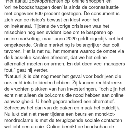
"Het aantal zoekopdrachten op 'online shoppen' en
'online boodschappen doen' is sinds de coronasituatie
met ongeveer 800 procent gestegen. De consument is
zich van de risico's bewust en kiest voor het
onlinekanaal. Tijdens de vorige crisissen was het
misschien nog een evident idee om te besparen op
online marketing, maar anno 2020 geldt eigenlijk net het
omgekeerde. Online marketing is belangrijker dan ooit
tevoren. Het is net nu, het moment waarop de omzet via
de klassieke kanalen afneemt, dat we het online
alternatief moeten omarmen. En dat doen veel managers
fout," gaat hij verder.
"Natuurlijk is dat nog meer het geval voor bedrijven die
ook echt iets te bieden hebben. Zij kunnen rechtstreeks
de vruchten plukken van hun investeringen. Toch zijn het
echt niet alleen de bol.coms die nood hebben aan online
aanwezigheid. U heeft gegarandeerd een alternatief.
Schreeuw het dan van de daken en maak het duidelijk.
Nu lukt dat niet meer tijdens een beurs en mond-tot-
mondreclame is met de teruglopende sociale contacten
wellicht een utopie. Online bereikt de boodschap de