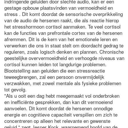
indringende geluiden door slechte audio, kan er een
gestage opbouw plaatsvinden van vermoeidheid en
stress . Dit komt doordat de sensorische overprikkeling
van de audio de hersenen raakt, die als reactie hierop
het stresshormoon cortisol aanmaken. Te veel cortisol
kan de functies van prefrontale cortex van de hersenen
afremmen. Dit is de kern van het emotionele leren en
verwerken die ons in staat stelt om doordacht gedrag te
reguleren, zoals logisch denken en plannen. Chronische
geestelijke oververmoeidheid en verhoogde niveaus van
cortisol kunnen leiden tot langdurige problemen.
Blootstelling aan geluiden die een stressreactie
teweegbrengen, zal een persoon onvermijdelijk
verzwakken, met zowel mentale als fysieke problemen
tot gevolg.
"Als u ooit een dag hebt meegemaakt vol onderbroken
en inefficiënte gesprekken, dan kan dit vermoeiend
aanvoelen. Dit komt doordat de hersenen onnodige
energie en cognitieve capaciteit verspillen om zich te
concentreren op alleen het relevante en gewenste
geluid," zegt Jesper Kock, waarnemend hoofd van de