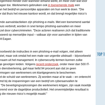
legenheid minder over wanneer iemand werkt, en meer over wat voor
 Eagan toe. Werknemers gebruiken ook
in toenemende mate
een
n het bedrijf en persoonlijke apparaten om hun werk te doen. "Die
 dat thuis het nieuwe kantoor wordt, en dat brengt mogelijke risico’s
de aanvalstactieken zijn phishing-e-mails. Met een toenemend aantal
huis verbindt, worden in snel tempo phishing-aanvallen en meer
t door cybercriminelen. "Deze actoren realiseren zich dat traditionele
eerd op menselijke input – vatbaar zijn voor aanvallen in tijden van
elt Eagan.
rbeeld de instructies in een phishing-e-mail volgen, niet alleen
ziet, maar ook omdat het een mate van urgentie uitstraalt – bijvoorbeeld
 naam uit het management. In cybersecurity-termen kunnen zulke
ige gevolgen leiden. Volgens
recent onderzoek
, onder meer dan 500 IT-
e dienstverlening, gaf maar liefst 94 procent aan dat ze geen
vermogen van werknemers om klantgegevens te beschermen.
s niet de schuld van werknemers. Zij worden maar al te vaak – en onterecht
d bij de inspanningen van een bedrijf om cyberaanvallen te
 "De beveiligingsoplossingen die werknemers krijgen, zijn vaak moeilijk
erend voor de dagelijkse productiviteit. Het onvermijdelijke resultaat is
die nieuwe risico’s mogelijk maakt."