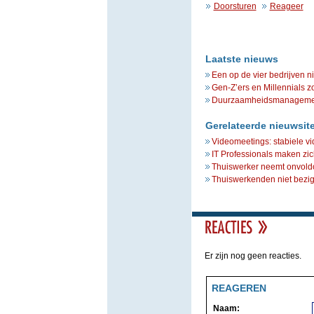
Doorsturen
Reageer
Laatste nieuws
Een op de vier bedrijven n
Gen-Z’ers en Millennials z
Duurzaamheidsmanagement 
Gerelateerde nieuwsit
Videomeetings: stabiele vi
IT Professionals maken zic
Thuiswerker neemt onvold
Thuiswerkenden niet bezig 
Er zijn nog geen reacties.
REAGEREN
Naam: