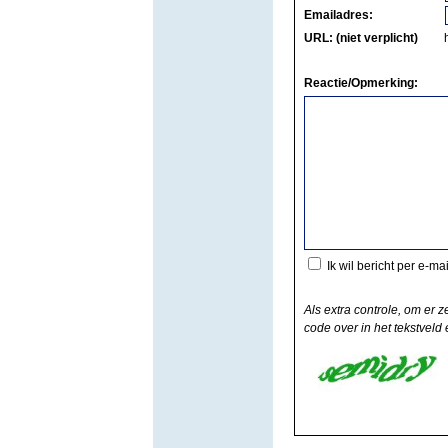
Emailadres:
URL: (niet verplicht)
Reactie/Opmerking:
Ik wil bericht per e-ma
Als extra controle, om er z
code over in het tekstveld e