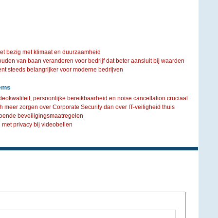
iet bezig met klimaat en duurzaamheid
ouden van baan veranderen voor bedrijf dat beter aansluit bij waarden
steeds belangrijker voor moderne bedrijven
ems
deokwaliteit, persoonlijke bereikbaarheid en noise cancellation cruciaal
h meer zorgen over Corporate Security dan over IT-veiligheid thuis
oende beveiligingsmaatregelen
met privacy bij videobellen