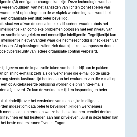
ligentie (AI) een ‘game-changer’ kan zijn. Deze technologie wordt al
te vereenvoudigen, van het aanzetten van lichten tot het spelen van
 wanneer AI-oplossingen op de werkplek worden ingezet, wordt het
een organisatie een stuk beter beveiligd.
it staat ver af van de sensationele scifi-scènes waarin robots het
intelligentie kan complexe problemen oplossen met een niveau van
n snelheid vergeleken met menselijke intelligentie. Tegelijkertijd kan
intelligentie niet vervangen waar die het meest nodig is: het kiezen van
 lossen. AI-oplossingen zullen zich daarbij telkens aanpassen door te
 de cybersecurity van iedere organisatie continu verbeterd.
tijd geven om de impactvolle taken van het bedrijf aan te pakken.
n phishing-e-mails: zelfs als de werknemer die e-mail op de juiste
 nog steeds kostbare tijd besteed aan het evalueren van die e-mail op
 een op AI-gebaseerde oplossing worden die phishing-e-mails
den afgeleverd. Zo kan de werknemer tijd en inspanningen beter
t uiteindelijk over het versterken van menselijke intelligentie.
den ingezet om data beter te beveiligen, krijgen werknemers
ch meer te concentreren op wat ze het beste kunnen: creatief denken,
ijf runnen en tijd besteden aan hun privéleven. Juist in deze tijden kan
s het beste ondersteunen," vertelt Eagan.