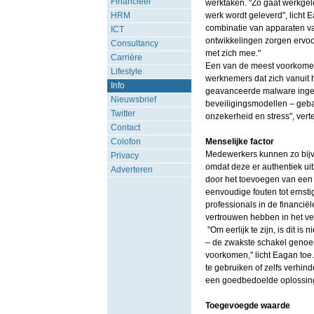
Financieel
werktaken. "Zo gaat werkge
HRM
werk wordt geleverd", licht
combinatie van apparaten va
ICT
ontwikkelingen zorgen ervoor
Consultancy
met zich mee."
Carrière
Een van de meest voorkomen
Lifestyle
werknemers dat zich vanuit 
Info
geavanceerde malware ingeze
Nieuwsbrief
beveiligingsmodellen – gebas
Twitter
onzekerheid en stress", vert
Contact
Colofon
Menselijke factor
Medewerkers kunnen zo bijvoo
Privacy
omdat deze er authentiek uit
Adverteren
door het toevoegen van een
eenvoudige fouten tot ernst
professionals in de financiël
vertrouwen hebben in het 
"Om eerlijk te zijn, is dit i
– de zwakste schakel genoem
voorkomen," licht Eagan toe.
te gebruiken of zelfs verhind
een goedbedoelde oplossing 
Toegevoegde waarde