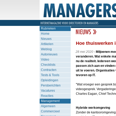
Rubrieken
Home
Nieuws
Hoe thuiswerken in
Artikelen
Weblog
28 mei 2020
-
Miljoenen me
Autonieuws
veranderen. Wat enkele ma
Video
nu de realiteit. Iedereen 
Checklists
passen zich aan en vinden 
Contracten
uit te voeren. Organisaties
Tests & Tools
tevoren op IT.
Opleidingen
"Wat vroeger een gesprek bij
Persberichten
videogesprek. Vergaderingen z
Vacatures
Charles Eagan, Chief Technol
Reacties
Management
Algemeen
Hybride werkomgeving
Commercieel
Zonder de kantooromgeving 