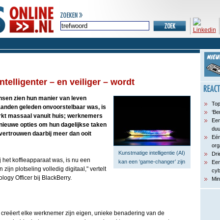
telligenter – en veiliger – wordt
nsen zien hun manier van leven
Top
anden geleden onvoorstelbaar was, is
‘Be
werkt massaal vanuit huis; werknemers
Een
nieuwe opties om hun dagelijkse taken
du
 vertrouwen daarbij meer dan ooit
Eén
org
Kunstmatige intelligentie (AI)
Dri
 het koffieapparaat was, is nu een
kan een ‘game-changer’ zijn
Een
ijn plotseling volledig digitaal," vertelt
cyb
ogy Officer bij BlackBerry.
Min
creëert elke werknemer zijn eigen, unieke benadering van de