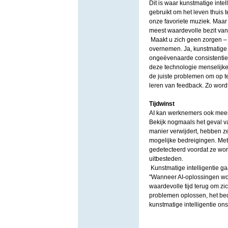
Dit is waar kunstmatige intel
gebruikt om het leven thuis 
onze favoriete muziek. Maar
meest waardevolle bezit van 
Maakt u zich geen zorgen – d
overnemen. Ja, kunstmatige 
ongeëvenaarde consistentie e
deze technologie menselijke 
de juiste problemen om op te
leren van feedback. Zo wordt
Tijdwinst
AI kan werknemers ook meer 
Bekijk nogmaals het geval va
manier verwijdert, hebben ze
mogelijke bedreigingen. Met
gedetecteerd voordat ze wor
uitbesteden.
Kunstmatige intelligentie gaa
"Wanneer AI-oplossingen wor
waardevolle tijd terug om zi
problemen oplossen, het bedr
kunstmatige intelligentie on