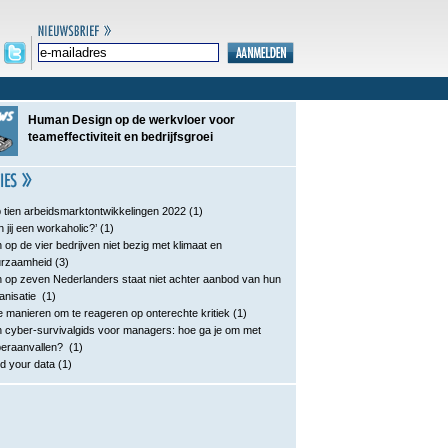
Human Design op de werkvloer voor
teameffectiviteit en bedrijfsgroei
 tien arbeidsmarktontwikkelingen 2022
(1)
n jij een workaholic?’
(1)
 op de vier bedrijven niet bezig met klimaat en
urzaamheid
(3)
 op zeven Nederlanders staat niet achter aanbod van hun
anisatie
(1)
e manieren om te reageren op onterechte kritiek
(1)
 cyber-survivalgids voor managers: hoe ga je om met
eraanvallen?
(1)
d your data
(1)