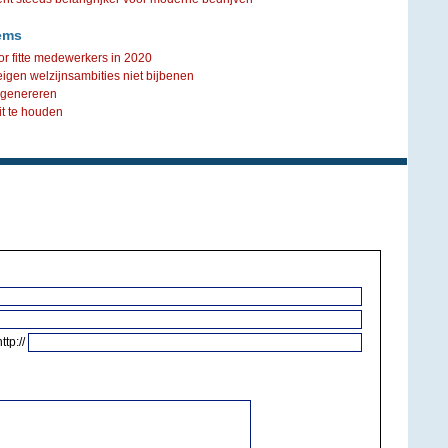
ems
r fitte medewerkers in 2020
igen welzijnsambities niet bijbenen
 genereren
t te houden
http://