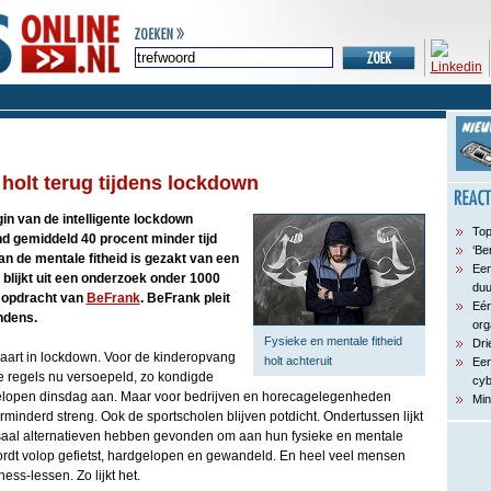
 holt terug tijdens lockdown
in van de intelligente lockdown
Top
d gemiddeld 40 procent minder tijd
‘Be
n de mentale fitheid is gezakt van een
Een
t blijkt uit een onderzoek onder 1000
du
 opdracht van
BeFrank
. BeFrank pleit
Eén
ndens.
org
Fysieke en mentale fitheid
Dri
maart in lockdown. Voor de kinderopvang
holt achteruit
Een
 regels nu versoepeld, zo kondigde
cyb
gelopen dinsdag aan. Maar voor bedrijven en horecagelegenheden
Min
minderd streng. Ook de sportscholen blijven potdicht. Ondertussen lijkt
saal alternatieven hebben gevonden om aan hun fysieke en mentale
rdt volop gefietst, hardgelopen en gewandeld. En heel veel mensen
ess-lessen. Zo lijkt het.