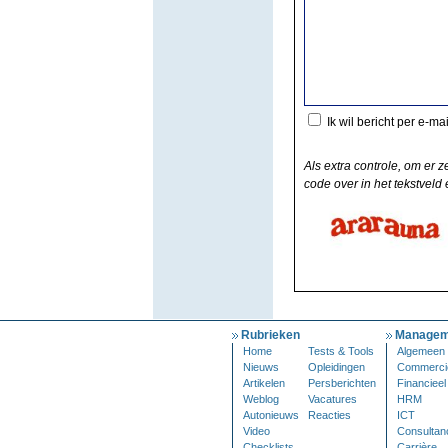
Ik wil bericht per e-ma
Als extra controle, om er z
code over in het tekstveld e
Rubrieken
Managem
Home
Tests & Tools
Algemeen
Nieuws
Opleidingen
Commerci
Artikelen
Persberichten
Financieel
Weblog
Vacatures
HRM
Autonieuws
Reacties
ICT
Video
Consultan
Checklists
Carrière