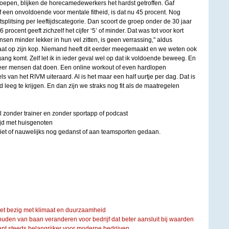
epen, blijken de horecamedewerkers het hardst getroffen. Gaf
 een onvoldoende voor mentale fitheid, is dat nu 45 procent. Nog
splitsing per leeftijdscategorie. Dan scoort de groep onder de 30 jaar
6 procent geeft zichzelf het cijfer ‘5’ of minder. Dat was tot voor kort
sen minder lekker in hun vel zitten, is geen verrassing," aldus
aat op zijn kop. Niemand heeft dit eerder meegemaakt en we weten ook
ang komt. Zelf let ik in ieder geval wel op dat ik voldoende beweeg. En
eer mensen dat doen. Een online workout of even hardlopen
s van het RIVM uiteraard. Al is het maar een half uurtje per dag. Dat is
leeg te krijgen. En dan zijn we straks nog fit als de maatregelen
el zonder trainer en zonder sportapp of podcast
tijd met huisgenoten
niet of nauwelijks nog gedanst of aan teamsporten gedaan.
iet bezig met klimaat en duurzaamheid
ouden van baan veranderen voor bedrijf dat beter aansluit bij waarden
steeds belangrijker voor moderne bedrijven