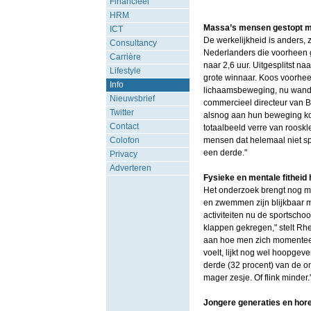
Financieel
HRM
Massa’s mensen gestopt m
ICT
De werkelijkheid is anders, z
Consultancy
Nederlanders die voorheen g
Carrière
naar 2,6 uur. Uitgesplitst naa
Lifestyle
grote winnaar. Koos voorhe
Info
lichaamsbeweging, nu wande
Nieuwsbrief
commercieel directeur van B
Twitter
alsnog aan hun beweging ko
Contact
totaalbeeld verre van rooskl
Colofon
mensen dat helemaal niet sp
een derde."
Privacy
Adverteren
Fysieke en mentale fitheid h
Het onderzoek brengt nog mee
en zwemmen zijn blijkbaar m
activiteiten nu de sportschoo
klappen gekregen," stelt Rheb
aan hoe men zich momentee
voelt, lijkt nog wel hoopgev
derde (32 procent) van de 
mager zesje. Of flink minder.
Jongere generaties en hore