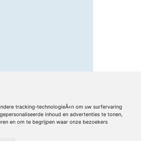
andere tracking-technologieÃ«n om uw surfervaring
gepersonaliseerde inhoud en advertenties te tonen,
eren en om te begrijpen waar onze bezoekers