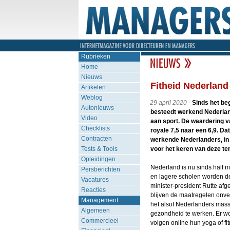
Rubrieken
Home
Nieuws
Fitheid Nederland
Artikelen
Weblog
29 april 2020
-
Sinds het beg
Autonieuws
besteedt werkend Nederlan
Video
aan sport. De waardering va
Checklists
royale 7,5 naar een 6,9. Da
Contracten
werkende Nederlanders, in
Tests & Tools
voor het keren van deze te
Opleidingen
Nederland is nu sinds half 
Persberichten
en lagere scholen worden de
Vacatures
minister-president Rutte af
Reacties
blijven de maatregelen onver
Management
het alsof Nederlanders mas
Algemeen
gezondheid te werken. Er wo
Commercieel
volgen online hun yoga of fitn