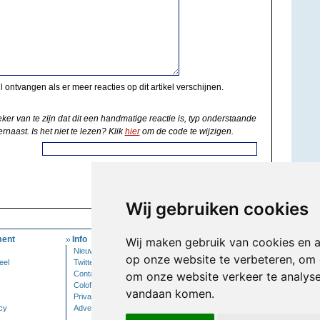
il ontvangen als er meer reacties op dit artikel verschijnen.
eker van te zijn dat dit een handmatige reactie is, typ onderstaande
rnaast. Is het niet te lezen? Klik
hier
om de code te wijzigen.
Wij gebruiken cookies
ent
Info
Mijn Account
Wij maken gebruik van cookies en 
Nieuwsbrief
Inloggen
op onze website te verbeteren, om 
eel
Twitter
Contact
om onze website verkeer te analys
Colofon
vandaan komen.
Privacy
cy
Adverteren