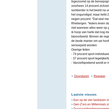
Ingezoomd op de beroepsgro
voorheen 14 procent zichzelf
somberder is het beeld na uit
het ongunstigst: maar liefst 2
negen procent. "Dat veel men
Rhebergen. "Ieders leven st
niet wanneer alles weer op g
ik hoop van harte dat nog m
bijvoorbeeld. Binnen de regel
de beste manier om uw hoofd 
versoepeld worden.
Overige feiten
- 74 procent sport individue
- 37 procent sport tegelijker
- Vanzelfsprekend wordt er 
Doorsturen
Reageer
Laatste nieuws
Een op de vier bedrijven n
Gen-Z’ers en Millennials z
Duurzaamheidsmanagement 