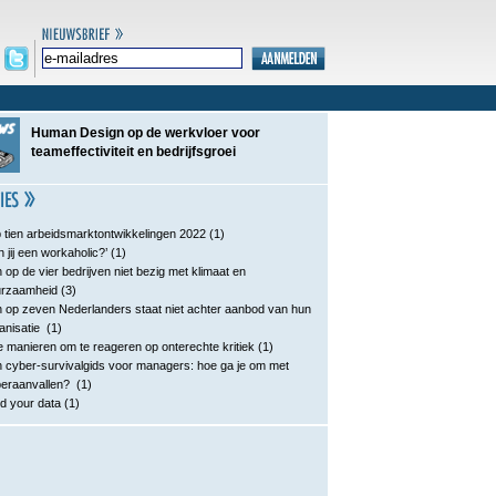
Human Design op de werkvloer voor
teameffectiviteit en bedrijfsgroei
 tien arbeidsmarktontwikkelingen 2022
(1)
n jij een workaholic?’
(1)
 op de vier bedrijven niet bezig met klimaat en
urzaamheid
(3)
 op zeven Nederlanders staat niet achter aanbod van hun
anisatie
(1)
e manieren om te reageren op onterechte kritiek
(1)
 cyber-survivalgids voor managers: hoe ga je om met
eraanvallen?
(1)
d your data
(1)