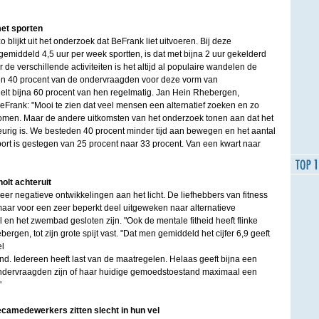
et sporten
o blijkt uit het onderzoek dat BeFrank liet uitvoeren. Bij deze
emiddeld 4,5 uur per week sportten, is dat met bijna 2 uur gekelderd
r de verschillende activiteiten is het altijd al populaire wandelen de
en 40 procent van de ondervraagden voor deze vorm van
lt bijna 60 procent van hen regelmatig. Jan Hein Rhebergen,
eFrank: "Mooi te zien dat veel mensen een alternatief zoeken en zo
men. Maar de andere uitkomsten van het onderzoek tonen aan dat het
eurig is. We besteden 40 procent minder tijd aan bewegen en het aantal
ort is gestegen van 25 procent naar 33 procent. Van een kwart naar
olt achteruit
r negatieve ontwikkelingen aan het licht. De liefhebbers van fitness
aar voor een zeer beperkt deel uitgeweken naar alternatieve
l en het zwembad gesloten zijn. "Ook de mentale fitheid heeft flinke
ergen, tot zijn grote spijt vast. "Dat men gemiddeld het cijfer 6,9 geeft
l
end. Iedereen heeft last van de maatregelen. Helaas geeft bijna een
ondervraagden zijn of haar huidige gemoedstoestand maximaal een
"
camedewerkers zitten slecht in hun vel