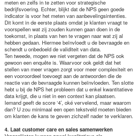
meten en zelfs in te zetten voor strategische
bedrijfsvoering. Echter, blijkt dat de NPS geen goede
indicator is voor het meten van aanbevelingsintenties.
Dit komt in de eerste plaats omdat je klanten vraagt te
voorspellen wat zij zouden kunnen gaan doen in de
toekomst, in plaats van hen te vragen naar wat zij al
hebben gedaan. Hiermee beïnvloedt u de bevraagde en
schendt u onbedoeld de validiteit van data.
Ten tweede, mogen we niet vergeten dat de NPS ook
gewoon een enquête is. Waarvoor ook geldt dat het
stellen van meer vragen zorgt voor meer complexiteit en
een vooroordeel toevoegt aan de antwoorden die de
reactie van de bevraagde kunnen beïnvloeden. Ten slotte
hebt u bij de NPS het probleem dat u enkel kwantitatieve
data krijgt, die u niet in een context kan plaatsen.
Iemand geeft de score ‘4’, oké vervelend, maar waarom
dan? U zou minimaal een open tekstveld moeten bieden
om klanten de kans te geven zichzelf nader te verklaren.
4. Laat customer care en sales samenwerken
Vragenlijsten kunnen zowel kwalitatieve als