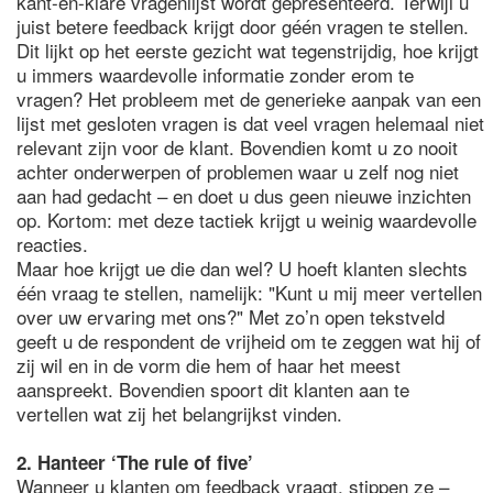
kant-en-klare vragenlijst wordt gepresenteerd. Terwijl u
juist betere feedback krijgt door géén vragen te stellen.
Dit lijkt op het eerste gezicht wat tegenstrijdig, hoe krijgt
u immers waardevolle informatie zonder erom te
vragen? Het probleem met de generieke aanpak van een
lijst met gesloten vragen is dat veel vragen helemaal niet
relevant zijn voor de klant. Bovendien komt u zo nooit
achter onderwerpen of problemen waar u zelf nog niet
aan had gedacht – en doet u dus geen nieuwe inzichten
op. Kortom: met deze tactiek krijgt u weinig waardevolle
reacties.
Maar hoe krijgt ue die dan wel? U hoeft klanten slechts
één vraag te stellen, namelijk: "Kunt u mij meer vertellen
over uw ervaring met ons?" Met zo’n open tekstveld
geeft u de respondent de vrijheid om te zeggen wat hij of
zij wil en in de vorm die hem of haar het meest
aanspreekt. Bovendien spoort dit klanten aan te
vertellen wat zij het belangrijkst vinden.
2. Hanteer ‘The rule of five’
Wanneer u klanten om feedback vraagt, stippen ze –