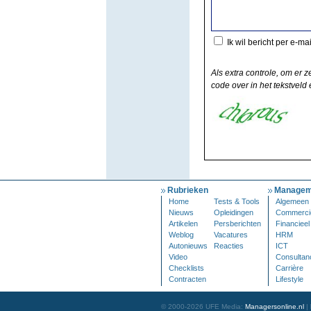
Ik wil bericht per e-ma
Als extra controle, om er z
code over in het tekstveld e
Rubrieken
Managem
Home
Tests & Tools
Algemeen
Nieuws
Opleidingen
Commerci
Artikelen
Persberichten
Financieel
Weblog
Vacatures
HRM
Autonieuws
Reacties
ICT
Video
Consultan
Checklists
Carrière
Contracten
Lifestyle
© 2000-2026 UFE Media:
Managersonline.nl
|