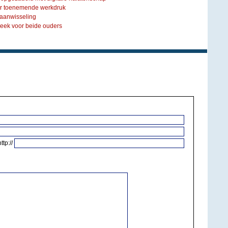
or toenemende werkdruk
aanwisseling
eek voor beide ouders
http://