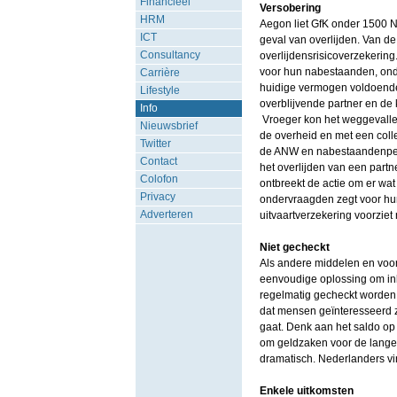
Financieel
Versobering
HRM
Aegon liet GfK onder 1500 N
ICT
geval van overlijden. Van d
Consultancy
overlijdensrisicoverzekerin
voor hun nabestaanden, onde
Carrière
huidige vermogen voldoende 
Lifestyle
overblijvende partner en de 
Info
Vroeger kon het weggevalle
Nieuwsbrief
de overheid en met een coll
Twitter
de ANW en nabestaandenpensi
Contact
het overlijden van een partne
Colofon
ontbreekt de actie om er wat
Privacy
ondervraagden zegt voor hu
Adverteren
uitvaartverzekering voorziet
Niet gecheckt
Als andere middelen en voor
eenvoudige oplossing om ink
regelmatig gecheckt worden 
dat mensen geïnteresseerd z
gaat. Denk aan het saldo op 
om geldzaken voor de lange t
dramatisch. Nederlanders vin
Enkele uitkomsten