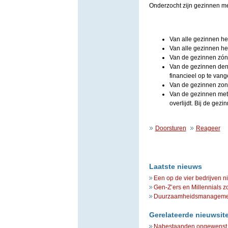
Onderzocht zijn gezinnen me
Van alle gezinnen hee
Van alle gezinnen hee
Van de gezinnen zónde
Van de gezinnen den
financieel op te vang
Van de gezinnen zond
Van de gezinnen met 
overlijdt. Bij de gezi
Doorsturen
Reageer
Laatste nieuws
Een op de vier bedrijven n
Gen-Z’ers en Millennials z
Duurzaamheidsmanagement 
Gerelateerde nieuwsit
Nabestaanden ongewenst o