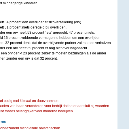
t minderjarige kinderen.
ft 34 procent een overlijdensrisicoverzekering (orv).
ft 31 procent niets geregeld bij overlijden.
r een orv heeft 53 procent ‘iets’ geregeld, 47 procent niets.
kt 16 procent voldoende vermogen te hebben om een overlijden
en. 32 procent denkt dat de overblijvende partner zal moeten verhuizen.
er een orv heeft 39 procent er nog niet over nagedacht.
een orv denkt 23 procent ‘zeker’ te moeten bezuinigen als de ander
nnen zonder een orv is dat 32 procent.
iet bezig met klimaat en duurzaamheid
ouden van baan veranderen voor bedrijf dat beter aansluit bij waarden
steeds belangrijker voor moderne bedrijven
ems
pgezadeld met digitale nalatenschap