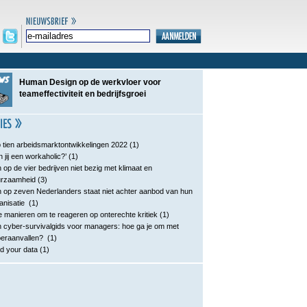
Human Design op de werkvloer voor
teameffectiviteit en bedrijfsgroei
 tien arbeidsmarktontwikkelingen 2022
(1)
n jij een workaholic?’
(1)
 op de vier bedrijven niet bezig met klimaat en
urzaamheid
(3)
 op zeven Nederlanders staat niet achter aanbod van hun
anisatie
(1)
e manieren om te reageren op onterechte kritiek
(1)
 cyber-survivalgids voor managers: hoe ga je om met
eraanvallen?
(1)
d your data
(1)