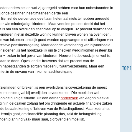
ederlanders peilen wat zij geregeld hebben voor hun nabestaanden in
e jonge gezinnen heeft maar een derde een
g. Eenzelfde percentage geeft aan helemaal niets te hebben geregeld
r wie minderjarige kinderen. Maar veertien procent denkt dat het
is om een overlijden financieel op te vangen. 32 procent denkt dat de
kinderen niet in dezelfde woning kunnen blijven wonen na overlijden.
n van inkomen tamelijk goed worden opgevangen met uitkeringen van
ectieve pensioenregeling. Maar door de versobering van bijvoorbeeld
oenen, is het noodzakelijk om te checken welk inkomen resteert bij
r ¬- zeker in het geval van kinderen. Hoewel het bewustzijn er wel is,
 aan te doen. Opvallend is trouwens dat zes procent van de
n nabestaanden te zorgen met een uitvaartverzekering. Maar een
 niet in de opvang van inkomensachteruitgang.
zieningen ontbreken, is een overlijdensrisicoverzekering de meest
omensterugval bij overlijden te voorkomen. Die moet dan wel
op de huidige situatie. Uit een eerder
onderzoek
van Aegon bleek al
ijn in geldzaken zolang het om dringende en actuele financiële zaken
de betaalrekening of brieven van de Belastingdienst. Maar zodra het
ermijn gaat, om financiële planning dus, zakt de belangstelling
den planning vaak maar saai, tijdrovend en moeilijk.