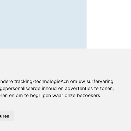
andere tracking-technologieÃ«n om uw surfervaring
gepersonaliseerde inhoud en advertenties te tonen,
eren en om te begrijpen waar onze bezoekers
euren