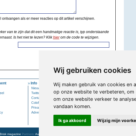
il ontvangen als er meer reacties op dit artikel verschijnen.
eker van te zijn dat dit een handmatige reactie is, typ onderstaande
rnaast. Is het niet te lezen? Klik
hier
om de code te wijzigen.
Wij gebruiken cookies
ent
Info
Mijn Account
Wij maken gebruik van cookies en 
Nieuwsbrief
Inloggen
op onze website te verbeteren, om 
eel
Twitter
Contact
om onze website verkeer te analys
Colofon
vandaan komen.
Privacy
cy
Adverteren
Ik ga akkoord
Wijzig mijn voork
Brisk magazine
Partners:
Autowereld.com
|
Personeelsnet
| ABM Financial News