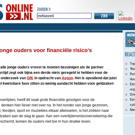
onge ouders voor financiële risico's
Top
 alle jonge ouders vreest te moeten bezuinigen als de partner
‘Be
jkertijd zegt ook bijna een derde niets geregeld te hebben voor de
Een
it onderzoek van
GfK
in opdracht van
Aegon
. Het is opvallend dat juist
du
el kwetsbare fase zitten zo weinig aandacht hebben voor geldzaken
Eén
org
Dri
verlijden, heeft dit vaak grote financiële gevolgen voor de
Een
cyb
nken hier liever niet over na. In het rooster van jonge gezinnen,
Min
 feestjes, sport en muziekles elkaar afwisselen, is het zóéken naar
ken aan de slag te gaan. Aan een overlijdensrisicoverzekering die
eschermt, komen de ouders niet toe in hun drukke leven.