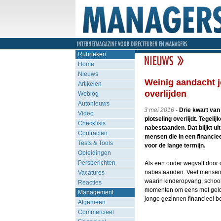
Rubrieken
Home
Nieuws
Weinig aandacht j
Artikelen
overlijden
Weblog
Autonieuws
3 mei 2016
-
Drie kwart van
Video
plotseling overlijdt. Tegeli
Checklists
nabestaanden. Dat blijkt u
Contracten
mensen die in een financie
Tests & Tools
voor de lange termijn.
Opleidingen
Persberichten
Als een ouder wegvalt door o
nabestaanden. Veel mensen de
Vacatures
waarin kinderopvang, school,
Reacties
momenten om eens met geldza
Management
jonge gezinnen financieel b
Algemeen
Commercieel