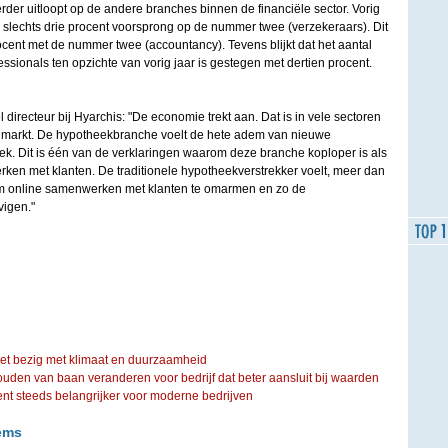
der uitloopt op de andere branches binnen de financiële sector. Vorig
 slechts drie procent voorsprong op de nummer twee (verzekeraars). Dit
rocent met de nummer twee (accountancy). Tevens blijkt dat het aantal
ionals ten opzichte van vorig jaar is gestegen met dertien procent.
directeur bij Hyarchis: "De economie trekt aan. Dat is in vele sectoren
enmarkt. De hypotheekbranche voelt de hete adem van nieuwe
nek. Dit is één van de verklaringen waarom deze branche koploper is als
ken met klanten. De traditionele hypotheekverstrekker voelt, meer dan
m online samenwerken met klanten te omarmen en zo de
vigen."
iet bezig met klimaat en duurzaamheid
ouden van baan veranderen voor bedrijf dat beter aansluit bij waarden
steeds belangrijker voor moderne bedrijven
ems