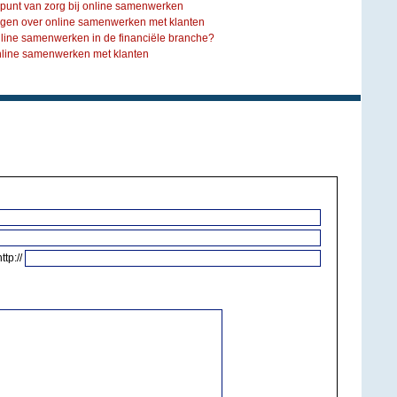
r punt van zorg bij online samenwerken
agen over online samenwerken met klanten
nline samenwerken in de financiële branche?
online samenwerken met klanten
http://