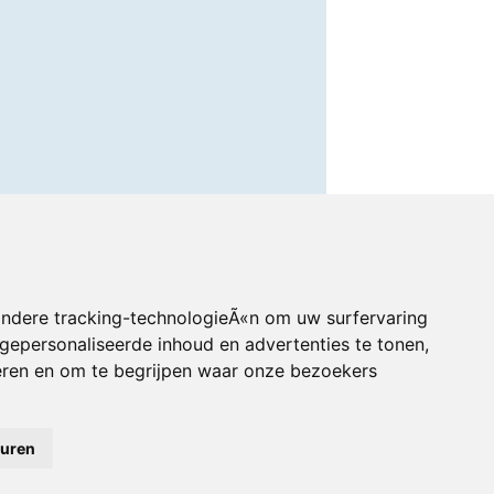
andere tracking-technologieÃ«n om uw surfervaring
gepersonaliseerde inhoud en advertenties te tonen,
eren en om te begrijpen waar onze bezoekers
euren