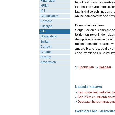
Financieel
hypotheekbranche steeds ver
HRM
jaar had de hypotheeksector
ICT
jaar is dat verschil negen p
Consultancy
online samenwerkende profess
Carrière
Economie trekt aan
Lifestyle
Serge Leclercq, commercieel 
Info
te zien en zeker in de huiz
Nieuwsbrief
disruptieve spelers in haar 
Twitter
het gaat om online samenwer
Contact
andere branches, de druk o
Colofon
concurrentiepositie te verste
Privacy
Adverteren
Doorsturen
Reageer
Laatste nieuws
Een op de vier bedrijven n
Gen-Z’ers en Millennials z
Duurzaamheidsmanagement 
Gerelateerde nieuwsit