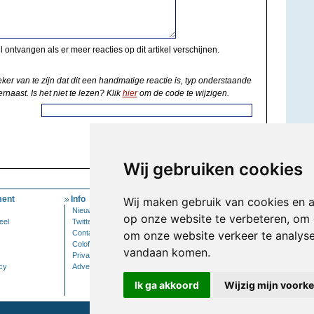
il ontvangen als er meer reacties op dit artikel verschijnen.
eker van te zijn dat dit een handmatige reactie is, typ onderstaande
rnaast. Is het niet te lezen? Klik
hier
om de code te wijzigen.
Wij gebruiken cookies
ent
Info
Mijn Account
Wij maken gebruik van cookies en 
Nieuwsbrief
Inloggen
op onze website te verbeteren, om 
eel
Twitter
Contact
om onze website verkeer te analys
Colofon
vandaan komen.
Privacy
cy
Adverteren
Ik ga akkoord
Wijzig mijn voork