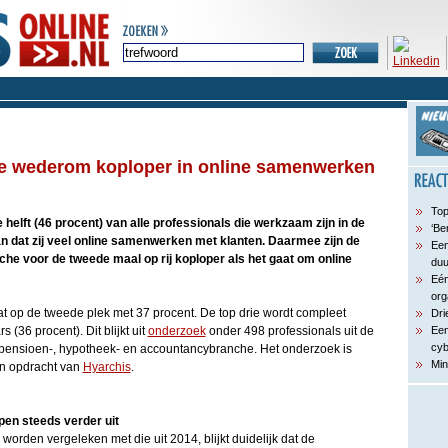
 wederom koploper in online samenwerken
Top
e helft (46 procent) van alle professionals die werkzaam zijn in de
‘Be
 dat zij veel online samenwerken met klanten. Daarmee zijn de
Een
che voor de tweede maal op rij koploper als het gaat om online
du
Eén
org
 op de tweede plek met 37 procent. De top drie wordt compleet
Dri
(36 procent). Dit blijkt uit
onderzoek
onder 498 professionals uit de
Een
cyb
 pensioen-, hypotheek- en accountancybranche. Het onderzoek is
Min
n opdracht van
Hyarchis
.
en steeds verder uit
worden vergeleken met die uit 2014, blijkt duidelijk dat de