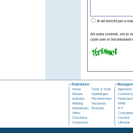
Ik wil bericht per e-ma
Als extra controle, om er z
code over in het tekstveld e
Rubrieken
Managem
Home
Tests & Tools
Algemeen
Nieuws
Opleidingen
Commerci
Artikelen
Persberichten
Financieel
Weblog
Vacatures
HRM
Autonieuws
Reacties
ICT
Video
Consultan
Checklists
Carrière
Contracten
Lifestyle