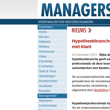
Rubrieken
Home
Nieuws
Hypotheekbranche
Artikelen
met klant
Weblog
Autonieuws
18 november 2015
-
Bijna d
Video
hypotheekbranche geeft aan
Checklists
professionals uit deze bran
Contracten
samenwerken met klanten.
Tests & Tools
Opleidingen
De accountancybranche staat
Persberichten
gemaakt door de verzekeraars 
bankensector, verzekering-,
Vacatures
uitgevoerd door
Markteffect
i
Reacties
Management
Algemeen
Hypotheekprofessionals lop
Commercieel
Als de onderzoeksresultaten 