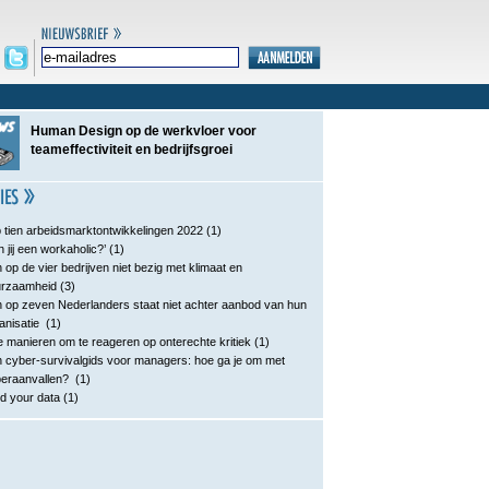
Human Design op de werkvloer voor
teameffectiviteit en bedrijfsgroei
 tien arbeidsmarktontwikkelingen 2022
(1)
n jij een workaholic?’
(1)
 op de vier bedrijven niet bezig met klimaat en
urzaamheid
(3)
 op zeven Nederlanders staat niet achter aanbod van hun
anisatie
(1)
e manieren om te reageren op onterechte kritiek
(1)
 cyber-survivalgids voor managers: hoe ga je om met
eraanvallen?
(1)
d your data
(1)