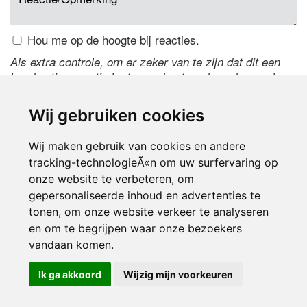
Hou me op de hoogte bij reacties.
Als extra controle, om er zeker van te zijn dat dit een
handmatige reactie is, typ onderstaande code over in
het tekstveld ernaast. Is het niet te lezen? Klik
hier
om
de code te wijzigen.
Wij gebruiken cookies
Wij maken gebruik van cookies en andere
tracking-technologieÃ«n om uw surfervaring op
onze website te verbeteren, om
gepersonaliseerde inhoud en advertenties te
tonen, om onze website verkeer te analyseren
en om te begrijpen waar onze bezoekers
Inloggen
vandaan komen.
Ik ga akkoord
Wijzig mijn voorkeuren
© 2000-2026 UFE Media:
Managersonline.nl
|
Brisk magazine
Partners:
Autowereld.com
|
Personeelsnet
| ABM Financial News