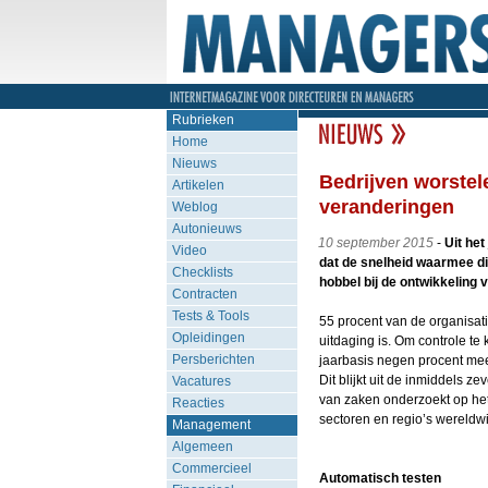
Rubrieken
Home
Nieuws
Bedrijven worstel
Artikelen
veranderingen
Weblog
Autonieuws
10 september 2015
-
Uit het
Video
dat de snelheid waarmee dig
Checklists
hobbel bij de ontwikkeling 
Contracten
Tests & Tools
55 procent van de organisati
Opleidingen
uitdaging is. Om controle te
Persberichten
jaarbasis negen procent meer 
Dit blijkt uit de inmiddels z
Vacatures
van zaken onderzoekt op het 
Reacties
sectoren en regio’s wereldwi
Management
Algemeen
Commercieel
Automatisch testen