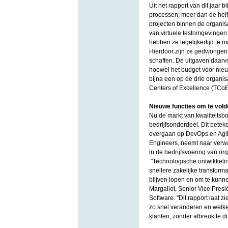
Uit het rapport van dit jaar
processen; meer dan de helft
projecten binnen de organis
van virtuele testomgevingen.
hebben ze tegelijkertijd te 
Hierdoor zijn ze gedwongen 
schaffen. De uitgaven daarvo
hoewel het budget voor nie
bijna een op de drie organis
Centers of Excellence (TCoE
Nieuwe functies om te vol
Nu de markt van kwaliteitsbor
bedrijfsonderdeel. Dit betek
overgaan op DevOps en Agile
Engineers, neemt naar verwac
in de bedrijfsvoering van org
"Technologische ontwikkelinge
snellere zakelijke transform
blijven lopen en om te kunne
Margaliot, Senior Vice Pre
Software. "Dit rapport laat 
zo snel veranderen en welke
klanten, zonder afbreuk te do