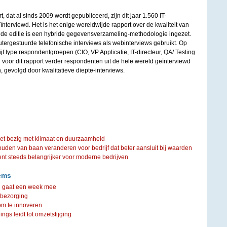
, dat al sinds 2009 wordt gepubliceerd, zijn dit jaar 1.560 IT-
ïnterviewd. Het is het enige wereldwijde rapport over de kwaliteit van
nde editie is een hybride gegevensverzameling-methodologie ingezet.
tergestuurde telefonische interviews als webinterviews gebruikt. Op
jf type respondentgroepen (CIO, VP Applicatie, IT-directeur, QA/ Testing
oor dit rapport verder respondenten uit de hele wereld geïnterviewd
, gevolgd door kwalitatieve diepte-interviews.
iet bezig met klimaat en duurzaamheid
ouden van baan veranderen voor bedrijf dat beter aansluit bij waarden
steeds belangrijker voor moderne bedrijven
ems
j gaat een week mee
ebezorging
om te innoveren
ings leidt tot omzetstijging