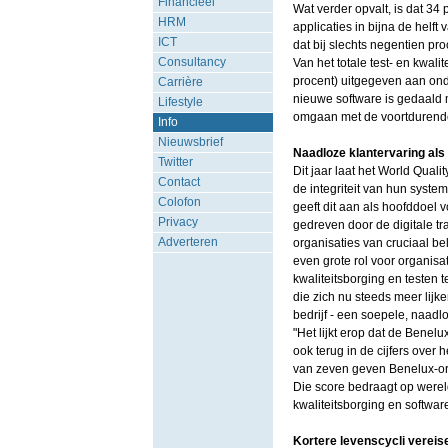
Financieel
Wat verder opvalt, is dat 34
HRM
applicaties in bijna de helft
ICT
dat bij slechts negentien pro
Consultancy
Van het totale test- en kwali
procent) uitgegeven aan on
Carrière
nieuwe software is gedaald m
Lifestyle
omgaan met de voortdurende 
Info
Nieuwsbrief
Naadloze klantervaring als 
Twitter
Dit jaar laat het World Quali
Contact
de integriteit van hun system
Colofon
geeft dit aan als hoofddoel 
Privacy
gedreven door de digitale tr
Adverteren
organisaties van cruciaal be
even grote rol voor organisa
kwaliteitsborging en testen t
die zich nu steeds meer lijke
bedrijf - een soepele, naadl
"Het lijkt erop dat de Benelu
ook terug in de cijfers over 
van zeven geven Benelux-orga
Die score bedraagt op wereld
kwaliteitsborging en software
Kortere levenscycli vereisen