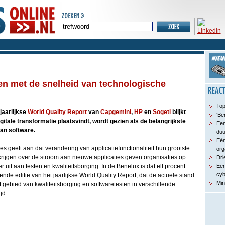
en met de snelheid van technologische
Top
 jaarlijkse
World Quality Report
van
Capgemini
,
HP
en
Sogeti
blijkt
‘Be
itale transformatie plaatsvindt, wordt gezien als de belangrijkste
Een
van software.
du
Eén
es geeft aan dat verandering van applicatiefunctionaliteit hun grootste
org
 krijgen over de stroom aan nieuwe applicaties geven organisaties op
Dri
uit aan testen en kwaliteitsborging. In de Benelux is dat elf procent.
Een
cyb
evende editie van het jaarlijkse World Quality Report, dat de actuele stand
Min
gebied van kwaliteitsborging en softwaretesten in verschillende
jd.