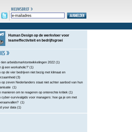
Human Design op de werkvloer voor
teameffectiviteit en bedrijfsgroei
 tien arbeidsmarktontwikkelingen 2022
(1)
n jij een workaholic?’
(1)
 op de vier bedrijven niet bezig met klimaat en
urzaamheid
(3)
 op zeven Nederlanders staat niet achter aanbod van hun
anisatie
(1)
e manieren om te reageren op onterechte kritiek
(1)
 cyber-survivalgids voor managers: hoe ga je om met
eraanvallen?
(1)
d your data
(1)