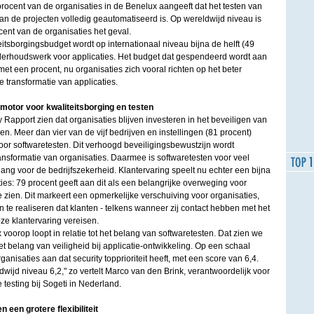
 procent van de organisaties in de Benelux aangeeft dat het testen van
 van de projecten volledig geautomatiseerd is. Op wereldwijd niveau is
cent van de organisaties het geval.
teitsborgingsbudget wordt op internationaal niveau bijna de helft (49
derhoudswerk voor applicaties. Het budget dat gespendeerd wordt aan
et een procent, nu organisaties zich vooral richten op het beter
transformatie van applicaties.
motor voor kwaliteitsborging en testen
ty Rapport zien dat organisaties blijven investeren in het beveiligen van
en. Meer dan vier van de vijf bedrijven en instellingen (81 procent)
voor softwaretesten. Dit verhoogd beveiligingsbewustzijn wordt
ansformatie van organisaties. Daarmee is softwaretesten voor veel
lang voor de bedrijfszekerheid. Klantervaring speelt nu echter een bijna
ties: 79 procent geeft aan dit als een belangrijke overweging voor
e zien. Dit markeert een opmerkelijke verschuiving voor organisaties,
n te realiseren dat klanten - telkens wanneer zij contact hebben met het
oze klantervaring vereisen.
x voorop loopt in relatie tot het belang van softwaretesten. Dat zien we
het belang van veiligheid bij applicatie-ontwikkeling. Op een schaal
nisaties aan dat security topprioriteit heeft, met een score van 6,4.
wijd niveau 6,2," zo vertelt Marco van den Brink, verantwoordelijk voor
 testing bij Sogeti in Nederland.
 een grotere flexibiliteit