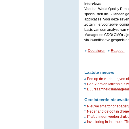
Interviews
Voor het World Quality Report
specialisten uit 32 landen ge
applicaties. Voor deze zeve
Zo zijn hiervoor zowel compu
basis van een analyse van vi
Manager en CDO/ CMO) zijn v
via kwantitatieve gesprekken
Doorsturen
Reageer
Laatste nieuws
Een op de vier bedrijven n
Gen-Z’ers en Millennials z
Duurzaamheidsmanagement 
Gerelateerde nieuwsit
Nieuwe smartphonebatteri
Nederland gelooft in dron
IT-afdelingen voelen druk 
Investering in Internet of Th