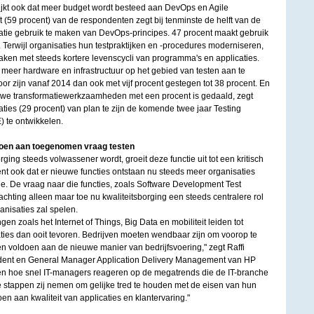
 blijkt ook dat meer budget wordt besteed aan DevOps en Agile
 (59 procent) van de respondenten zegt bij tenminste de helft van de
atie gebruik te maken van DevOps-principes. 47 procent maakt gebruik
 Terwijl organisaties hun testpraktijken en -procedures moderniseren,
maken met steeds kortere levenscycli van programma's en applicaties.
meer hardware en infrastructuur op het gebied van testen aan te
or zijn vanaf 2014 dan ook met vijf procent gestegen tot 38 procent. En
uwe transformatiewerkzaamheden met een procent is gedaald, zegt
aties (29 procent) van plan te zijn de komende twee jaar Testing
) te ontwikkelen.
doen aan toegenomen vraag testen
ging steeds volwassener wordt, groeit deze functie uit tot een kritisch
ent ook dat er nieuwe functies ontstaan nu steeds meer organisaties
. De vraag naar die functies, zoals Software Development Test
hting alleen maar toe nu kwaliteitsborging een steeds centralere rol
anisaties zal spelen.
n zoals het Internet of Things, Big Data en mobiliteit leiden tot
aties dan ooit tevoren. Bedrijven moeten wendbaar zijn om voorop te
n voldoen aan de nieuwe manier van bedrijfsvoering," zegt Raffi
sident en General Manager Application Delivery Management van HP
zien hoe snel IT-managers reageren op de megatrends die de IT-branche
 stappen zij nemen om gelijke tred te houden met de eisen van hun
en aan kwaliteit van applicaties en klantervaring."