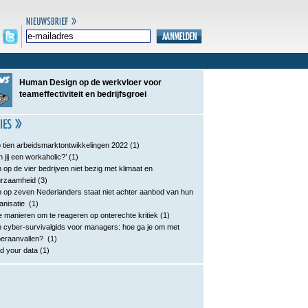
Human Design op de werkvloer voor
teameffectiviteit en bedrijfsgroei
 tien arbeidsmarktontwikkelingen 2022
(1)
n jij een workaholic?’
(1)
 op de vier bedrijven niet bezig met klimaat en
urzaamheid
(3)
 op zeven Nederlanders staat niet achter aanbod van hun
anisatie
(1)
e manieren om te reageren op onterechte kritiek
(1)
 cyber-survivalgids voor managers: hoe ga je om met
eraanvallen?
(1)
d your data
(1)