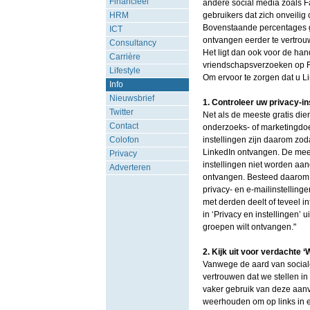
Financieel
andere social media zoals F
HRM
gebruikers dat zich onveilig 
Bovenstaande percentages g
ICT
ontvangen eerder te vertrouw
Consultancy
Het ligt dan ook voor de ha
Carrière
vriendschapsverzoeken op Fa
Lifestyle
Om ervoor te zorgen dat u Lin
Info
Nieuwsbrief
1. Controleer uw privacy-in
Twitter
Net als de meeste gratis di
Contact
onderzoeks- of marketingdoe
Colofon
instellingen zijn daarom zo
LinkedIn ontvangen. De mees
Privacy
instellingen niet worden aan
Adverteren
ontvangen. Besteed daarom e
privacy- en e-mailinstellin
met derden deelt of teveel in
in ‘Privacy en instellingen’ 
groepen wilt ontvangen."
2. Kijk uit voor verdachte ‘
Vanwege de aard van sociale 
vertrouwen dat we stellen i
vaker gebruik van deze aanv
weerhouden om op links in e-