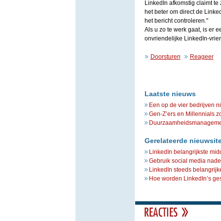
LinkedIn afkomstig claimt te 
het beter om direct de Linke
het bericht controleren."
Als u zo te werk gaat, is er 
onvriendelijke LinkedIn-vrie
Doorsturen
Reageer
Laatste nieuws
Een op de vier bedrijven n
Gen-Z’ers en Millennials z
Duurzaamheidsmanagement 
Gerelateerde nieuwsit
LinkedIn belangrijkste mid
Gebruik social media nade
LinkedIn steeds belangrijke
Hoe worden LinkedIn’s ge