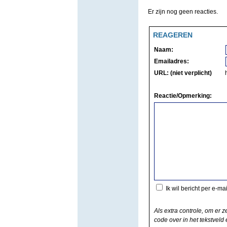
Er zijn nog geen reacties.
REAGEREN
Naam:
Emailadres:
URL: (niet verplicht)
Reactie/Opmerking:
Ik wil bericht per e-ma
Als extra controle, om er z
code over in het tekstveld e