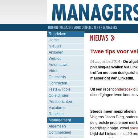
Rubrieken
Home
Nieuws
Twee tips voor vei
Artikelen
Weblog
14 augustus 2014
-
De afgel
Autonieuws
phishing-aanvallen via Lin
Video
treffen met een doelgerich
Checklists
mailbericht van LinkedIn.
Contracten
Tests & Tools
Uit een recent
onderzoek
bli
uitnodigingen twee keer zo 
Opleidingen
Persberichten
Vacatures
Steeds meer nepprofielen
Reacties
Volgens Jason Ding, onderz
Management
de grootste problemen met L
Algemeen
bedrijfsspionage, ofwel
soci
Commercieel
blijkt dat LinkedIn met 20 pr