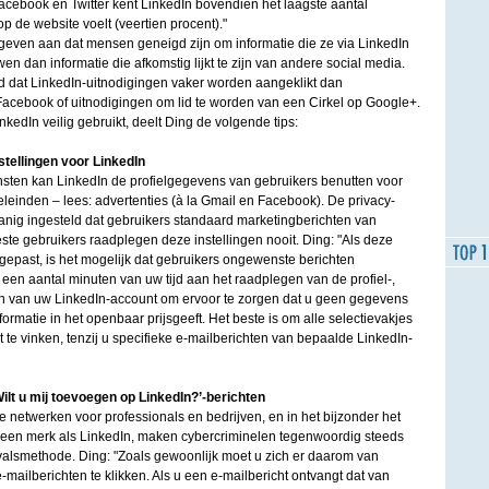
acebook en Twitter kent LinkedIn bovendien het laagste aantal
op de website voelt (veertien procent)."
even aan dat mensen geneigd zijn om informatie die ze via LinkedIn
en dan informatie die afkomstig lijkt te zijn van andere social media.
nd dat LinkedIn-uitnodigingen vaker worden aangeklikt dan
cebook of uitnodigingen om lid te worden van een Cirkel op Google+.
kedIn veilig gebruikt, deelt Ding de volgende tips:
stellingen voor LinkedIn
ensten kan LinkedIn de profielgegevens van gebruikers benutten voor
leinden – lees: advertenties (à la Gmail en Facebook). De privacy-
danig ingesteld dat gebruikers standaard marketingberichten van
te gebruikers raadplegen deze instellingen nooit. Ding: "Als deze
gepast, is het mogelijk dat gebruikers ongewenste berichten
en aantal minuten van uw tijd aan het raadplegen van de profiel-,
gen van uw LinkedIn-account om ervoor te zorgen dat u geen gegevens
formatie in het openbaar prijsgeeft. Het beste is om alle selectievakjes
uit te vinken, tenzij u specifieke e-mailberichten van bepaalde LinkedIn-
Wilt u mij toevoegen op LinkedIn?’-berichten
netwerken voor professionals en bedrijven, en in het bijzonder het
n een merk als LinkedIn, maken cybercriminelen tegenwoordig steeds
alsmethode. Ding: "Zoals gewoonlijk moet u zich er daarom van
mailberichten te klikken. Als u een e-mailbericht ontvangt dat van