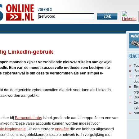
lig LinkedIn-gebruik
open maanden zijn er verschillende nieuwsartikelen aan gewijd:
Top
kedIn. Een van de meest succesvolle methoden om bedrijven te
‘Be
te cyberaanval is om deze te vermommen als een simpel e-
Een
du
Eén
jkt dat doelgerichte cyberaanvallen die zich voordoen als LinkedIn-
org
vaak worden aangeklikt.
Dri
Een
cyb
Min
oeker bij
Barracuda Labs
is het groeiende aantal nepprofielen een van
inkedIn: "Deze valse accounts kunnen worden ingezet voor
ale kleptomanie
. Uit een eerdere
enquête
die we hebben uitgevoerd
ocent het minst geblokkeerde sociale netwerk is. In vergelijking met