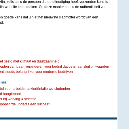
zijn, zelfs als u de persoon die de uitnodiging heeft verzonden kent, is
dIn-website te bezoeken. Op deze manier kunt u de authenticiteit van
een goede kans dat u niet het nieuwste slachtoffer wordt van een
nd.
iet bezig met klimaat en duurzaamheid
ouden van baan veranderen voor bedrijf dat beter aansluit bij waarden
steeds belangrijker voor moderne bedrijven
ems
del voor arbeidsmarktoriëntatie wo-studenten
rt hoogtepunt
r bij werving & selectie
sponsorde updates een succes?