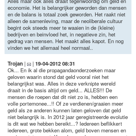
Alles maar ook alles draait tegenwoordig om geld en
economie. Het is belangrijker geworden dan mensen
en de balans is totaal zoek geworden. Het raakt niet
alleen de samenleving, maar de neoliberale cultuur
begint ook steeds meer te waaien in de (kleine)
bedrijven en beinvloed het, in negatieve zin, het
gedrag van mensen. Het maakt alles kapot. En nog
vinden we het allemaal heel normaal..
|
|
Trojan
19-04-2012 08:31
Ok... En ik al die propagandaonderzoeken maar
geloven waarin stond dat geld vooral niet het
belangrijkst was. Alles in deze verknipte wereld
draait in de basis altijd om geld... ALLES!!! De
mensen die roepen dat dit niet zo is, hebben een
volle portemonee...!! Of ze verdienen/graaien meer
geld als ze anderen kunnen laten geloven dat geld
niet belangrijk is. In 2012 jaar geregistreerde evolutie
is dit wat we hebben bereikt...? Iedereen beflikkert
iedereen, grote bekken alom, geld boven mensen en