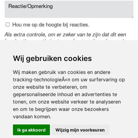
Hou me op de hoogte bij reacties.
Als extra controle, om er zeker van te zijn dat dit een
handmatige reactie is, typ onderstaande code over in
het tekstveld ernaast. Is het niet te lezen? Klik
hier
om
de code te wijzigen.
Wij gebruiken cookies
Wij maken gebruik van cookies en andere
tracking-technologieÃ«n om uw surfervaring op
onze website te verbeteren, om
gepersonaliseerde inhoud en advertenties te
tonen, om onze website verkeer te analyseren
en om te begrijpen waar onze bezoekers
Inloggen
vandaan komen.
Ik ga akkoord
Wijzig mijn voorkeuren
© 2000-2026 UFE Media:
Managersonline.nl
|
Brisk magazine
Partners:
Autowereld.com
|
Personeelsnet
| ABM Financial News