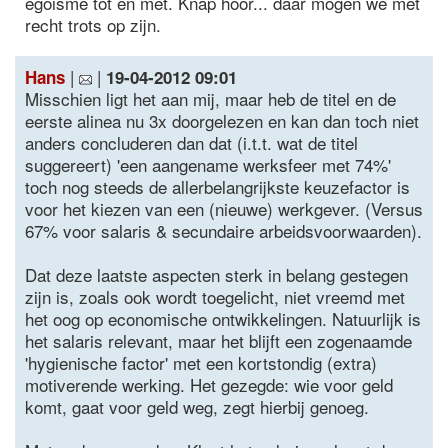
egoisme tot en met. Knap hoor... daar mogen we met
recht trots op zijn.
|
|
Hans
19-04-2012 09:01
Misschien ligt het aan mij, maar heb de titel en de
eerste alinea nu 3x doorgelezen en kan dan toch niet
anders concluderen dan dat (i.t.t. wat de titel
suggereert) 'een aangename werksfeer met 74%'
toch nog steeds de allerbelangrijkste keuzefactor is
voor het kiezen van een (nieuwe) werkgever. (Versus
67% voor salaris & secundaire arbeidsvoorwaarden).
Dat deze laatste aspecten sterk in belang gestegen
zijn is, zoals ook wordt toegelicht, niet vreemd met
het oog op economische ontwikkelingen. Natuurlijk is
het salaris relevant, maar het blijft een zogenaamde
'hygienische factor' met een kortstondig (extra)
motiverende werking. Het gezegde: wie voor geld
komt, gaat voor geld weg, zegt hierbij genoeg.