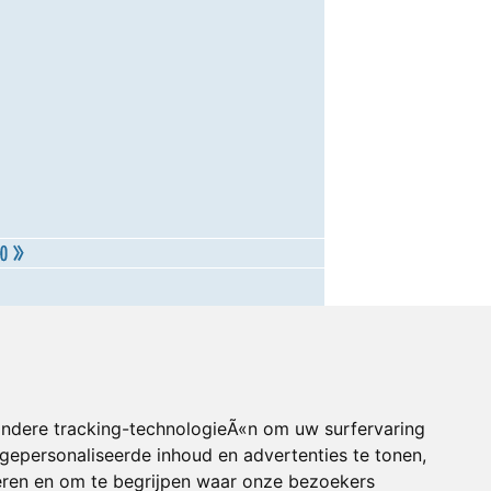
andere tracking-technologieÃ«n om uw surfervaring
gepersonaliseerde inhoud en advertenties te tonen,
eren en om te begrijpen waar onze bezoekers