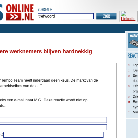
ere werknemers blijven hardnekkig
Top
‘Be
Een
"Tempo Team heeft inderdaad geen keus. De markt van de
du
arbeidsethos van de o..."
Eén
org
Dri
eeks een e-mail naar M.G.. Deze reactie wordt niet op
Een
tst.
cyb
Min
://