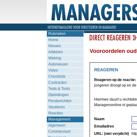
Rubrieken
Home
Nieuws
Vooroordelen oud
Artikelen
Weblog
Autonieuws
REAGEREN
Video
Checklists
Reageren op de reactie:
Contracten
jongeren droogt op en de 
Tests & Tools
Opleidingen
Hiermee stuurt u rechtstr
Persberichten
Managersonline.nl geplaa
Vacatures
Reacties
Naam
Management
Algemeen
Emailadres
Commercieel
URL: (niet verplicht)
http