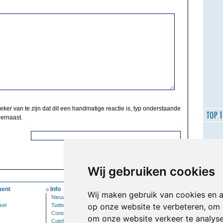
zeker van te zijn dat dit een handmatige reactie is, typ onderstaande
 ernaast.
Wij gebruiken cookies
ent
Info
Mijn Account
Wij maken gebruik van cookies en 
Nieuwsbrief
Inloggen
op onze website te verbeteren, om 
eel
Twitter
Contact
om onze website verkeer te analys
Colofon