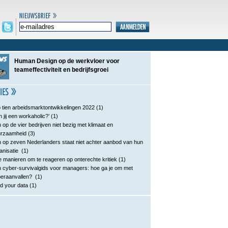
Human Design op de werkvloer voor
teameffectiviteit en bedrijfsgroei
 tien arbeidsmarktontwikkelingen 2022
(1)
n jij een workaholic?’
(1)
 op de vier bedrijven niet bezig met klimaat en
urzaamheid
(3)
 op zeven Nederlanders staat niet achter aanbod van hun
anisatie
(1)
e manieren om te reageren op onterechte kritiek
(1)
 cyber-survivalgids voor managers: hoe ga je om met
eraanvallen?
(1)
d your data
(1)