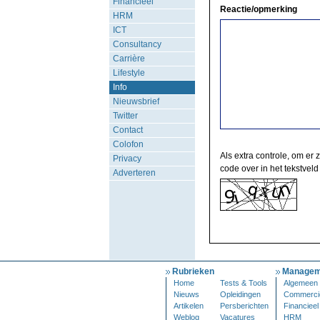
Financieel
Reactie/opmerking
HRM
ICT
Consultancy
Carrière
Lifestyle
Info
Nieuwsbrief
Twitter
Contact
Colofon
Als extra controle, om er 
Privacy
code over in het tekstveld
Adverteren
Rubrieken
Managem
Home
Tests & Tools
Algemeen
Nieuws
Opleidingen
Commerci
Artikelen
Persberichten
Financieel
Weblog
Vacatures
HRM