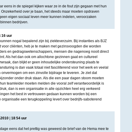
eens in de spiegel kijken waar ze in de fout zijn gegaan met hun
l. Onzekerheid over je baan, het steeds maar moeten opdraven
 geen eigen sociaal leven meer kunnen indelen, veroorzaken
binnen bedrijven.
4
:
16
uur
nen nogal bepalend zijn bij ziekteverzuim. Bij instanties als BJZ
at voor cliënten, heb je te maken met gezinsvoogden die worden
ders en gedragswetenschappers, mensen die nagenoeg nooit direct
ënt. Als het dan ook om allochtone gezinnen gaat en cultureel
wraak, dan blijkt er geen inhoudelijke ondersteuning plaats te
nsturing is dan vaak totaal niet fasciliterend voor het werk en veelal
en onvermogen om een zinvolle bijdrage te leveren. Je ziet dat
ijzonder onder druk staan. Als die een paar dagen stoom moeten
 hun teamleider moeten melden die vooral zelf verantwoordelijk is
uk, dan is een organisatie in alle opzichten heel erg verkeerd
ldingen het best in vertrouwen gedaan kunnen worden bij een
de organisatie een terugkoppeling levert over bedrijfs-saboterend
-
2010
|
18
:
54
uur
adage eens dat het prettig was geweest de brief van de Hema mee te