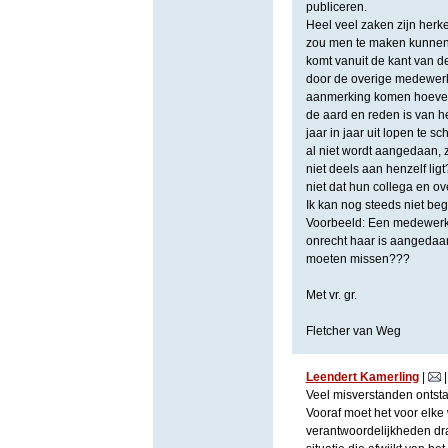
publiceren.
Heel veel zaken zijn herk
zou men te maken kunnen h
komt vanuit de kant van 
door de overige medewerke
aanmerking komen hoeven 
de aard en reden is van h
jaar in jaar uit lopen te
al niet wordt aangedaan, z
niet deels aan henzelf li
niet dat hun collega en o
Ik kan nog steeds niet begr
Voorbeeld: Een medewerker
onrecht haar is aangedaan
moeten missen???
Met vr. gr.
Fletcher van Weg
Leendert Kamerling
|
Veel misverstanden ontsta
Vooraf moet het voor elke w
verantwoordelijkheden dra