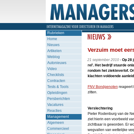
Rubrieken
Home
Nieuws
Verzuim moet eer
Artikelen
Weblog
21 september 2010
-
Op 28 
Autonieuws
rel'. Het bedrijf stuurde o
Video
rondom het ziekteverlof. O
Checklists
klachten voldoende aanleid
Contracten
Tests & Tools
FNV Bondgenoten
reageert 
zitten.
Opleidingen
Persberichten
Vacatures
Verslechtering
Reacties
Pieter Rodenburg van de Ne
Management
ziet hierin een voorbeeld va
Algemeen
zichtbaar is geworden. Er w
Commercieel
wegvallen van wettelijke ver