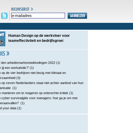
Human Design op de werkvloer voor
teameffectiviteit en bedrijfsgroei
 tien arbeidsmarktontwikkelingen 2022
(1)
n jij een workaholic?’
(1)
 op de vier bedrijven niet bezig met klimaat en
urzaamheid
(3)
 op zeven Nederlanders staat niet achter aanbod van hun
anisatie
(1)
e manieren om te reageren op onterechte kritiek
(1)
 cyber-survivalgids voor managers: hoe ga je om met
eraanvallen?
(1)
d your data
(1)