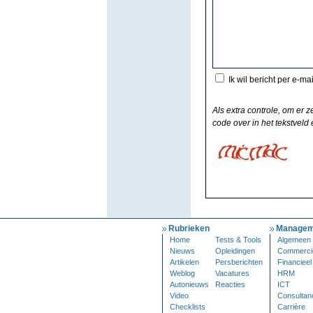
Ik wil bericht per e-ma
Als extra controle, om er z
code over in het tekstveld e
Rubrieken
Managem
Home
Tests & Tools
Algemeen
Nieuws
Opleidingen
Commerci
Artikelen
Persberichten
Financieel
Weblog
Vacatures
HRM
Autonieuws
Reacties
ICT
Video
Consultan
Checklists
Carrière