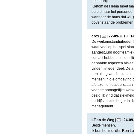
het bedrijf.
Kortom de Hema moet maar 
beleid naar het personee
wanneer de baas dat wil,
bovenstaande problemen 
crox
|
|
22
-
09
-
2010
|
1
De werkomstandigheden kun
waar veel op het spel sta
aangestuurd door teamlei
contact hebben met de cli
bepaalde aspecten als eer
vinden, integendeel. De aa
een uiting van frustratie 
mensen in die omgeving b
afblazen en dat eerst aan
voor de onmogelijke werkdr
bezig. Ik vind dat ziekme
bedrijfsarts die hoger in 
management.
LF an de Weg
|
|
24
-
09
Beste mensen,
Ik ben het met dhr. Ron L