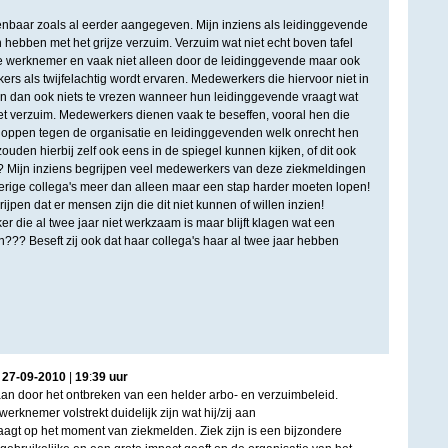
enbaar zoals al eerder aangegeven. Mijn inziens als leidinggevende
ebben met het grijze verzuim. Verzuim wat niet echt boven tafel
de werknemer en vaak niet alleen door de leidinggevende maar ook
rs als twijfelachtig wordt ervaren. Medewerkers die hiervoor niet in
dan ook niets te vrezen wanneer hun leidinggevende vraagt wat
et verzuim. Medewerkers dienen vaak te beseffen, vooral hen die
 schoppen tegen de organisatie en leidinggevenden welk onrecht hen
ouden hierbij zelf ook eens in de spiegel kunnen kijken, of dit ook
gt? Mijn inziens begrijpen veel medewerkers van deze ziekmeldingen
verige collega's meer dan alleen maar een stap harder moeten lopen!
ijpen dat er mensen zijn die dit niet kunnen of willen inzien!
 die al twee jaar niet werkzaam is maar blijft klagen wat een
??? Beseft zij ook dat haar collega's haar al twee jaar hebben
|
27
-
09
-
2010
|
19
:
39
uur
an door het ontbreken van een helder arbo- en verzuimbeleid.
erknemer volstrekt duidelijk zijn wat hij/zij aan
agt op het moment van ziekmelden. Ziek zijn is een bijzondere