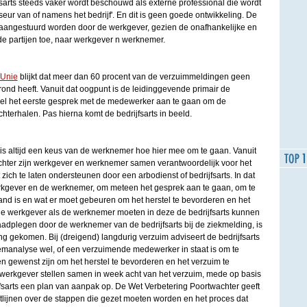
fsarts steeds vaker wordt beschouwd als externe professional die wordt
eur van of namens het bedrijf'. En dit is geen goede ontwikkeling. De
t aangestuurd worden door de werkgever, gezien de onafhankelijke en
de partijen toe, naar werkgever n werknemer.
 Unie
blijkt dat meer dan 60 procent van de verzuimmeldingen geen
ond heeft. Vanuit dat oogpunt is de leidinggevende primair de
l het eerste gesprek met de medewerker aan te gaan om de
hterhalen. Pas hierna komt de bedrijfsarts in beeld.
 er is altijd een keus van de werknemer hoe hier mee om te gaan. Vanuit
hter zijn werkgever en werknemer samen verantwoordelijk voor het
zich te laten ondersteunen door een arbodienst of bedrijfsarts. In dat
erkgever en de werknemer, om meteen het gesprek aan te gaan, om te
and is en wat er moet gebeuren om het herstel te bevorderen en het
de werkgever als de werknemer moeten in deze de bedrijfsarts kunnen
adplegen door de werknemer van de bedrijfsarts bij de ziekmelding, is
ang gekomen. Bij (dreigend) langdurig verzuim adviseert de bedrijfsarts
manalyse wel, of een verzuimende medewerker in staat is om te
 gewenst zijn om het herstel te bevorderen en het verzuim te
werkgever stellen samen in week acht van het verzuim, mede op basis
jfsarts een plan van aanpak op. De Wet Verbetering Poortwachter geeft
ichtlijnen over de stappen die gezet moeten worden en het proces dat