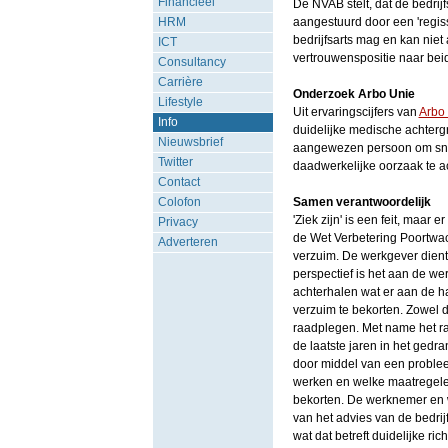
Financieel
De NVAB stelt, dat de bedrij
HRM
aangestuurd door een 'regiss
bedrijfsarts mag en kan nie
ICT
vertrouwenspositie naar bei
Consultancy
Carrière
Onderzoek Arbo Unie
Lifestyle
Uit ervaringscijfers van
Arbo
Info
duidelijke medische achtergr
Nieuwsbrief
aangewezen persoon om sne
Twitter
daadwerkelijke oorzaak te ac
Contact
Colofon
Samen verantwoordelijk
'Ziek zijn' is een feit, maar
Privacy
de Wet Verbetering Poortwac
Adverteren
verzuim. De werkgever dient 
perspectief is het aan de w
achterhalen wat er aan de h
verzuim te bekorten. Zowel 
raadplegen. Met name het ra
de laatste jaren in het gedr
door middel van een problee
werken en welke maatregelen
bekorten. De werknemer en 
van het advies van de bedri
wat dat betreft duidelijke r