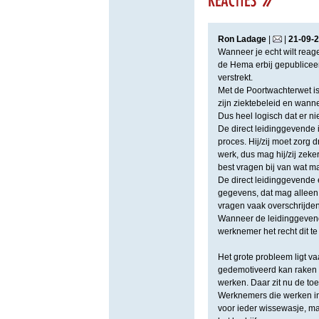
Ron Ladage
|
|
21
-
09
-
2
Wanneer je echt wilt reage
de Hema erbij gepubliceerd
verstrekt.
Met de Poortwachterwet is
zijn ziektebeleid en wanne
Dus heel logisch dat er ni
De direct leidinggevende i
proces. Hij/zij moet zorg 
werk, dus mag hij/zij zek
best vragen bij van wat m
De direct leidinggevende 
gegevens, dat mag alleen 
vragen vaak overschrijden
Wanneer de leidinggevende 
werknemer het recht dit t
Het grote probleem ligt v
gedemotiveerd kan raken e
werken. Daar zit nu de to
Werknemers die werken in 
voor ieder wissewasje, maa