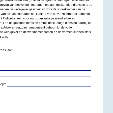
t gebruikelijke en een grote impact geeft op de organisatie van het
n geven van het verzuimmanagement aan deskundige diensten is de
mer en de werkgever gescheiden door de spreekkamer van de
ter van de casemanager, het kantoor van de verzekeraar of anderzins.
 Ontwikkel een voor uw organisatie passend arbo- en
ruk op de gezonde mens en betrek deskundige diensten daarbij op
is. Arbo- en verzuimmanagement behoort tot de volle
 de werkgever en de werknemer samen en de vormen kunnen sterk
 zijn.
consultant
http://