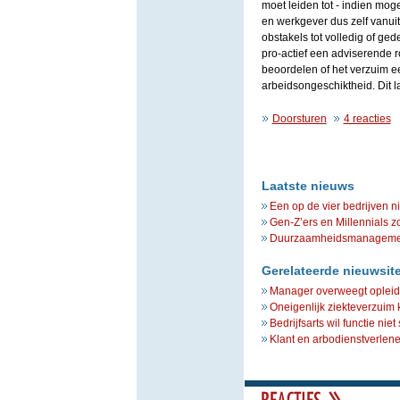
moet leiden tot - indien mog
en werkgever dus zelf vanui
obstakels tot volledig of gede
pro-actief een adviserende ro
beoordelen of het verzuim een
arbeidsongeschiktheid. Dit la
Doorsturen
4 reacties
Laatste nieuws
Een op de vier bedrijven n
Gen-Z’ers en Millennials z
Duurzaamheidsmanagement 
Gerelateerde nieuwsit
Manager overweegt opleiding
Oneigenlijk ziekteverzuim 
Bedrijfsarts wil functie niet
Klant en arbodienstverlen