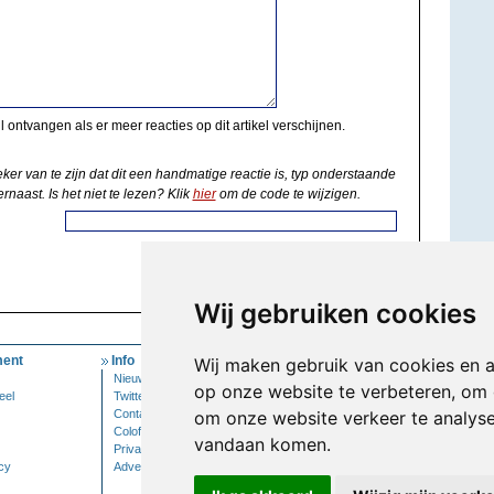
il ontvangen als er meer reacties op dit artikel verschijnen.
eker van te zijn dat dit een handmatige reactie is, typ onderstaande
rnaast. Is het niet te lezen? Klik
hier
om de code te wijzigen.
Wij gebruiken cookies
ent
Info
Mijn Account
Wij maken gebruik van cookies en 
Nieuwsbrief
Inloggen
op onze website te verbeteren, om 
eel
Twitter
Contact
om onze website verkeer te analys
Colofon
vandaan komen.
Privacy
cy
Adverteren