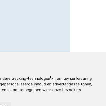
andere tracking-technologieÃ«n om uw surfervaring
gepersonaliseerde inhoud en advertenties te tonen,
eren en om te begrijpen waar onze bezoekers