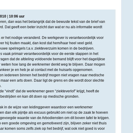
010
|
10
:
06
uur
ren, dan was het belangrijk dat de bewuste tekst van de brief van
. Dat geeft een beter inzicht dan wat er nu als informatie wordt
 er het nodige veranderd. De werkgever is verantwoordelijk voor
er hij fouten maakt, dan kost dat hem/haar heel veel geld.
euwe spelregels t.a.v. ziekteverzuim komen in de bedrijven.
s vaak primair verantwoordelijk voor de eerste stappen in het
dragen dat de afdeling voldoende bemand blijft voor het dagelijkse
er weten hoe lang de werknemer denkt weg te blijven. Daar mogen
ankeer je en heb je al contact met de huisarts opgenomen.
en iedereen binnen het bedrijf mogen niet vragen naar medische
maar een arts doen. Daar ligt de grens en die wordt door slechte
.
“vindt” dat de werknemer geen “ziekteverlof” krijgt, heeft de
e bestrijden en kan dit doen op medische gronden.
aak in de wijze van leidinggeven waardoor een werknemer
n dan elk pijntje als excuus gebruikt om niet op de zaak te hoeven
egevoegde waarde van de Arbodiensten om dit boven tafel te krijgen.
een goede omgeving en gemotiveerd zijn, blijven zeker niet thuis
r komen soms zelfs ziek op het bedrijf, wat ook niet goed is voor