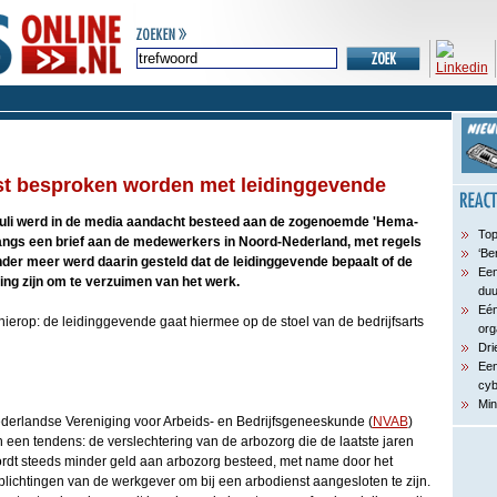
st besproken worden met leidinggevende
juli werd in de media aandacht besteed aan de zogenoemde 'Hema-
Top
nlangs een brief aan de medewerkers in Noord-Nederland, met regels
‘Be
nder meer werd daarin gesteld dat de leidinggevende bepaalt of de
Een
ing zijn om te verzuimen van het werk.
du
Eén
hierop: de leidinggevende gaat hiermee op de stoel van de bedrijfsarts
org
Dri
Een
cyb
Min
derlandse Vereniging voor Arbeids- en Bedrijfsgeneeskunde (
NVAB
)
n een tendens: de verslechtering van de arbozorg die de laatste jaren
ordt steeds minder geld aan arbozorg besteed, met name door het
plichtingen van de werkgever om bij een arbodienst aangesloten te zijn.