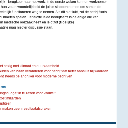
elijk - terugkeer naar het werk. In de eerste weken kunnen werknemer
t hun verantwoordelijkheid de juiste stappen nemen om samen de
eltelijk functioneren weg te nemen. Als dit niet lukt, zal de bedrijfsarts
l moeten spelen. Tenslotte is de bedrijfsarts is de enige die kan
 medische oorzaak heeft en leidt tot (tijdelijke)
atste mag niet ter discussie staan.
iet bezig met klimaat en duurzaamheid
ouden van baan veranderen voor bedrijf dat beter aansluit bij waarden
steeds belangrijker voor moderne bedrijven
ems
sbudget in te zetten voor vitaliteit
kost miljarden
 splitsen
er maken geen resultaatafspraken