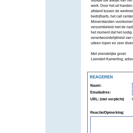
situatie die afwijkt van he
werk. Door het uit hande
afstand tussen de werkne
bedrijfsarts, het call cen
Misverstanden voorkomen?
verzuimbeleid met de nad
het moment dat het nodig 
verantwoordelijkheid van
uiteen lopen en zeer divers
Met vriendelijke groet.
Leendert Kamerling, arbo
REAGEREN
Naam:
Emailadres:
URL: (niet verplicht)
Reactie/Opmerking: