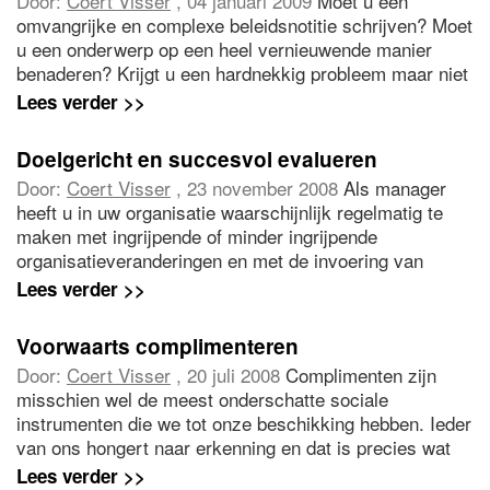
Door:
Coert Visser
, 04 januari 2009
Moet u een
omvangrijke en complexe beleidsnotitie schrijven? Moet
u een onderwerp op een heel vernieuwende manier
benaderen? Krijgt u een hardnekkig probleem maar niet
opgelost? Deze oefening helpt u te voorkomen dat u
Lees verder >>
onproductief blijft doormalen en dagdromen over uw
onderwerp. Hij helpt u om u beter bewust te worden van
Doelgericht en succesvol evalueren
wat u denkt en waarom u dat denkt.
Door:
Coert Visser
, 23 november 2008
Als manager
heeft u in uw organisatie waarschijnlijk regelmatig te
maken met ingrijpende of minder ingrijpende
organisatieveranderingen en met de invoering van
nieuwe managementsystemen en technologieën. In de
Lees verder >>
praktijk verlopen evaluaties van veranderinitiatieven
vaak problematisch. Te slordig en te vluchtig of juist te
Voorwaarts complimenteren
gedetailleerd. Gelukkig is er een eenvoudig en effectief
Door:
Coert Visser
, 20 juli 2008
Complimenten zijn
alternatief, aldus Coert Visser.
misschien wel de meest onderschatte sociale
instrumenten die we tot onze beschikking hebben. Ieder
van ons hongert naar erkenning en dat is precies wat
een compliment verschaft. Maar de meesten van ons
Lees verder >>