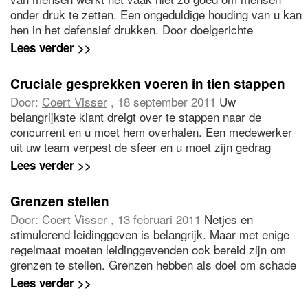
onder druk te zetten. Een ongeduldige houding van u kan
hen in het defensief drukken. Door doelgerichte
stuurvragen te stellen bent u glashelder over wat er
Lees verder >>
moet gebeuren en waarom. En door mensen tijd te
geven om hiermee aan de slag te gaan geeft u hen de
Cruciale gesprekken voeren in tien stappen
gelegenheid en ruimte om oplossingen te vinden.
Door:
Coert Visser
, 18 september 2011
Uw
belangrijkste klant dreigt over te stappen naar de
concurrent en u moet hem overhalen. Een medewerker
uit uw team verpest de sfeer en u moet zijn gedrag
corrigeren. U vindt dat uw baas zich teveel met uw
Lees verder >>
zaken bemoeit en wilt daarin verandering bereiken.
Iedere manager heeft van tijd tot tijd te maken met
Grenzen stellen
gesprekken waar veel van afhangt. Coert Visser
Door:
Coert Visser
, 13 februari 2011
Netjes en
beschrijft hoe u deze gesprekken tot een succes kunt
stimulerend leidinggeven is belangrijk. Maar met enige
maken.
regelmaat moeten leidinggevenden ook bereid zijn om
grenzen te stellen. Grenzen hebben als doel om schade
te voorkomen; voor het individu zelf, voor anderen of
Lees verder >>
voor de organisatie. Dat grenzen stellen nodig is, klinkt