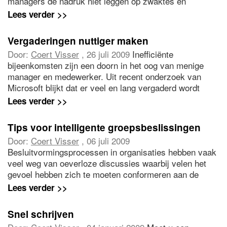
managers de nadruk niet leggen op zwaktes en
beperkingen maar op sterktes. Veel managers moeten
Lees verder >>
die slag nog maken. En dat valt niet mee. Want over
sterktes ben je gauw uitgepraat. Coert Visser
Vergaderingen nuttiger maken
introduceert een methode waarmee u direct aan de slag
Door:
Coert Visser
, 26 juli 2009
Inefficiënte
kunt.
bijeenkomsten zijn een doorn in het oog van menige
manager en medewerker. Uit recent onderzoek van
Microsoft blijkt dat er veel en lang vergaderd wordt
zonder resultaat. Het is dus geen wonder dat
Lees verder >>
vergaderingen vaak veel energie opslurpen en als
nutteloos worden gezien. Door de succesgerichte
Tips voor intelligente groepsbeslissingen
benadering te hanteren in vergaderingen kunnen deze
Door:
Coert Visser
, 06 juli 2009
veel effectiever en minder ergerniswekkend worden.
Besluitvormingsprocessen in organisaties hebben vaak
veel weg van oeverloze discussies waarbij velen het
gevoel hebben zich te moeten conformeren aan de
standpunten van anderen en waarbij de kwaliteit van de
Lees verder >>
beslissingen te wensen over laat. Coert Visser geeft
suggesties om effectiever gebruik te maken van de
Snel schrijven
wijsheid van groepen.