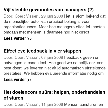
vinden het heel moeilijk om complimenten te geven en te
ontvangen. Leer via een eenvoudige oefening hoe het
Vijf slechte gewoontes van managers (?)
anders kan en ervaar de verbazingwekkende effecten
Door:
Coert Visser
, 29 juni 2008
Het is alom bekend dat
van 'voorwaarts complimenteren'.
de menselijke factor van cruciaal belang is voor
organisatiesucces. Maar hoe managers effectief moeten
omgaan met mensen is daarmee nog niet direct
duidelijk. Ondanks alle goede bedoelingen en
Lees verder >>
inspanningen slagen veel managers er niet in om het
beste in mensen naar boven te halen. Coert Visser
Effectieve feedback in vier stappen
analyseert hoe dat komt en hoe het anders kan.
Door:
Coert Visser
, 08 juni 2008
Feedback geven en
ontvangen is essentieel. Hoe goed we namelijk ook ons
best doen: we leveren niet altijd automatisch uitstekende
prestaties. We hebben evaluerende informatie nodig om
te weten wat er van ons verwacht wordt, hoe we
Lees verder >>
overkomen en wat we goed doen en wat beter kan of
moet. Als feedback goed verloopt in organisaties hebben
Het doelencontinuüm: helpen, onderhandelen
mensen interesse voor signalen over de effecten van
of sturen
hun eigen gedrag en sturen zij elkaar constructief bij.
Door:
Coert Visser
, 11 juni 2006
Mensen aansturen en
Fantastisch! Maar nu de minder rooskleurige alledaagse