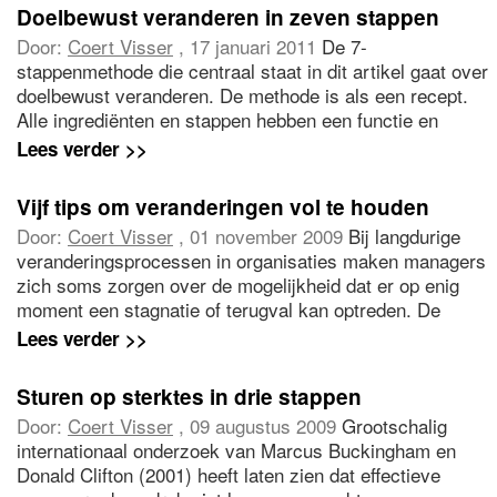
als een open deur maar veel leidinggevenden hebben
Doelbewust veranderen in zeven stappen
veel moeite met het stellen van grenzen.
Door:
Coert Visser
, 17 januari 2011
De 7-
stappenmethode die centraal staat in dit artikel gaat over
doelbewust veranderen. De methode is als een recept.
Alle ingrediënten en stappen hebben een functie en
kunnen bijdragen aan de smaak. Maar het recept staat u
Lees verder >>
toe om de volgorde en hoeveelheid waarin de
ingrediënten worden toegediend zelf te bepalen.
Vijf tips om veranderingen vol te houden
Door:
Coert Visser
, 01 november 2009
Bij langdurige
veranderingsprocessen in organisaties maken managers
zich soms zorgen over de mogelijkheid dat er op enig
moment een stagnatie of terugval kan optreden. De
energie verdwijnt, de vooruitgang in de richting van het
Lees verder >>
doel lijkt verdwenen, mensen gaan weer over tot de orde
van de dag, oude problemen steken de koop weer op en
Sturen op sterktes in drie stappen
er ontstaat cynisme. Coert Visser beschrijft hoe u dit
Door:
Coert Visser
, 09 augustus 2009
Grootschalig
kunt vermijden.
internationaal onderzoek van Marcus Buckingham en
Donald Clifton (2001) heeft laten zien dat effectieve