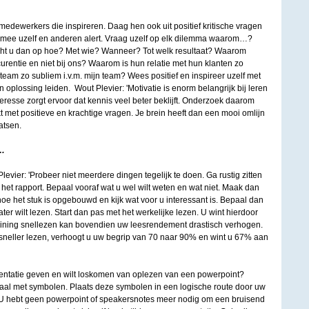
medewerkers die inspireren. Daag hen ook uit positief kritische vragen
iermee uzelf en anderen alert. Vraag uzelf op elk dilemma waarom…?
richt u dan op hoe? Met wie? Wanneer? Tot welk resultaat? Waarom
curentie en niet bij ons? Waarom is hun relatie met hun klanten zo
am zo subliem i.v.m. mijn team? Wees positief en inspireer uzelf met
 oplossing leiden. Wout Plevier: 'Motivatie is enorm belangrijk bij leren
eresse zorgt ervoor dat kennis veel beter beklijft. Onderzoek daarom
kt met positieve en krachtige vragen. Je brein heeft dan een mooi omlijn
atsen.
t…
evier: 'Probeer niet meerdere dingen tegelijk te doen. Ga rustig zitten
 het rapport. Bepaal vooraf wat u wel wilt weten en wat niet. Maak dan
e het stuk is opgebouwd en kijk wat voor u interessant is. Bepaal dan
ater wilt lezen. Start dan pas met het werkelijke lezen. U wint hierdoor
ining snellezen kan bovendien uw leesrendement drastisch verhogen.
 sneller lezen, verhoogt u uw begrip van 70 naar 90% en wint u 67% aan
entatie geven en wilt loskomen van oplezen van een powerpoint?
haal met symbolen. Plaats deze symbolen in een logische route door uw
. U hebt geen powerpoint of speakersnotes meer nodig om een bruisend