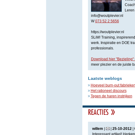
Coach,
Leren
info@woutplevier.nl
W
073 52 2 5656
https://woutplevier.nl
SLiM! Training, inspireren
werk. Inspiratie en DOE 
professionals.
Download hier "Bezieling" u
meer plezier en de juiste b
Laatste weblogs
Hoeveel burn-out fabrieken
Het rationeel discours
Tegen de haren instrijken
willem
|
|
25
-
10
-
2012
|
Interessant artikel! Herke