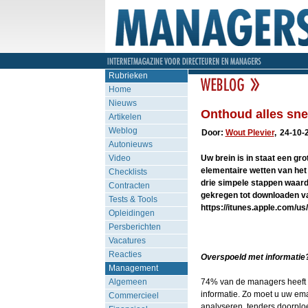
Rubrieken
Home
Nieuws
Onthoud alles snel
Artikelen
Weblog
Door:
Wout Plevier
,
24-10-
Autonieuws
Video
Uw brein is in staat een gr
elementaire wetten van het b
Checklists
drie simpele stappen waar
Contracten
gekregen tot downloaden v
Tests & Tools
https://itunes.apple.com/u
Opleidingen
Persberichten
Vacatures
Reacties
Overspoeld met informatie
Management
Algemeen
74% van de managers heeft h
informatie. Zo moet u uw ema
Commercieel
analyseren, tenders doorploe