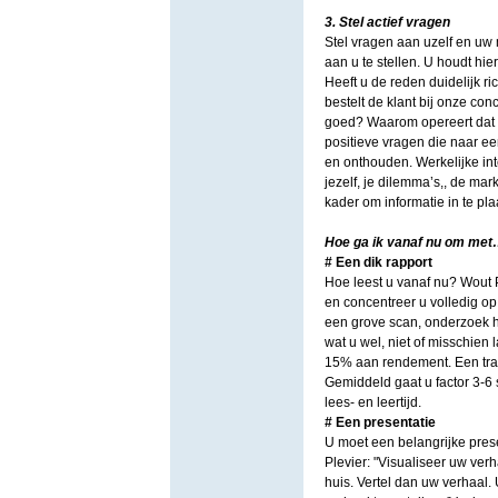
3. Stel actief vragen
Stel vragen aan uzelf en uw 
aan u te stellen. U houdt h
Heeft u de reden duidelijk 
bestelt de klant bij onze con
goed? Waarom opereert dat te
positieve vragen die naar een
en onthouden. Werkelijke int
jezelf, je dilemma’s,, de mar
kader om informatie in te pla
Hoe ga ik vanaf nu om me
# Een dik rapport
Hoe leest u vanaf nu? Wout Pl
en concentreer u volledig op
een grove scan, onderzoek ho
wat u wel, niet of misschien l
15% aan rendement. Een tra
Gemiddeld gaat u factor 3-6
lees- en leertijd.
# Een presentatie
U moet een belangrijke pres
Plevier: "Visualiseer uw ver
huis. Vertel dan uw verhaal