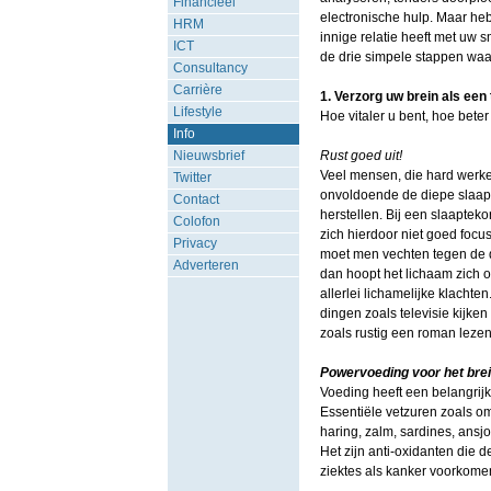
Financieel
electronische hulp. Maar hebt
HRM
innige relatie heeft met uw s
ICT
de drie simpele stappen waa
Consultancy
Carrière
1. Verzorg uw brein als een
Lifestyle
Hoe vitaler u bent, hoe beter
Info
Nieuwsbrief
Rust goed uit!
Veel mensen, die hard werke
Twitter
onvoldoende de diepe slaapf
Contact
herstellen. Bij een slaapte
Colofon
zich hierdoor niet goed focu
Privacy
moet men vechten tegen de di
Adverteren
dan hoopt het lichaam zich op
allerlei lichamelijke klachte
dingen zoals televisie kijken 
zoals rustig een roman lezen
Powervoeding voor het bre
Voeding heeft een belangrijke
Essentiële vetzuren zoals om
haring, zalm, sardines, ansj
Het zijn anti-oxidanten die 
ziektes als kanker voorkom