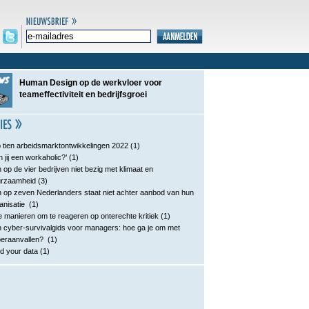
Human Design op de werkvloer voor
teameffectiviteit en bedrijfsgroei
 tien arbeidsmarktontwikkelingen 2022
(1)
n jij een workaholic?’
(1)
 op de vier bedrijven niet bezig met klimaat en
urzaamheid
(3)
 op zeven Nederlanders staat niet achter aanbod van hun
anisatie
(1)
e manieren om te reageren op onterechte kritiek
(1)
 cyber-survivalgids voor managers: hoe ga je om met
eraanvallen?
(1)
d your data
(1)