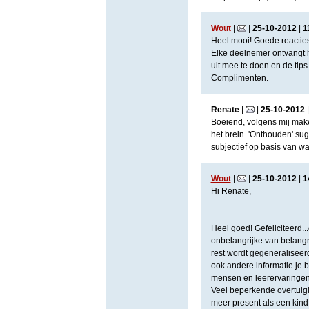
Wout
|
|
25
-
10
-
2012
|
1
Heel mooi! Goede reactie
Elke deelnemer ontvangt 
uit mee te doen en de tip
Complimenten.
Renate
|
|
25
-
10
-
2012
Boeiend, volgens mij make
het brein. 'Onthouden' sug
subjectief op basis van w
Wout
|
|
25
-
10
-
2012
|
1
Hi Renate,
Heel goed! Gefeliciteerd...
onbelangrijke van belangri
rest wordt gegeneraliseerd
ook andere informatie je b
mensen en leerervaringen..
Veel beperkende overtuigi
meer present als een kind 