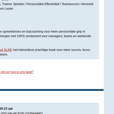
 Trainer, Spreker l Persoonlijke Effectiviteit l Teamsucces l Versneld
 en Lezen
de spreekshows en topcoaching voor meer persoonlijke grip in
trainingen met 100% rendement voor managers, teams en werkende
it SLiM!:
het interactieve prachtige boek voor meer succes, focus,
alans.
 zijn er nog in ons land?
00
:
23
uur
n veel van de foute voorbeelden...