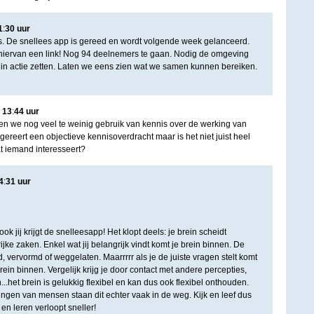
1
:
30
uur
s. De snellees app is gereed en wordt volgende week gelanceerd.
hiervan een link! Nog 94 deelnemers te gaan. Nodig de omgeving
s in actie zetten. Laten we eens zien wat we samen kunnen bereiken.
|
13
:
44
uur
n we nog veel te weinig gebruik van kennis over de werking van
gereert een objectieve kennisoverdracht maar is het niet juist heel
at iemand interesseert?
4
:
31
uur
ook jij krijgt de snelleesapp! Het klopt deels: je brein scheidt
jke zaken. Enkel wat jij belangrijk vindt komt je brein binnen. De
, vervormd of weggelaten. Maarrrrr als je de juiste vragen stelt komt
rein binnen. Vergelijk krijg je door contact met andere percepties,
.het brein is gelukkig flexibel en kan dus ook flexibel onthouden.
ngen van mensen staan dit echter vaak in de weg. Kijk en leef dus
en leren verloopt sneller!