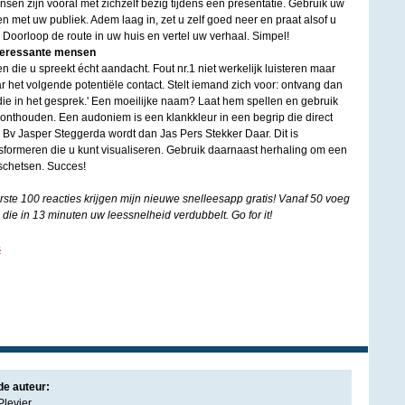
ensen zijn vooral met zichzelf bezig tijdens een presentatie. Gebruik uw
 met uw publiek. Adem laag in, zet u zelf goed neer en praat alsof u
 Doorloop de route in uw huis en vertel uw verhaal. Simpel!
teressante mensen
 die u spreekt écht aandacht. Fout nr.1 niet werkelijk luisteren maar
r het volgende potentiële contact. Stelt iemand zich voor: ontvang dan
ie in het gesprek.' Een moeilijke naam? Laat hem spellen en gebruik
thouden. Een audoniem is een klankkleur in een begrip die direct
t. Bv Jasper Steggerda wordt dan Jas Pers Stekker Daar. Dit is
nsformeren die u kunt visualiseren. Gebruik daarnaast herhaling om een
schetsen. Succes!
erste 100 reacties krijgen mijn nieuwe snelleesapp gratis! Vanaf 50 voeg
die in 13 minuten uw leessnelheid verdubbelt. Go for it!
s
de auteur:
levier