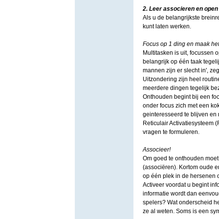
2. Leer associeren en open
Als u de belangrijkste brein
kunt laten werken.
Focus op 1 ding en maak het 
Multitasken is uit, focussen
belangrijk op één taak tegel
mannen zijn er slecht in', z
Uitzondering zijn heel routine
meerdere dingen tegelijk be
Onthouden begint bij een fo
onder focus zich met een kok
geinteresseerd te blijven en 
Reticulair Activatiesysteem (
vragen te formuleren.
Associeer!
Om goed te onthouden moet 
(associëren). Kortom oude e
op één plek in de hersenen 
Activeer voordat u begint i
informatie wordt dan eenvou
spelers? Wat onderscheid h
ze al weten. Soms is een sy