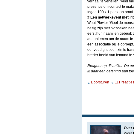
verhaal te vertellen. 'Veel m
presence om contact te maken
tegen 100 x 1 persoon praat.
# Een netwerkevent met in
Wout Plevier. 'Geef de mensen
bezig zijn met bv zoeken naa
eerst hun naam en gebruik d
audoniemen om de naam te on
een associatie bij je oproep
eenvoudig tot een zin te tra
breder beeld van iemand te 
Reageer op dit artikel. De e
ik daar een oefening aan toe 
Doorsturen
111 reactie
Over 
Wout P