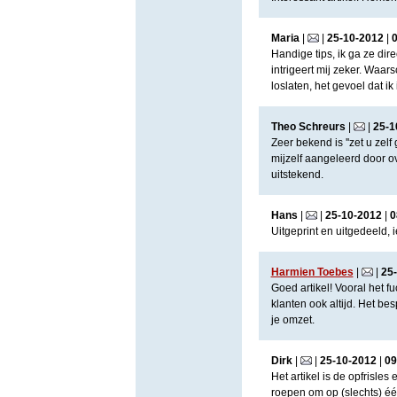
Maria
|
|
25
-
10
-
2012
|
Handige tips, ik ga ze dire
intrigeert mij zeker. Waars
loslaten, het gevoel dat ik
Theo Schreurs
|
|
25
-
1
Zeer bekend is ''zet u zelf
mijzelf aangeleerd door o
uitstekend.
Hans
|
|
25
-
10
-
2012
|
0
Uitgeprint en uitgedeeld, i
Harmien Toebes
|
|
25
-
Goed artikel! Vooral het fu
klanten ook altijd. Het bes
je omzet.
Dirk
|
|
25
-
10
-
2012
|
09
Het artikel is de opfrisles
roepen om op (slechts) één