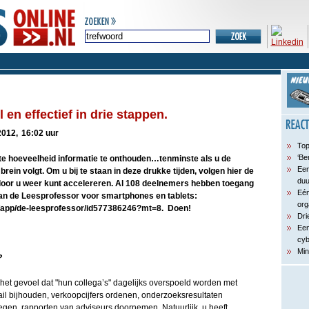
 en effectief in drie stappen.
2012,
16:02 uur
Top
‘Be
ote hoeveelheid informatie te onthouden…tenminste als u de
Een
rein volgt. Om u bij te staan in deze drukke tijden, volgen hier de
du
door u weer kunt accelereren. Al 108 deelnemers hebben toegang
Eén
an de Leesprofessor voor smartphones en tablets:
org
s/app/de-leesprofessor/id577386246?mt=8. Doen!
Dri
Een
cyb
Min
?
et gevoel dat "hun collega’s" dagelijks overspoeld worden met
il bijhouden, verkoopcijfers ordenen, onderzoeksresultaten
gen, rapporten van adviseurs doornemen. Natuurlijk, u heeft