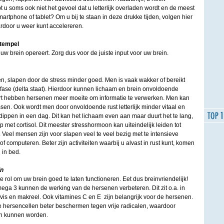
 u soms ook niet het gevoel dat u letterlijk overladen wordt en de meest
martphone of tablet? Om u bij te staan in deze drukke tijden, volgen hier
rdoor u weer kunt accelereren.
 tempel
 uw brein opereert. Zorg dus voor de juiste input voor uw brein.
n, slapen door de stress minder goed. Men is vaak wakker of bereikt
ase (delta staat). Hierdoor kunnen lichaam en brein onvoldoende
kort hebben hersenen meer moeite om informatie te verwerken. Men kan
ssen. Ook wordt men door onvoldoende rust letterlijk minder vitaal en
ppen in een dag. Dit kan het lichaam even aan maar duurt het te lang,
 met cortisol. Dit meester stresshormoon kan uiteindelijk leiden tot
n. Veel mensen zijn voor slapen veel te veel bezig met te intensieve
of computeren. Beter zijn activiteiten waarbij u alvast in rust kunt, komen
 in bed.
in
 rol om uw brein goed te laten functioneren. Eet dus breinvriendelijk!
ega 3 kunnen de werking van de hersenen verbeteren. Dit zit o.a. in
ovis en makreel. Ook vitamines C en E zijn belangrijk voor de hersenen.
de hersencellen beter beschermen tegen vrije radicalen, waardoor
en kunnen worden.