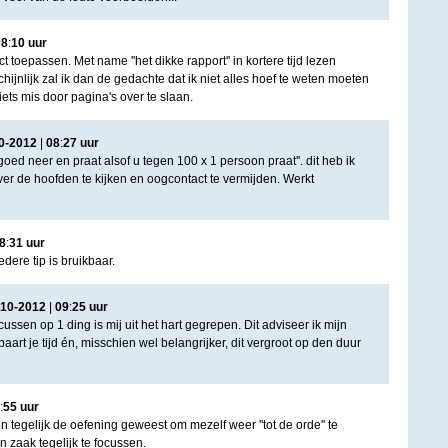
08
:
10
uur
ct toepassen. Met name ''het dikke rapport'' in kortere tijd lezen
chijnlijk zal ik dan de gedachte dat ik niet alles hoef te weten moeten
 iets mis door pagina's over te slaan.
0
-
2012
|
08
:
27
uur
 goed neer en praat alsof u tegen 100 x 1 persoon praat''. dit heb ik
ver de hoofden te kijken en oogcontact te vermijden. Werkt
8
:
31
uur
edere tip is bruikbaar.
10
-
2012
|
09
:
25
uur
cussen op 1 ding is mij uit het hart gegrepen. Dit adviseer ik mijn
paart je tijd én, misschien wel belangrijker, dit vergroot op den duur
:
55
uur
 en tegelijk de oefening geweest om mezelf weer ''tot de orde'' te
 zaak tegelijk te focussen.