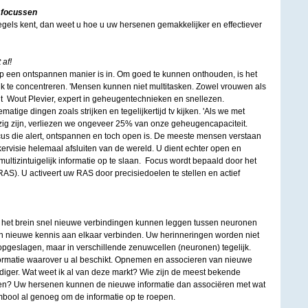
 focussen
regels kent, dan weet u hoe u uw hersenen gemakkelijker en effectiever
af!
 op een ontspannen manier is in. Om goed te kunnen onthouden, is het
ijk te concentreren. 'Mensen kunnen niet multitasken. Zowel vrouwen als
egt Wout Plevier, expert in geheugentechnieken en snellezen.
matige dingen zoals strijken en tegelijkertijd tv kijken. 'Als we met
zig zijn, verliezen we ongeveer 25% van onze geheugencapaciteit.
cus die alert, ontspannen en toch open is. De meeste mensen verstaan
ervisie helemaal afsluiten van de wereld. U dient echter open en
multizintuigelijk informatie op te slaan. Focus wordt bepaald door het
RAS). U activeert uw RAS door precisiedoelen te stellen en actief
het brein snel nieuwe verbindingen kunnen leggen tussen neuronen
n nieuwe kennis aan elkaar verbinden. Uw herinneringen worden niet
opgeslagen, maar in verschillende zenuwcellen (neuronen) tegelijk.
nformatie waarover u al beschikt. Opnemen en associeren van nieuwe
diger. Wat weet ik al van deze markt? Wie zijn de meest bekende
en? Uw hersenen kunnen de nieuwe informatie dan associëren met wat
mbool al genoeg om de informatie op te roepen.