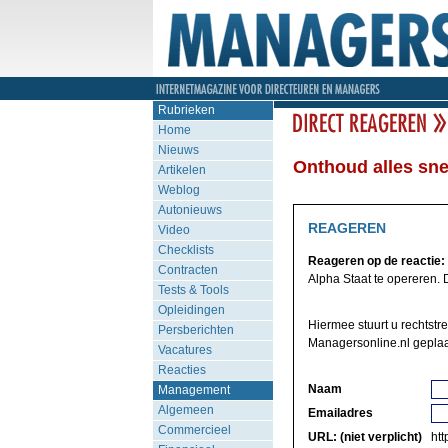
Rubrieken
Home
Nieuws
Onthoud alles snel
Artikelen
Weblog
Autonieuws
REAGEREN
Video
Checklists
Reageren op de reactie:
Contracten
Alpha Staat te opereren. D
Tests & Tools
Opleidingen
Hiermee stuurt u rechtstr
Persberichten
Managersonline.nl geplaa
Vacatures
Reacties
Naam
Management
Algemeen
Emailadres
Commercieel
URL: (niet verplicht)
http