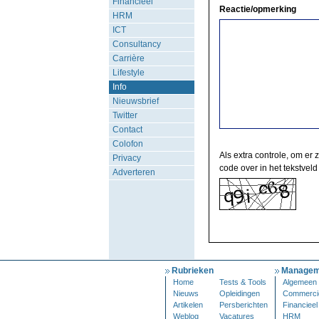
Financieel
Reactie/opmerking
HRM
ICT
Consultancy
Carrière
Lifestyle
Info
Nieuwsbrief
Twitter
Contact
Colofon
Als extra controle, om er 
Privacy
code over in het tekstveld
Adverteren
Rubrieken
Managem
Home
Tests & Tools
Algemeen
Nieuws
Opleidingen
Commerci
Artikelen
Persberichten
Financieel
Weblog
Vacatures
HRM