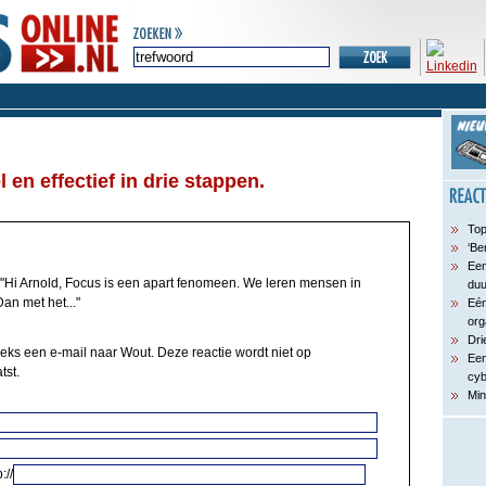
 en effectief in drie stappen.
Top
‘Be
Een
"Hi Arnold, Focus is een apart fenomeen. We leren mensen in
du
an met het..."
Eén
org
Dri
eeks een e-mail naar Wout. Deze reactie wordt niet op
Een
tst.
cyb
Min
://