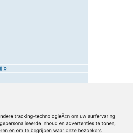
andere tracking-technologieÃ«n om uw surfervaring
gepersonaliseerde inhoud en advertenties te tonen,
eren en om te begrijpen waar onze bezoekers