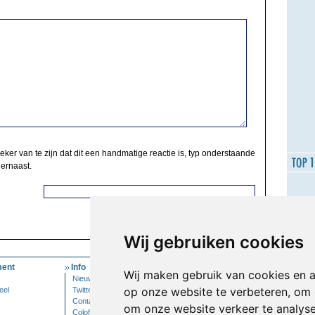
zeker van te zijn dat dit een handmatige reactie is, typ onderstaande
 ernaast.
Wij gebruiken cookies
ent
Info
Mijn Account
Wij maken gebruik van cookies en 
Nieuwsbrief
Inloggen
op onze website te verbeteren, om 
eel
Twitter
Contact
om onze website verkeer te analys
Colofon