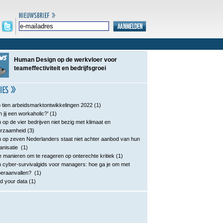
Human Design op de werkvloer voor
teameffectiviteit en bedrijfsgroei
 tien arbeidsmarktontwikkelingen 2022
(1)
n jij een workaholic?’
(1)
 op de vier bedrijven niet bezig met klimaat en
urzaamheid
(3)
 op zeven Nederlanders staat niet achter aanbod van hun
anisatie
(1)
e manieren om te reageren op onterechte kritiek
(1)
 cyber-survivalgids voor managers: hoe ga je om met
eraanvallen?
(1)
d your data
(1)