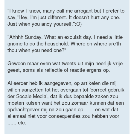
''I know I know, many call me arrogant but I prefer to
say,''Hey, I'm just different. It doesn't hurt any one.
Just when you anoy yourself.'':O)
''Ahhhh Sunday. What an excuisit day. I need a little
gnome to do the household. Where oh where are'th
thou when you need one?''
Gewoon maar even wat tweets uit mijn heerlijk vrije
geest, soms als reflectie of reactie ergens op.
Al eerder heb ik aangegeven, op artikelen die mij
willen aanzetten tot het overgaan tot 'correct gebruik
der Socale Media', dat ik dus bepaalde zaken zou
moeten kuisen want het zou zomaar kunnen dat een
opdrachtgever mij na zou gaan op....... en wat dat
allemaal niet voor consequenties zou hebben voor
...... etc.