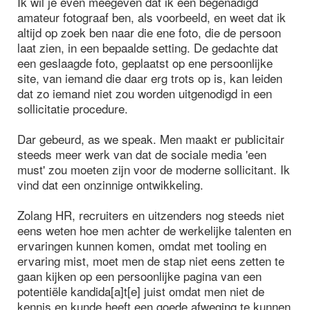
Ik wil je even meegeven dat ik een begenadigd
amateur fotograaf ben, als voorbeeld, en weet dat ik
altijd op zoek ben naar die ene foto, die de persoon
laat zien, in een bepaalde setting. De gedachte dat
een geslaagde foto, geplaatst op ene persoonlijke
site, van iemand die daar erg trots op is, kan leiden
dat zo iemand niet zou worden uitgenodigd in een
sollicitatie procedure.
Dar gebeurd, as we speak. Men maakt er publicitair
steeds meer werk van dat de sociale media 'een
must' zou moeten zijn voor de moderne sollicitant. Ik
vind dat een onzinnige ontwikkeling.
Zolang HR, recruiters en uitzenders nog steeds niet
eens weten hoe men achter de werkelijke talenten en
ervaringen kunnen komen, omdat met tooling en
ervaring mist, moet men de stap niet eens zetten te
gaan kijken op een persoonlijke pagina van een
potentiële kandida[a]t[e] juist omdat men niet de
kennis en kunde heeft een goede afweging te kunnen