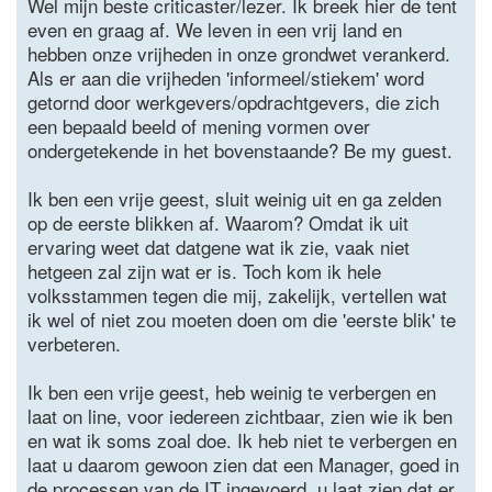
Wel mijn beste criticaster/lezer. Ik breek hier de tent
even en graag af. We leven in een vrij land en
hebben onze vrijheden in onze grondwet verankerd.
Als er aan die vrijheden 'informeel/stiekem' word
getornd door werkgevers/opdrachtgevers, die zich
een bepaald beeld of mening vormen over
ondergetekende in het bovenstaande? Be my guest.
Ik ben een vrije geest, sluit weinig uit en ga zelden
op de eerste blikken af. Waarom? Omdat ik uit
ervaring weet dat datgene wat ik zie, vaak niet
hetgeen zal zijn wat er is. Toch kom ik hele
volksstammen tegen die mij, zakelijk, vertellen wat
ik wel of niet zou moeten doen om die 'eerste blik' te
verbeteren.
Ik ben een vrije geest, heb weinig te verbergen en
laat on line, voor iedereen zichtbaar, zien wie ik ben
en wat ik soms zoal doe. Ik heb niet te verbergen en
laat u daarom gewoon zien dat een Manager, goed in
de processen van de IT ingevoerd, u laat zien dat er