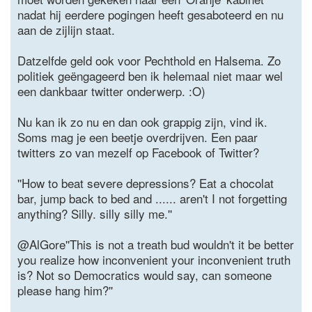
nadat hij eerdere pogingen heeft gesaboteerd en nu
aan de zijlijn staat.
Datzelfde geld ook voor Pechthold en Halsema. Zo
politiek geëngageerd ben ik helemaal niet maar wel
een dankbaar twitter onderwerp. :O)
Nu kan ik zo nu en dan ook grappig zijn, vind ik.
Soms mag je een beetje overdrijven. Een paar
twitters zo van mezelf op Facebook of Twitter?
''How to beat severe depressions? Eat a chocolat
bar, jump back to bed and ...... aren't I not forgetting
anything? Silly. silly silly me.''
@AlGore''This is not a treath bud wouldn't it be better
you realize how inconvenient your inconvenient truth
is? Not so Democratics would say, can someone
please hang him?''