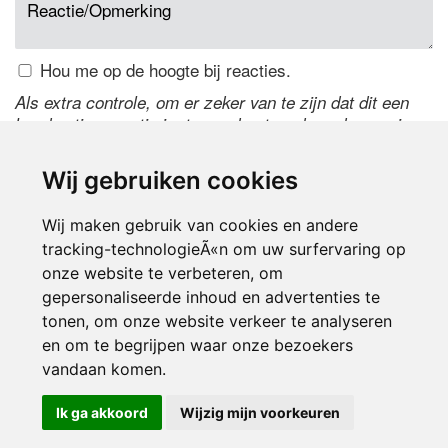
Hou me op de hoogte bij reacties.
Als extra controle, om er zeker van te zijn dat dit een
handmatige reactie is, typ onderstaande code over in
het tekstveld ernaast. Is het niet te lezen? Klik
hier
om
de code te wijzigen.
Wij gebruiken cookies
Wij maken gebruik van cookies en andere
tracking-technologieÃ«n om uw surfervaring op
onze website te verbeteren, om
gepersonaliseerde inhoud en advertenties te
tonen, om onze website verkeer te analyseren
en om te begrijpen waar onze bezoekers
Inloggen
vandaan komen.
Ik ga akkoord
Wijzig mijn voorkeuren
© 2000-2026 UFE Media:
Managersonline.nl
|
Brisk magazine
Partners:
Autowereld.com
|
Personeelsnet
| ABM Financial News