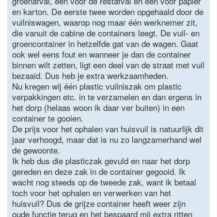
groenafval, een voor de restafval en een voor papier
en karton. De eerste twee worden opgehaald door de
vuilniswagen, waarop nog maar één werknemer zit,
die vanuit de cabine de containers leegt. De vuil- en
groencontainer in hetzelfde gat van de wagen. Gaat
ook wel eens fout en wanneer je dan de container
binnen wilt zetten, ligt een deel van de straat met vuil
bezaaid. Dus heb je extra werkzaamheden.
Nu kregen wij één plastic vuilniszak om plastic
verpakkingen etc. in te verzamelen en dan ergens in
het dorp (helaas woon ik daar ver buiten) in een
container te gooien.
De prijs voor het ophalen van huisvuil is natuurlijk dit
jaar verhoogd, maar dat is nu zo langzamerhand wel
de gewoonte.
Ik heb dus die plasticzak gevuld en naar het dorp
gereden en deze zak in de container gegooid. Ik
wacht nog steeds op de tweede zak, want ik betaal
toch voor het ophalen en verwerken van het
huisvuil? Dus de grijze container heeft weer zijn
oude functie terug en het bespaard mij extra ritten