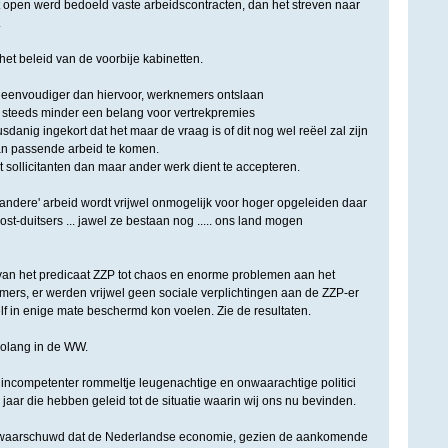
it open werd bedoeld vaste arbeidscontracten, dan het streven naar
.
 het beleid van de voorbije kabinetten.
eenvoudiger dan hiervoor, werknemers ontslaan
 steeds minder een belang voor vertrekpremies
danig ingekort dat het maar de vraag is of dit nog wel reëel zal zijn
an passende arbeid te komen.
 sollicitanten dan maar ander werk dient te accepteren.
'andere' arbeid wordt vrijwel onmogelijk voor hoger opgeleiden daar
st-duitsers ... jawel ze bestaan nog ..... ons land mogen
van het predicaat ZZP tot chaos en enorme problemen aan het
Immers, er werden vrijwel geen sociale verplichtingen aan de ZZP-er
lf in enige mate beschermd kon voelen. Zie de resultaten.
olang in de WW.
incompetenter rommeltje leugenachtige en onwaarachtige politici
jaar die hebben geleid tot de situatie waarin wij ons nu bevinden.
gewaarschuwd dat de Nederlandse economie, gezien de aankomende