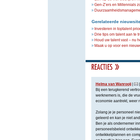
Gen-Z’ers en Millennials z
Duurzaamheidsmanagement 
Gerelateerde nieuwsit
Investeren in toptalent prio
Drie tips om talent aan te 
Houd uw talent vast – nu h
Maak u op voor een nieuwe 
Helma van Wanrooij
|
Bij een terugkerend vertro
werknemers is, die de vru
economie aantrekt, weer r
Zolang je je personeel niet
geleerd en kan je niet a
Ben je als ondernemer inm
personeelsbeleid ontwikk
ontwikkelplannen en comp