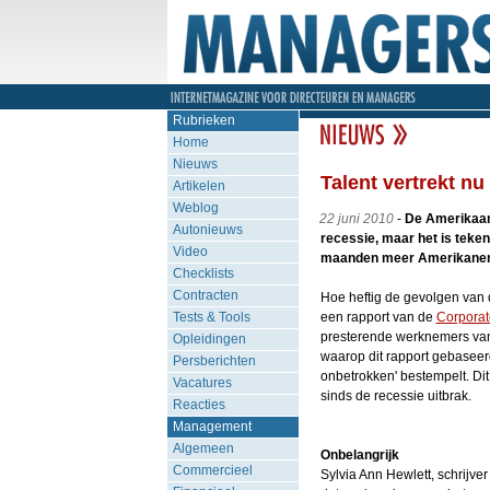
Rubrieken
Home
Nieuws
Talent vertrekt n
Artikelen
Weblog
22 juni 2010
-
De Amerikaans
Autonieuws
recessie, maar het is teke
Video
maanden meer Amerikanen 
Checklists
Contracten
Hoe heftig de gevolgen van 
Tests & Tools
een rapport van de
Corporat
presterende werknemers van 
Opleidingen
waarop dit rapport gebaseerd
Persberichten
onbetrokken' bestempelt. D
Vacatures
sinds de recessie uitbrak.
Reacties
Management
Algemeen
Onbelangrijk
Commercieel
Sylvia Ann Hewlett, schrijve