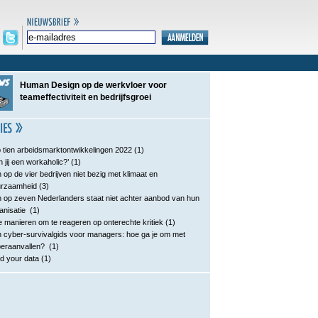
Human Design op de werkvloer voor
teameffectiviteit en bedrijfsgroei
 tien arbeidsmarktontwikkelingen 2022
(1)
n jij een workaholic?’
(1)
 op de vier bedrijven niet bezig met klimaat en
urzaamheid
(3)
 op zeven Nederlanders staat niet achter aanbod van hun
anisatie
(1)
e manieren om te reageren op onterechte kritiek
(1)
 cyber-survivalgids voor managers: hoe ga je om met
eraanvallen?
(1)
d your data
(1)