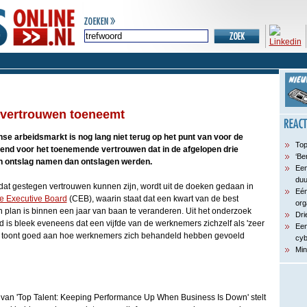
u vertrouwen toeneemt
e arbeidsmarkt is nog lang niet terug op het punt van voor de
Top
nend voor het toenemende vertrouwen dat in de afgelopen drie
‘Be
ontslag namen dan ontslagen werden.
Een
du
dat gestegen vertrouwen kunnen zijn, wordt uit de doeken gedaan in
Eén
e Executive Board
(CEB), waarin staat dat een kwart van de best
org
plan is binnen een jaar van baan te veranderen. Uit het onderzoek
Dri
 is bleek eveneens dat een vijfde van de werknemers zichzelf als 'zeer
Een
it toont goed aan hoe werknemers zich behandeld hebben gevoeld
cyb
Min
r van 'Top Talent: Keeping Performance Up When Business Is Down' stelt