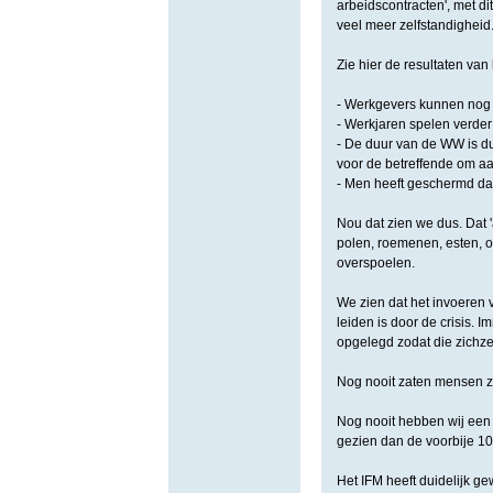
arbeidscontracten', met d
veel meer zelfstandigheid
Zie hier de resultaten van
- Werkgevers kunnen nog 
- Werkjaren spelen verder
- De duur van de WW is dus
voor de betreffende om a
- Men heeft geschermd dat
Nou dat zien we dus. Dat 
polen, roemenen, esten, oo
overspoelen.
We zien dat het invoeren 
leiden is door de crisis. 
opgelegd zodat die zichze
Nog nooit zaten mensen z
Nog nooit hebben wij een 
gezien dan de voorbije 10 
Het IFM heeft duidelijk 