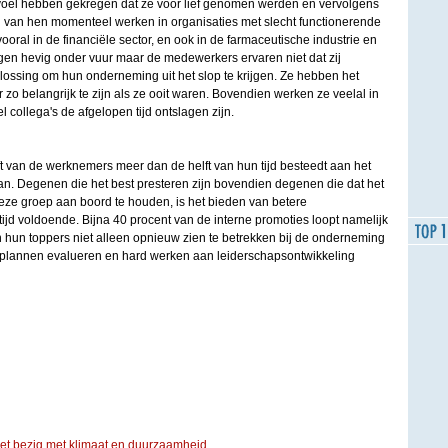
voel hebben gekregen dat ze voor lief genomen werden en vervolgens
l van hen momenteel werken in organisaties met slecht functionerende
vooral in de financiële sector, en ook in de farmaceutische industrie en
gen hevig onder vuur maar de medewerkers ervaren niet dat zij
lossing om hun onderneming uit het slop te krijgen. Ze hebben het
 zo belangrijk te zijn als ze ooit waren. Bovendien werken ze veelal in
 collega's de afgelopen tijd ontslagen zijn.
t van de werknemers meer dan de helft van hun tijd besteedt aan het
. Degenen die het best presteren zijn bovendien degenen die dat het
deze groep aan boord te houden, is het bieden van betere
ltijd voldoende. Bijna 40 procent van de interne promoties loopt namelijk
n hun toppers niet alleen opnieuw zien te betrekken bij de onderneming
plannen evalueren en hard werken aan leiderschapsontwikkeling
iet bezig met klimaat en duurzaamheid