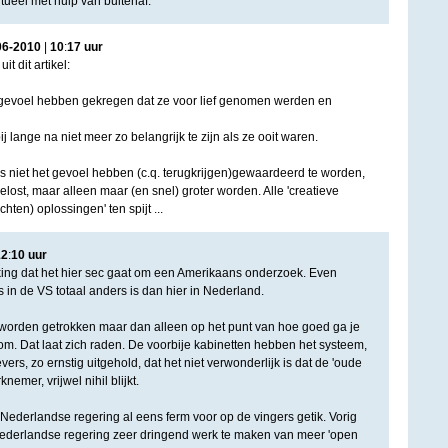
tueel met hulp van buitenaf.
06
-
2010
|
10
:
17
uur
t dit artikel:
t gevoel hebben gekregen dat ze voor lief genomen werden en
j lange na niet meer zo belangrijk te zijn als ze ooit waren.
 niet het gevoel hebben (c.q. terugkrijgen)gewaardeerd te worden,
elost, maar alleen maar (en snel) groter worden. Alle 'creatieve
hten) oplossingen' ten spijt ...
12
:
10
uur
king dat het hier sec gaat om een Amerikaans onderzoek. Even
in de VS totaal anders is dan hier in Nederland.
 worden getrokken maar dan alleen op het punt van hoe goed ga je
om. Dat laat zich raden. De voorbije kabinetten hebben het systeem,
ers, zo ernstig uitgehold, dat het niet verwonderlijk is dat de 'oude
emer, vrijwel nihil blijkt.
 Nederlandse regering al eens ferm voor op de vingers getik. Vorig
ederlandse regering zeer dringend werk te maken van meer 'open