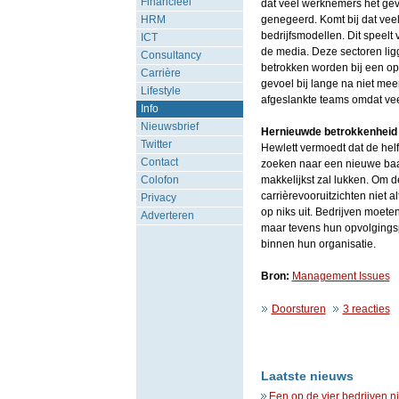
Financieel
dat veel werknemers het ge
HRM
genegeerd. Komt bij dat vee
bedrijfsmodellen. Dit speelt 
ICT
de media. Deze sectoren lig
Consultancy
betrokken worden bij een op
Carrière
gevoel bij lange na niet meer
Lifestyle
afgeslankte teams omdat veel
Info
Nieuwsbrief
Hernieuwde betrokkenheid
Twitter
Hewlett vermoedt dat de helf
Contact
zoeken naar een nieuwe baan
Colofon
makkelijkst zal lukken. Om 
carrièrevooruitzichten niet a
Privacy
op niks uit. Bedrijven moete
Adverteren
maar tevens hun opvolgings
binnen hun organisatie.
Bron:
Management Issues
Doorsturen
3 reacties
Laatste nieuws
Een op de vier bedrijven n