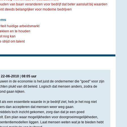
ouden van baan veranderen voor bedrijf dat beter aansluit bij waarden
steeds belangrijker voor moderne bedrijven
ems
riteit huidige arbeidsmarkt
trekken en te houden
et nog kan
strijd om talent
|
22
-
06
-
2010
|
08
:
05
uur
uwen in de economie is het juist de ondernemer die ''goed'' voor zijn
chten plukt van dit beleid. Logisch dat mensen anders, zodra de
ond gaan kijken.
 als een essentiele waarde in je bedrijf ziet, heb je het nog niet
nders dan accepteren dat mensen weer weg gaan.
iddels toch inzicht gekomen, zorg dan dat je een goed
elt. Een plan waar mogelijkheden voor doorgroeimogelijkheden,
ententiemodellen liggen. Laat mensen weten wat je te bieden hebt