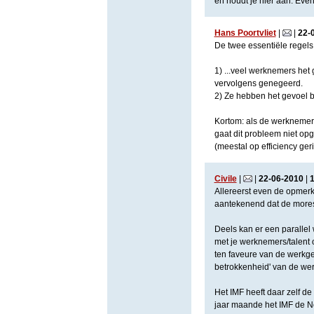
en houdt je hier aan. Even
Hans Poortvliet
|
|
22
-
De twee essentiële regels ui
1) ...veel werknemers he
vervolgens genegeerd.
2) Ze hebben het gevoel bi
Kortom: als de werknemers
gaat dit probleem niet opg
(meestal op efficiency geric
Civile
|
|
22
-
06
-
2010
|
Allereerst even de opmer
aantekenend dat de mores 
Deels kan er een parallel
met je werknemers/talent 
ten faveure van de werkgev
betrokkenheid' van de werkn
Het IMF heeft daar zelf de
jaar maande het IMF de N