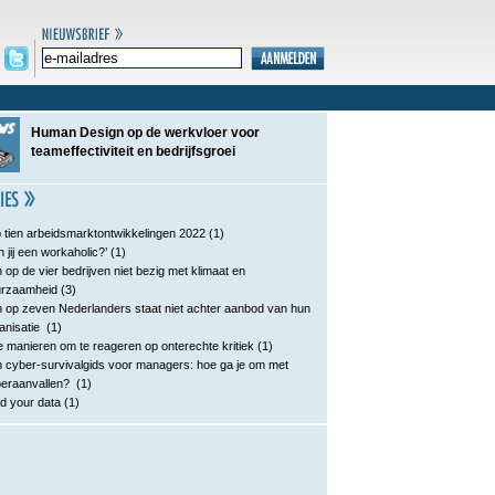
Human Design op de werkvloer voor
teameffectiviteit en bedrijfsgroei
 tien arbeidsmarktontwikkelingen 2022
(1)
n jij een workaholic?’
(1)
 op de vier bedrijven niet bezig met klimaat en
urzaamheid
(3)
 op zeven Nederlanders staat niet achter aanbod van hun
anisatie
(1)
e manieren om te reageren op onterechte kritiek
(1)
 cyber-survivalgids voor managers: hoe ga je om met
eraanvallen?
(1)
d your data
(1)