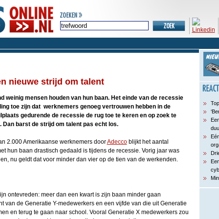
n nieuwe strijd om talent
d weinig mensen houden van hun baan. Het einde van de recessie
Top
ding toe zijn dat werknemers genoeg vertrouwen hebben in de
‘Be
plaats gedurende de recessie de rug toe te keren en op zoek te
Een
Dan barst de strijd om talent pas echt los.
du
Eén
dan 2.000 Amerikaanse werknemers door
Adecco
blijkt het aantal
org
t hun baan drastisch gedaald is tijdens de recessie. Vorig jaar was
Dri
en, nu geldt dat voor minder dan vier op de tien van de werkenden.
Een
cyb
Min
jn ontevreden: meer dan een kwart is zijn baan minder gaan
t van de Generatie Y-medewerkers en een vijfde van die uit Generatie
men en terug te gaan naar school. Vooral Generatie X medewerkers zou