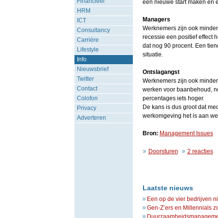
Financieel
een nieuwe start maken en e
HRM
Managers
ICT
Werknemers zijn ook minder 
Consultancy
recessie een positief effect
Carrière
dat nog 90 procent. Een tie
Lifestyle
situatie.
Info
Nieuwsbrief
Ontslagangst
Twitter
Werknemers zijn ook minder b
Contact
werken voor baanbehoud, neg
Colofon
percentages iets hoger.
De kans is dus groot dat me
Privacy
werkomgeving het is aan wer
Adverteren
Bron:
Management Issues
Doorsturen
2 reacties
Laatste nieuws
Een op de vier bedrijven n
Gen-Z’ers en Millennials z
Duurzaamheidsmanagement 