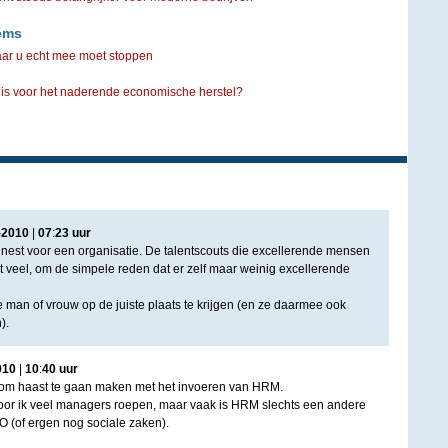
ems
aar u echt mee moet stoppen
huis voor het naderende economische herstel?
-
2010
|
07
:
23
uur
unest voor een organisatie. De talentscouts die excellerende mensen
et veel, om de simpele reden dat er zelf maar weinig excellerende
 man of vrouw op de juiste plaats te krijgen (en ze daarmee ook
).
010
|
10
:
40
uur
d om haast te gaan maken met het invoeren van HRM.
oor ik veel managers roepen, maar vaak is HRM slechts een andere
 (of ergen nog sociale zaken).