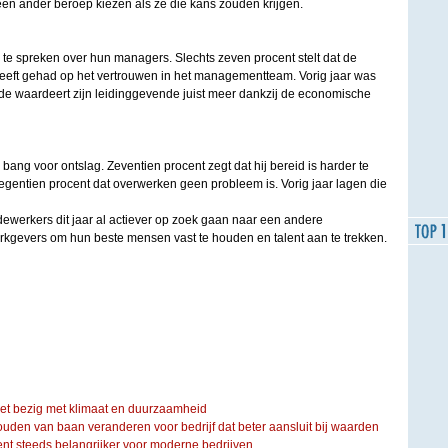
en ander beroep kiezen als ze die kans zouden krijgen.
te spreken over hun managers. Slechts zeven procent stelt dat de
 heeft gehad op het vertrouwen in het managementteam. Vorig jaar was
nde waardeert zijn leidinggevende juist meer dankzij de economische
ang voor ontslag. Zeventien procent zegt dat hij bereid is harder te
entien procent dat overwerken geen probleem is. Vorig jaar lagen die
dewerkers dit jaar al actiever op zoek gaan naar een andere
kgevers om hun beste mensen vast te houden en talent aan te trekken.
iet bezig met klimaat en duurzaamheid
ouden van baan veranderen voor bedrijf dat beter aansluit bij waarden
steeds belangrijker voor moderne bedrijven