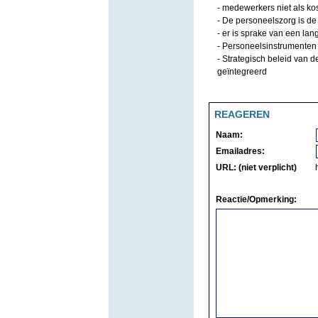
- medewerkers niet als ko
- De personeelszorg is de
- er is sprake van een lan
- Personeelsinstrumenten
- Strategisch beleid van d
geïntegreerd
REAGEREN
Naam:
Emailadres:
URL: (niet verplicht)
Reactie/Opmerking: