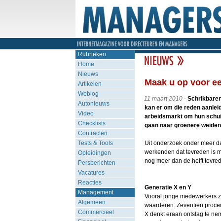
Rubrieken
Home
Nieuws
Maak u op voor ee
Artikelen
Weblog
11 maart 2010
-
Schrikbaren
Autonieuws
kan er om die reden aanlei
Video
arbeidsmarkt om hun schuil
Checklists
gaan naar groenere weiden. 
Contracten
Tests & Tools
Uit onderzoek onder meer 
werkenden dat tevreden is me
Opleidingen
nog meer dan de helft tevred
Persberichten
Vacatures
Reacties
Generatie X en Y
Management
Vooral jonge medewerkers zi
Algemeen
waarderen. Zeventien procen
Commercieel
X denkt eraan ontslag te ne