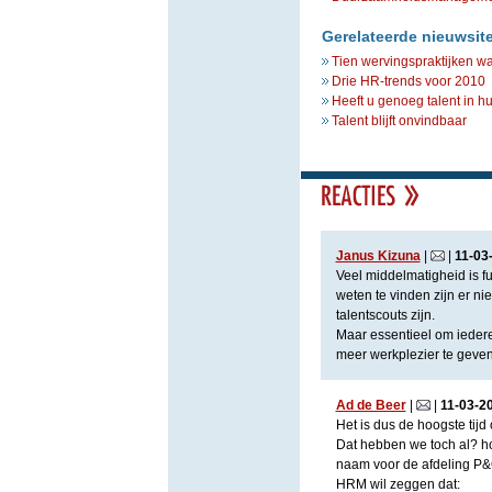
Gerelateerde nieuwsit
Tien wervingspraktijken w
Drie HR-trends voor 2010
Heeft u genoeg talent in 
Talent blijft onvindbaar
Janus Kizuna
|
|
11
-
03
Veel middelmatigheid is f
weten te vinden zijn er ni
talentscouts zijn.
Maar essentieel om iedere
meer werkplezier te geven
Ad de Beer
|
|
11
-
03
-
2
Het is dus de hoogste tij
Dat hebben we toch al? h
naam voor de afdeling P&O
HRM wil zeggen dat: