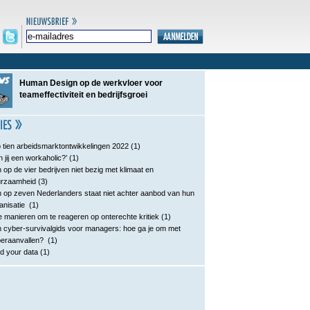
Human Design op de werkvloer voor
teameffectiviteit en bedrijfsgroei
 tien arbeidsmarktontwikkelingen 2022
(1)
n jij een workaholic?’
(1)
 op de vier bedrijven niet bezig met klimaat en
urzaamheid
(3)
 op zeven Nederlanders staat niet achter aanbod van hun
anisatie
(1)
e manieren om te reageren op onterechte kritiek
(1)
 cyber-survivalgids voor managers: hoe ga je om met
eraanvallen?
(1)
d your data
(1)