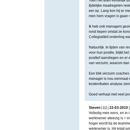
Toen het team eindelijk d
tijdelijke maatregelen red
eer op. Lang kon hij er ni
men hem vragen is gaan s
Ik heb ook managers gezie
rond liepen omdat ze kon
Collegialiteit onderling 
Natuurlijk. In tijden van 
voor hun positie, blijkt he
positief aanvliegen en er 
van verzuim, waarom dan h
Een blik verzuim coaches 
manager is nou eenmaal e
kosten/baten analyse zien 
Goed verhaal met veel pos
Steven
|
|
22
-
03
-
2010
Volledig mee eens, en in 
werknemer afwezig is + inz
hoger wordt bij de teamme
werknemer is. Hij krijgt oo