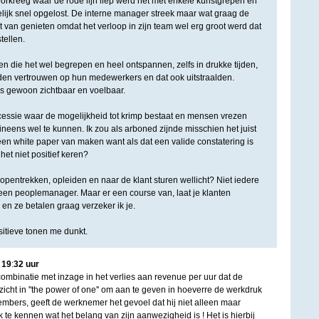
oorkreeg waar de rode lijn liep werd het met enkele kunstgrepen en
elijk snel opgelost. De interne manager streek maar wat graag de
et van genieten omdat het verloop in zijn team wel erg groot werd dat
tellen.
n die het wel begrepen en heel ontspannen, zelfs in drukke tijden,
den vertrouwen op hun medewerkers en dat ook uitstraalden.
was gewoon zichtbaar en voelbaar.
recessie waar de mogelijkheid tot krimp bestaat en mensen vrezen
t ineens wel te kunnen. Ik zou als arboned zijnde misschien het juist
een white paper van maken want als dat een valide constatering is
et niet positief keren?
opentrekken, opleiden en naar de klant sturen wellicht? Niet iedere
en peoplemanager. Maar er een course van, laat je klanten
en ze betalen graag verzeker ik je.
itieve tonen me dunkt.
|
19
:
32
uur
combinatie met inzage in het verlies aan revenue per uur dat de
icht in ''the power of one'' om aan te geven in hoeverre de werkdruk
mbers, geeft de werknemer het gevoel dat hij niet alleen maar
k te kennen wat het belang van zijn aanwezigheid is ! Het is hierbij