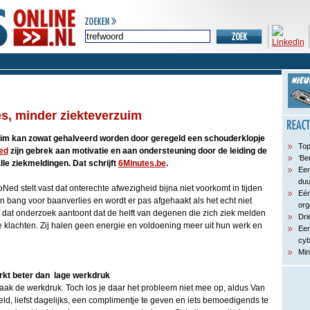
s, minder ziekteverzuim
im kan zowat gehalveerd worden door geregeld een schouderklopje
Top
ed
zijn gebrek aan motivatie en aan ondersteuning door de leiding de
‘Be
lle ziekmeldingen. Dat schrijft
6Minutes.be
.
Een
du
d stelt vast dat onterechte afwezigheid bijna niet voorkomt in tijden
Eén
n bang voor baanverlies en wordt er pas afgehaakt als het echt niet
org
s dat onderzoek aantoont dat de helft van degenen die zich ziek melden
Dri
 klachten. Zij halen geen energie en voldoening meer uit hun werk en
Een
cyb
Min
kt beter dan lage werkdruk
aak de werkdruk. Toch los je daar het probleem niet mee op, aldus Van
ld, liefst dagelijks, een complimentje te geven en iets bemoedigends te