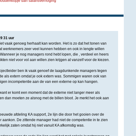
houderklopje dan salarisverhoging
19
:
31
uur
e niet vaak genoeg herhaalt kan worden. Het is zo dat het tonen van
at werknemers zeer veel kunnen hebben en ook in lengte willen
 Wanneer je nog managers rond hebt lopen, die , verdeel en heers
en niet voor vol aan willen zien krijgen at vanzelf voor de kiezen.
rojectleider ben ik vaak genoef de laagdunkende managers tegen
e als extern omdat je ook extern was. Sommigen waren ook van
eigen incompetentie aan de van een externe op kan hangen.
 want er komt een moment dat de externe niet langer meer als
n dan moeten ze alsnog met de billen bloot. Je merkt het ook aan
uwde afdeling KA support, 2e lijn die door het gooien over de
er aankon. De zittende manager had niet de competentie in te zien
elijk zaten omdat hij niet vanuit KA afkomstig was.