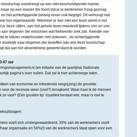
ze boodschap overbrengt op een niet beschuldigende manier,
, maar op een manier die toont dat je je werknemer hoog genoeg
s, en het achterliggende belang ervan ook begrijpt. Dit verhoogt niet
 ook hun eigenwaarde. Wanneer je dan met een team werkt is het
t je deze cijfers, aan het gehele team meedeelt tijdens one on one
n aan degenen die misschien wat frekwenter ziek zijn. Kwestie van
ie te blijven onderhouden met iedereen , de achterliggende
 duidelijk naar degenen die beseffen aan wie deze boodschap
 ligt dat aan het absenteïsme gewerkt dient te worden.
3
:
47
uur
eringsmanagement.nl (en initiator van de jaarlijkse Nationale
lijk pagina's over vullen. Dat zal ik hier achterwege laten.
rekken van economie en intredende vergrijzing) de grootste
voor de recessie weer (snel?) terugkomt: Waar haal ik de mensen
 ze vast? (Eén gouden tip: loyaliteit bestaat wel, maar is niet te
eksuitslagen:
ers voelt zich ondergewaardeerd, 39% van de werknemers voelt
jn/haar organisatie en 50%(!) van de werknemers staat open voor een