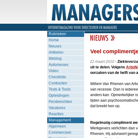
Rubrieken
Home
Nieuws
Veel complimentje
Artikelen
Weblog
22 maart 2010
-
Ziekteverzu
Autonieuws
uit te delen. Volgens
ArboN
Video
oorzaken van de helft van a
Checklists
Contracten
Willem Van Rhenen van ArboNe
Tests & Tools
van recessie. Dan is iederee
anders kan. Opmerkelijker i
Opleidingen
lijden aan psychosomatische
Persberichten
dat breekt hen op.
Vacatures
Reacties
Management
Regelmatig compliment wer
Algemeen
Werkgevers verlichten dan v
Commercieel
Rhenen. Hij adviseert gerege