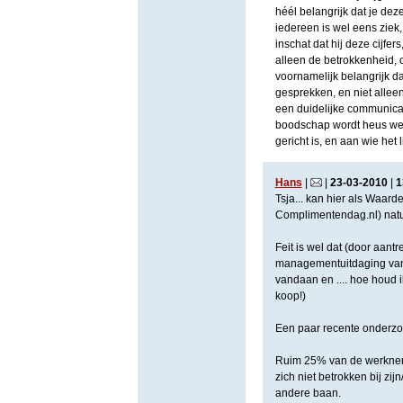
héél belangrijk dat je de
iedereen is wel eens ziek
inschat dat hij deze cijfer
alleen de betrokkenheid,
voornamelijk belangrijk da
gesprekken, en niet allee
een duidelijke communicat
boodschap wordt heus wel
gericht is, en aan wie het
Hans
|
|
23
-
03
-
2010
|
1
Tsja... kan hier als Waard
Complimentendag.nl) natuur
Feit is wel dat (door aant
managementuitdaging van 
vandaan en .... hoe houd ik
koop!)
Een paar recente onderzo
Ruim 25% van de werknem
zich niet betrokken bij zi
andere baan.