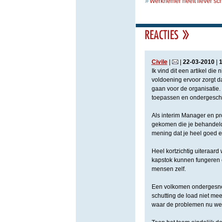
Werknemer heeft liever sc
Civile
|
|
22
-
03
-
2010
|
Ik vind dit een artikel di
voldoening ervoor zorgt d
gaan voor de organisatie.
toepassen en ondergeschikt
Als interim Manager en p
gekomen die je behandeld
mening dat je heel goed 
Heel kortzichtig uiteraard
kapstok kunnen fungeren e
mensen zelf.
Een volkomen ondergesnee
schutting de load niet me
waar de problemen nu werk