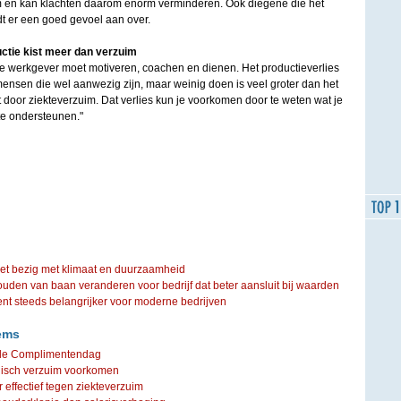
m en kan klachten daarom enorm verminderen. Ook diegene die het
dt er een goed gevoel aan over.
ctie kist meer dan verzuim
 werkgever moet motiveren, coachen en dienen. Het productieverlies
ensen die wel aanwezig zijn, maar weinig doen is veel groter dan het
t door ziekteverzuim. Dat verlies kun je voorkomen door te weten wat je
te ondersteunen."
iet bezig met klimaat en duurzaamheid
ouden van baan veranderen voor bedrijf dat beter aansluit bij waarden
steeds belangrijker voor moderne bedrijven
ems
ale Complimentendag
isch verzuim voorkomen
 effectief tegen ziekteverzuim