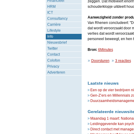
Financieel
zeggen. Dat motiveert enor
HRM
schouderklopje uitdeelt hou
ICT
Aanwezigheid zonder produ
Consultancy
Van Rhenen concludeert: "De
Carrière
dat wordt veroorzaakt door m
Lifestyle
verlies dat wordt veroorzaak
Info
personeel beweegt, en hen 
Nieuwsbrief
Twitter
Bron:
6Minutes
Contact
Colofon
Doorsturen
3 reacties
Privacy
Adverteren
Laatste nieuws
Een op de vier bedrijven n
Gen-Z’ers en Millennials z
Duurzaamheidsmanagement 
Gerelateerde nieuwsit
Maandag 1 maart: Nation
Leidinggevende kan psych
Direct contact met manager