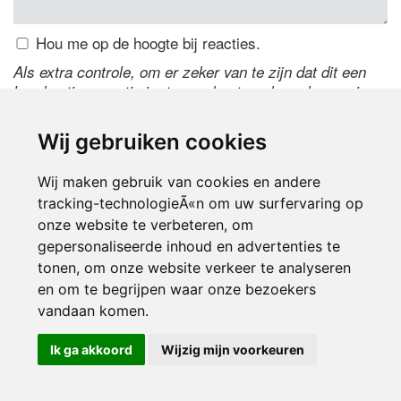
Hou me op de hoogte bij reacties.
Als extra controle, om er zeker van te zijn dat dit een
handmatige reactie is, typ onderstaande code over in
het tekstveld ernaast. Is het niet te lezen? Klik
hier
om
de code te wijzigen.
Wij gebruiken cookies
Wij maken gebruik van cookies en andere
tracking-technologieÃ«n om uw surfervaring op
onze website te verbeteren, om
gepersonaliseerde inhoud en advertenties te
tonen, om onze website verkeer te analyseren
en om te begrijpen waar onze bezoekers
Inloggen
vandaan komen.
Ik ga akkoord
Wijzig mijn voorkeuren
© 2000-2026 UFE Media:
Managersonline.nl
|
Brisk magazine
Partners:
Autowereld.com
|
Personeelsnet
| ABM Financial News